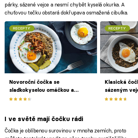
párky, sázené vejce a nesmí chybět kyselá okurka. A
chuťovou tečku obstará dokřupava osmažená cibulka.
RECEPTY
RECEPTY
Novoroční čočka se
Klasická čoč
sladkokyselou omáčkou a
sázeným ve
osmaženou cibulí
I ve světě mají čočku rádi
Čočka je oblíbenou surovinou v mnoha zemích, proto