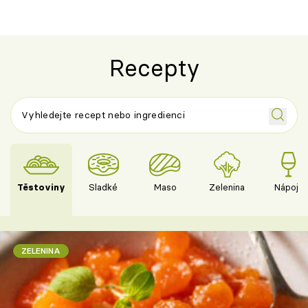
Recepty
Těstoviny
Sladké
Maso
Zelenina
Nápoje
ZELENINA