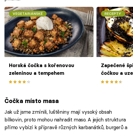
VEGETARIÁNSKÉ
RECEPTY
Horská čočka s kořenovou
Zapečené špi
zeleninou a tempehem
čočkou a uz
Čočka místo masa
Jak už jsme zmínili, luštěniny mají vysoký obsah
bílkovin, proto mohou nahradit maso. A jejich struktura
přímo vybízí k přípravě různých karbanátků, burgerů a