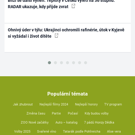
Blíží se další výheň: Teploty v Česku vyletí na 36 stupňů.
RADAR ukazuje, kdy přijde zvrat
Ohnivý úder v týlu: Ukrajinci ochromili rafinérie, útok v Kyjevě
si vyžádal i život dítěte
Populární témata
Jak zhubnout
Nejlepší filmy 2024
Nejlepší horory
TV program
Změna času
Partie
Počasí
Kdy budou volby
ZOO Nové začátky
Auto – katalog
7 pádů Honzy Dědka
Volby 2025
Svařené víno
Tatarák podle Pohlreicha
Aloe vera