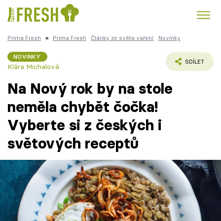
Prima Fresh
■
Prima Fresh
Články ze světa vaření
Novinky
Kuře
Polévky k večeři
Rychlé večeře
Trendy:
NOVINKY
SDÍLET
Klára Michalová
Česká kuchyně
Čokoláda
Na Nový rok by na stole
neměla chybět čočka!
Vyberte si z českých i
Témata
světových receptů
Recepty
Články
TV Program