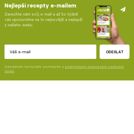
Nejlepší recepty e-mailem
Zanechte nám svůj e-mail a až 5x týdně
vás upozorníme na to nejnovější a nejlepší
z našeho webu.
ODESLAT
Odesláním formuláře souhlasíte s
podmínkami zpracování osobních
údajů