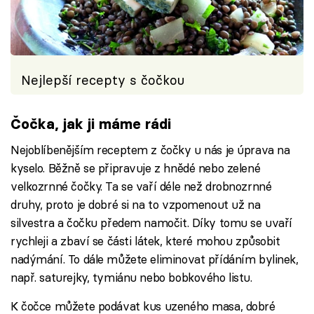
Nejlepší recepty s čočkou
Čočka, jak ji máme rádi
Nejoblíbenějším receptem z čočky u nás je úprava na
kyselo. Běžně se připravuje z hnědé nebo zelené
velkozrnné čočky. Ta se vaří déle než drobnozrnné
druhy, proto je dobré si na to vzpomenout už na
silvestra a čočku předem namočit. Díky tomu se uvaří
rychleji a zbaví se části látek, které mohou způsobit
nadýmání. To dále můžete eliminovat přídáním bylinek,
např. saturejky, tymiánu nebo bobkového listu.
K čočce můžete podávat kus uzeného masa, dobré