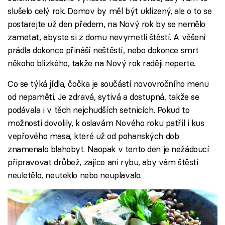
slušelo celý rok. Domov by měl být uklizený, ale o to se
postarejte už den předem, na Nový rok by se nemělo
zametat, abyste si z domu nevymetli štěstí. A věšení
prádla dokonce přináší neštěstí, nebo dokonce smrt
někoho blízkého, takže na Nový rok raději neperte.
Co se týká jídla, čočka je součástí novovročního menu
od nepaměti. Je zdravá, sytivá a dostupná, takže se
podávala i v těch nejchudších setnicích. Pokud to
možnosti dovolily, k oslavám Nového roku patřil i kus
vepřového masa, které už od pohanských dob
znamenalo blahobyt. Naopak v tento den je nežádoucí
připravovat drůbež, zajíce ani rybu, aby vám štěstí
neuletělo, neuteklo nebo neuplavalo.