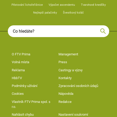
Pěstování lichořeřišnice
Výpočet ascendentu
Tvarohové knedlíky
Nejlepší palačinky
Švestkový koláč
O FTV Prima
Management
Volná místa
Press
Reklama
Castingy a výzvy
HbbTV
Kontakty
Podmínky užívání
Zpracování osobních údajů
Cookies
Nápověda
Vlastník FTV Prima spol. s
Redakce
r.o.
Nahlásit chybu
Nastavení soukromí