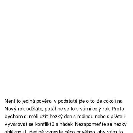
Není to jediná pověra, v podstatě jde o to, že cokoli na
Nový rok uděláte, potáhne se to s vámi celý rok. Proto
bychom si měli užít hezký den s rodinou nebo s přáteli,
vyvarovat se konfliktů a hádek. Nezapomeňte se hezky
obléknout, ideálně vyneste něco novéhoo, aby vám to