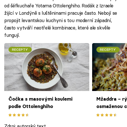
od šéfkuchaře Yotama Ottolenghiho. Rodák z Izraele
žijící v Londýně s luštěninami pracuje často. Nebojí se
propojit levantskou kuchyni s tou moderní západní,
často vytváří neotřelé kombinace, které ale skvěle
fungují.
RECEPTY
RECEPTY
Čočka s masovými koulemi
Mžaddra – rý
podle Ottolenghiho
osmaženou c
Zdroj: autorský text