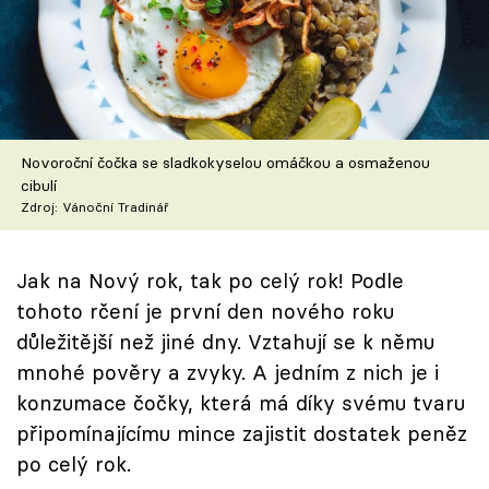
Škola vaření
Recepty z TV
Speciál: Cuketa
Novoroční čočka se sladkokyselou omáčkou a osmaženou
Těhotnej kuchař
cibulí
Zdroj: Vánoční Tradinář
Sledujte prima+
Jak na Nový rok, tak po celý rok! Podle
Přihlášení
tohoto rčení je první den nového roku
důležitější než jiné dny. Vztahují se k němu
mnohé pověry a zvyky. A jedním z nich je i
Sledujte nás
konzumace čočky, která má díky svému tvaru
připomínajícímu mince zajistit dostatek peněz
po celý rok.