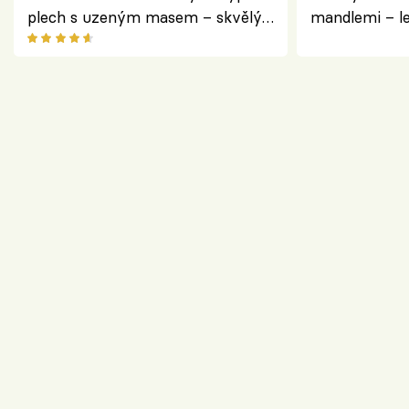
plech s uzeným masem – skvělý
mandlemi – l
způsob, jak zpracovat přerostlé
i na oslavu
cukety