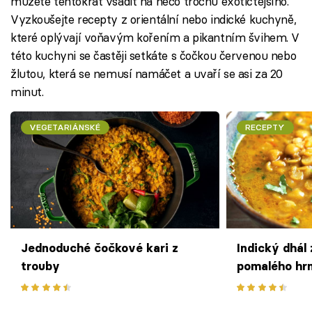
můžete tentokrát vsadit na něco trochu exotičtějšího.
Vyzkoušejte recepty z orientální nebo indické kuchyně,
které oplývají voňavým kořením a pikantním švihem. V
této kuchyni se častěji setkáte s čočkou červenou nebo
žlutou, která se nemusí namáčet a uvaří se asi za 20
minut.
VEGETARIÁNSKÉ
RECEPTY
Jednoduché čočkové kari z
Indický dhál
trouby
pomalého hr