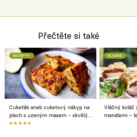
Přečtěte si také
RECEPTY
SLADKÉ
Cukeťák aneb cuketový nákyp na
Vláčný koláč 
plech s uzeným masem – skvělý
mandlemi – l
způsob, jak zpracovat přerostlé
i na oslavu
cukety