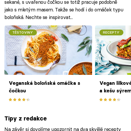
sekané, s uvařenou čočkou se totiž pracuje podobně
jako s mletým masem. Takže se hodí i do omáček typu
boloňská. Nechte se inspirovat...
TĚSTOVINY
RECEPTY
Veganská boloňská omáčka s
Vegan lilkov
čočkou
a kešu sýre
Tipy z redakce
Na závěr si dovolíme upozornit na dva skvělé recepty