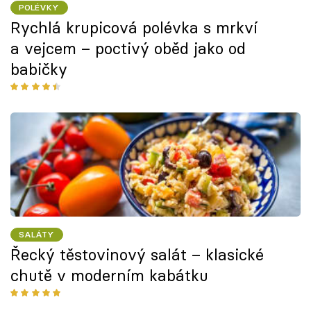
POLÉVKY
Rychlá krupicová polévka s mrkví
a vejcem – poctivý oběd jako od
babičky
SALÁTY
Řecký těstovinový salát – klasické
chutě v moderním kabátku