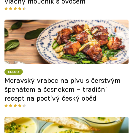
vláčný moučník s ovocem
MASO
Moravský vrabec na pivu s čerstvým
špenátem a česnekem – tradiční
recept na poctivý český oběd