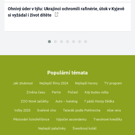
Ohnivý úder v týlu: Ukrajinci ochromili rafinérie, útok v Kyjevě
si vyžádal i život dítěte
Populární témata
Jak zhubnout
Nejlepší filmy 2024
Nejlepší horory
TV program
Změna času
Partie
Počasí
Kdy budou volby
ZOO Nové začátky
Auto – katalog
7 pádů Honzy Dědka
Volby 2025
Svařené víno
Tatarák podle Pohlreicha
Aloe vera
Pěstování lichořeřišnice
Výpočet ascendentu
Tvarohové knedlíky
Nejlepší palačinky
Švestkový koláč