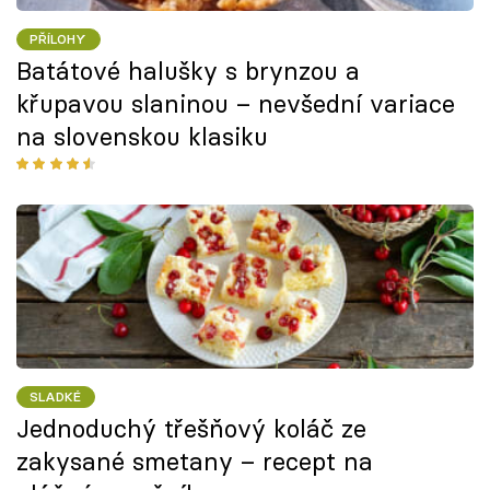
PŘÍLOHY
Batátové halušky s brynzou a
křupavou slaninou – nevšední variace
na slovenskou klasiku
SLADKÉ
Jednoduchý třešňový koláč ze
zakysané smetany – recept na