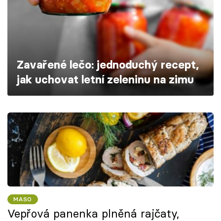
Škola vaření
Recepty z TV
Speciál: Cuketa
Zavařené lečo: jednoduchý recept,
jak uchovat letní zeleninu na zimu
Těhotnej kuchař
Sledujte prima+
Přihlášení
Sledujte nás
MASO
Vepřová panenka plněná rajčaty,