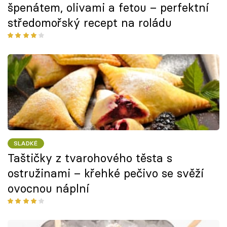
špenátem, olivami a fetou – perfektní
středomořský recept na roládu
SLADKÉ
Taštičky z tvarohového těsta s
ostružinami – křehké pečivo se svěží
ovocnou náplní