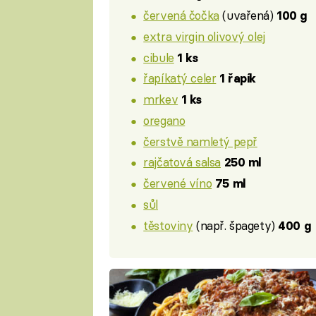
červená čočka
(uvařená)
100 g
extra virgin olivový olej
cibule
1 ks
řapíkatý celer
1 řapík
mrkev
1 ks
oregano
čerstvě namletý pepř
rajčatová salsa
250 ml
červené víno
75 ml
sůl
těstoviny
(např. špagety)
400 g