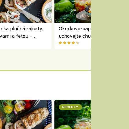
nka plněná rajčaty,
Okurkovo-papriková čalamáda 
vami a fetou –
uchovejte chuť letní zeleniny n
ředomořský recept na
zimu
RECEPTY