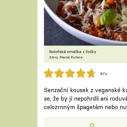
Boloňská omáčka z čočky
Zdroj: Marek Kučera
87x
Senzační kousek z veganské ku
se, že by jí nepohrdli ani roduv
celozrnným špagetám nebo nu