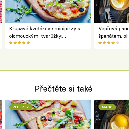
Křupavé květákové minipizzy s
Vepřová pane
olomouckými tvarůžky:
špenátem, oli
bezlepkový oběd s typicky
perfektní st
českým sýrem
roládu
Přečtěte si také
RECEPTY
MASO