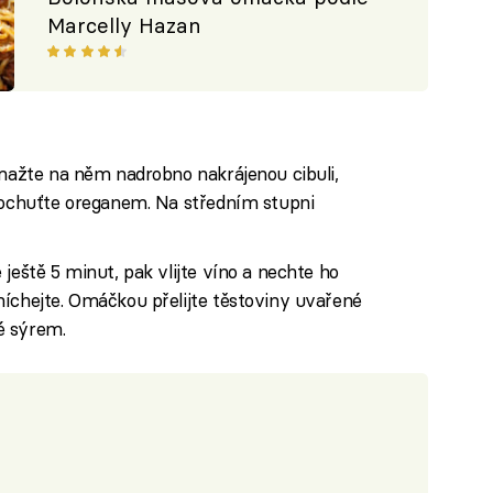
Marcelly Hazan
smažte na něm nadrobno nakrájenou cibuli,
 dochuťte oreganem. Na středním stupni
ještě 5 minut, pak vlijte víno a nechte ho
míchejte. Omáčkou přelijte těstoviny uvařené
é sýrem.