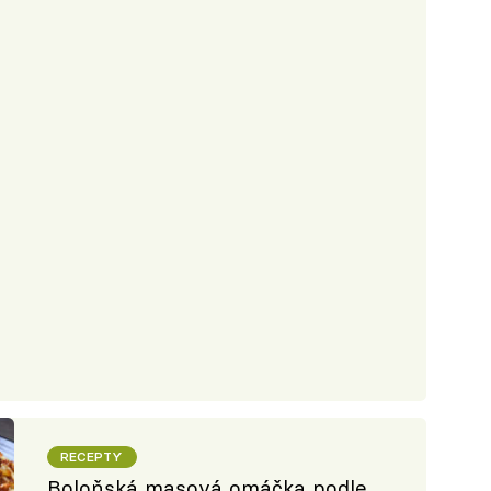
RECEPTY
Boloňská masová omáčka podle