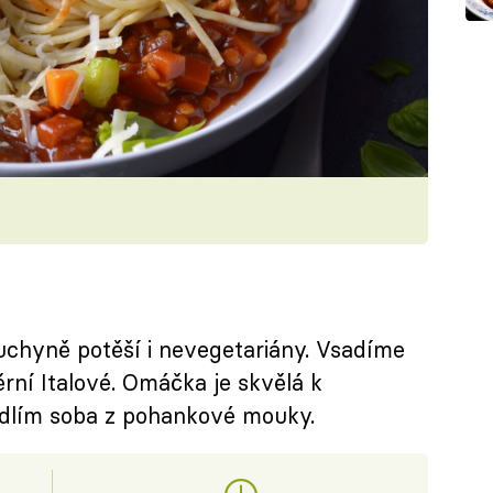
chyně potěší i nevegetariány. Vsadíme
ěrní Italové. Omáčka je skvělá k
dlím soba z pohankové mouky.