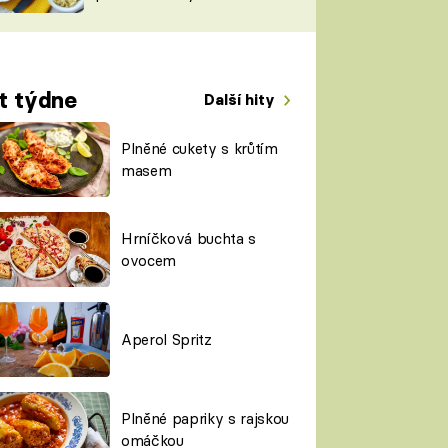
TORKY
ESH
t týdne
Další hity
Plněné cukety s krůtím
masem
Hrníčková buchta s
ovocem
Aperol Spritz
Plněné papriky s rajskou
omáčkou