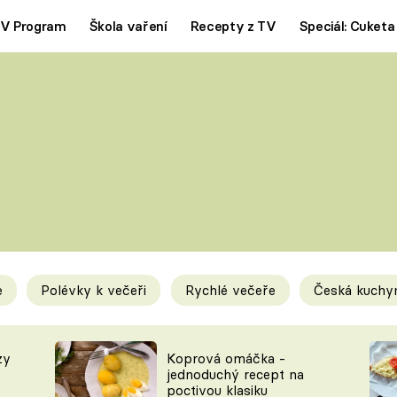
V Program
Škola vaření
Recepty z TV
Speciál: Cuketa
Polévky
Saláty
ČESKÁ KLASIKA
TĚSTOVIN
SILNÉ VÝVARY
SLADKÉ
KRÉMOVÉ
BEZMASÁ J
e
Polévky k večeři
Rychlé večeře
Česká kuchy
y
Tipy a triky
Novink
zy
Koprová omáčka -
jednoduchý recept na
poctivou klasiku
KAM ZA JÍDLEM
BLOG