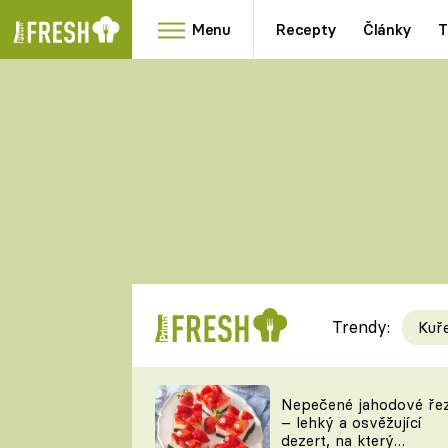
Menu
Recepty
Články
T
Oblíbené
Přílohy
recepty
HRANOLKY
HOUBY
KNEDLÍKY
DÝNĚ
KAŠE
RYCHLOVKY
Trendy:
Kuř
Populární
Videorecept
Nepečené jahodové ře
– lehký a osvěžující
kuchaři
dezert, na který
TEĎ VAŘÍ ŠÉF!