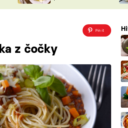
ŠÉFREDAK
VYCHYTÁVKY
SOUTĚŽ FR
NA NÁKUPECH
ČASOPIS
Hi
Pin it
ka z čočky