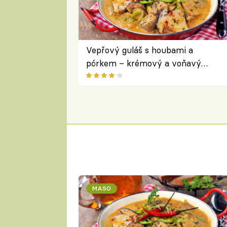
Vepřový guláš s houbami a
pórkem – krémový a voňavý
pokrm z jednoho hrnce
MASO