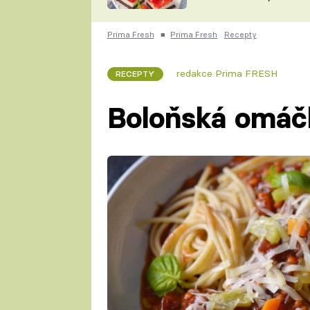
nepotřebujete troubu
ZDENĚK
ČESKO NA TALÍŘI
POHLREICH
Prima Fresh
■
Prima Fresh
Recepty
KAROLÍNA,
JAROSLAV SAPÍK
DOMÁCÍ
redakce Prima FRESH
RECEPTY
KUCHAŘKA
KAROLÍNA
KAMBERSKÁ
Boloňská omáč