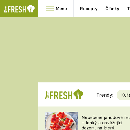
Menu
Recepty
Články
T
Oblíbené
Přílohy
recepty
HRANOLKY
HOUBY
KNEDLÍKY
DÝNĚ
KAŠE
RYCHLOVKY
Trendy:
Kuř
Populární
Videorecept
Nepečené jahodové ře
– lehký a osvěžující
kuchaři
dezert, na který
TEĎ VAŘÍ ŠÉF!