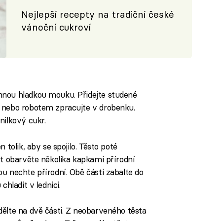
Nejlepší recepty na tradiční české
vánoční cukroví
nnou hladkou mouku. Přidejte studené
 nebo robotem zpracujte v drobenku.
nilkový cukr.
 tolik, aby se spojilo. Těsto poté
st obarvěte několika kapkami přírodní
u nechte přírodní. Obě části zabalte do
chladit v lednici.
ělte na dvě části. Z neobarveného těsta