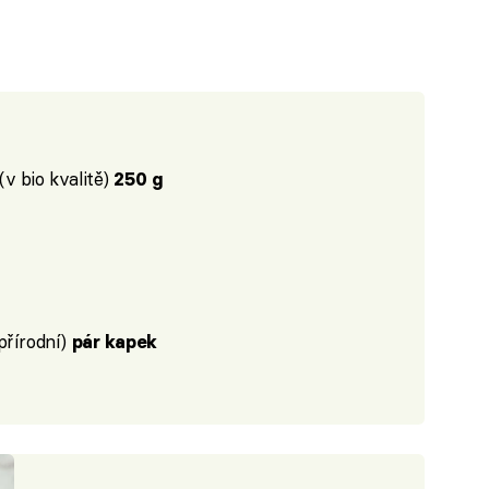
(v bio kvalitě)
250 g
přírodní)
pár kapek