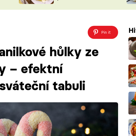
ŠÉFREDAK
VYCHYTÁVKY
SOUTĚŽ FR
NA NÁKUPECH
ČASOPIS
Hi
Pin it
nilkové hůlky ze
 – efektní
sváteční tabuli