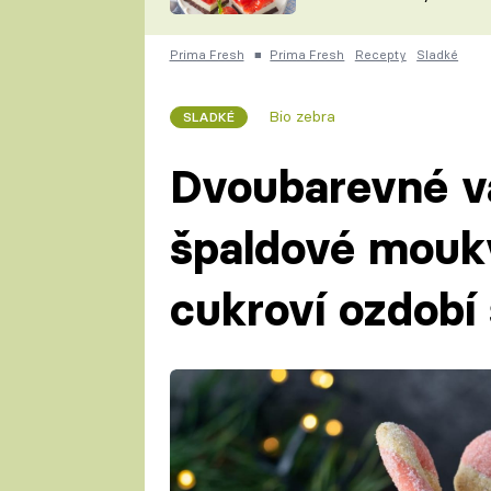
nepotřebujete troubu
ZDENĚK
ČESKO NA TALÍŘI
POHLREICH
Prima Fresh
■
Prima Fresh
Recepty
Sladké
KAROLÍNA,
JAROSLAV SAPÍK
DOMÁCÍ
Bio zebra
SLADKÉ
KUCHAŘKA
KAROLÍNA
KAMBERSKÁ
Dvoubarevné va
špaldové mouky
cukroví ozdobí 