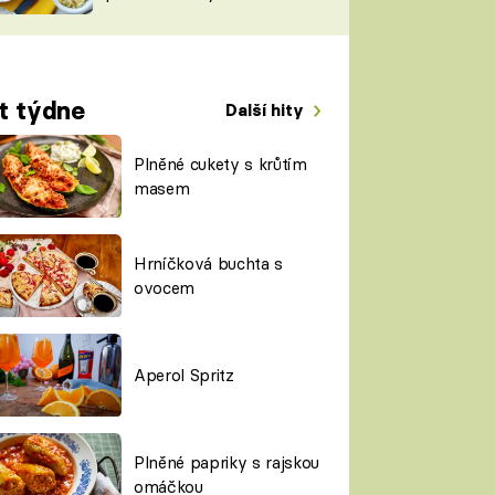
TORKY
ESH
t týdne
Další hity
Plněné cukety s krůtím
masem
Hrníčková buchta s
ovocem
Aperol Spritz
Plněné papriky s rajskou
omáčkou