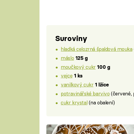
Suroviny
hladká celozrná špaldová mouka
máslo
125 g
moučkový cukr
100 g
vejce
1 ks
vanilkový cukr
1 lžíce
potravinářské barvivo
(červené, 
cukr krystal
(na obalení)