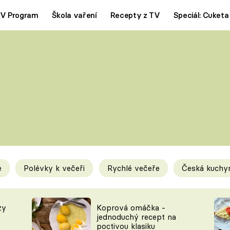
V Program
Škola vaření
Recepty z TV
Speciál: Cuketa
Polévky
Saláty
ČESKÁ KLASIKA
TĚSTOVIN
SILNÉ VÝVARY
SLADKÉ
KRÉMOVÉ
BEZMASÁ J
e
Polévky k večeři
Rychlé večeře
Česká kuchy
y
Tipy a triky
Novink
zy
Koprová omáčka -
jednoduchý recept na
poctivou klasiku
KAM ZA JÍDLEM
BLOG