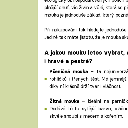
plnější chuť, víc živin a vůni, která se
mouka je jednoduše základ, který pozn
Při nakupování tak hledejte jednoduše 
Jedině tak máte jistotu, že je mouka sk
A jakou mouku letos vybrat, a
i hravé a pestré?
– ta nejuniverzál
Pšeničná mouka
rohlíčků i třených těst. Má jemnější
díky ní krásně drží tvar i vláčnost.
– ideální na perníč
Žitná mouka
Dodává těstu sytější barvu, vláčn
skvěle snoubí s medem a kořením.