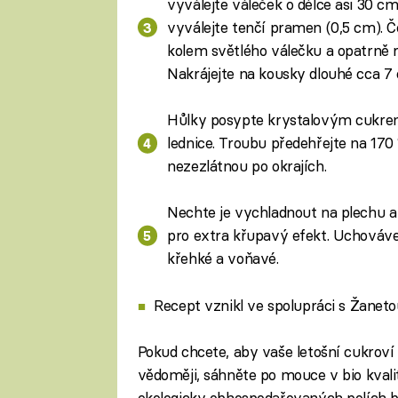
vyválejte váleček o délce asi 30 c
vyválejte tenčí pramen (0,5 cm). 
kolem světlého válečku a opatrně ro
Nakrájejte na kousky dlouhé cca 7 
Hůlky posypte krystalovým cukrem a
lednice. Troubu předehřejte na 170 
nezezlátnou po okrajích.
Nechte je vychladnout na plechu a 
pro extra křupavý efekt. Uchováve
křehké a voňavé.
Recept vznikl ve spolupráci s Žaneto
Pokud chcete, aby vaše letošní cukroví
vědoměji, sáhněte po mouce v bio kvalit
ekologicky obhospodařovaných polích b