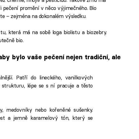
 při pečení promění v něco výjimečného. Bio
áte – zejména na dokonalém výsledku.
tu, která má na sobě loga biolistu a biozebry.
utečně bio.
by bylo vaše pečení nejen tradiční, ale
nější. Patří do lineckého, vanilkových
 strukturu, lépe se s ní pracuje a těsto
ky, medovníky nebo kořeněné sušenky.
ost a jemně karamelový tón, který se