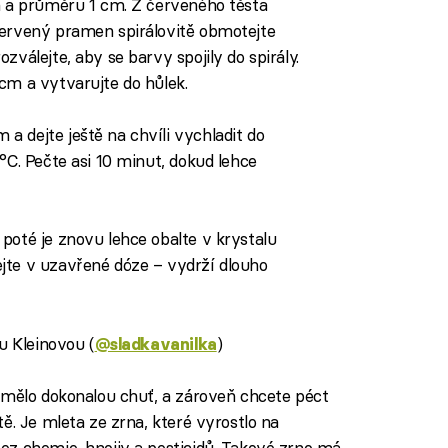
m a průměru 1 cm. Z červeného těsta
Červený pramen spirálovitě obmotejte
zválejte, aby se barvy spojily do spirály.
cm a vytvarujte do hůlek.
 dejte ještě na chvíli vychladit do
°C. Pečte asi 10 minut, dokud lehce
poté je znovu lehce obalte v krystalu
jte v uzavřené dóze – vydrží dlouho
u Kleinovou (
)
@sladkavanilka
 mělo dokonalou chuť, a zároveň chcete péct
ě. Je mleta ze zrna, které vyrostlo na
ez chemie, hnojiv a pesticidů. Takové zrno má