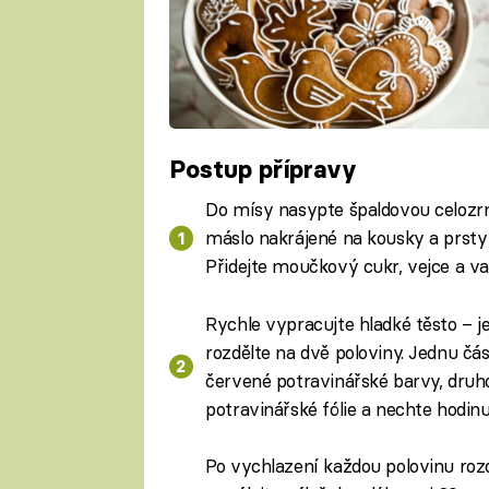
Postup přípravy
Do mísy nasypte špaldovou celozr
máslo nakrájené na kousky a prsty
Přidejte moučkový cukr, vejce a va
Rychle vypracujte hladké těsto – jen
rozdělte na dvě poloviny. Jednu čá
červené potravinářské barvy, druho
potravinářské fólie a nechte hodinu 
Po vychlazení každou polovinu rozd