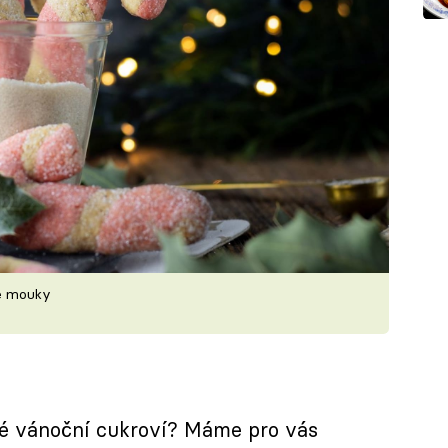
vé mouky
né vánoční cukroví? Máme pro vás