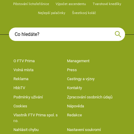
Pěstování lichořeřišnice
Výpočet ascendentu
Tvarohové knedlíky
Nejlepší palačinky
Švestkový koláč
O FTV Prima
Management
Volná místa
Press
Reklama
Castingy a výzvy
HbbTV
Kontakty
Podmínky užívání
Zpracování osobních údajů
Cookies
Nápověda
Vlastník FTV Prima spol. s
Redakce
r.o.
Nahlásit chybu
Nastavení soukromí