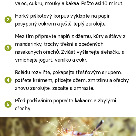
vajec, cukru, mouky a kakaa. Pečte asi 10 minut.
Horký piškotový korpus vyklopte na papír
posypaný cukrem a ještě teplý zarolujte.
Mezitím připravte náplň z džemu, kůry a šťávy z
mandarinky, trochy třešní a opečených
nasekaných ořechů. Zvlášť vyšlehejte šlehačku a
vmíchejte jogurt, vanilku a cukr.
Roládu rozviňte, pokapejte třešňovým sirupem,
potřete krémem, přidejte džem, zmrzlinu a ořechy,
znovu zarolujte, zabalte a zmrazte.
Před podáváním poprašte kakaem a zbylými
ořechy.