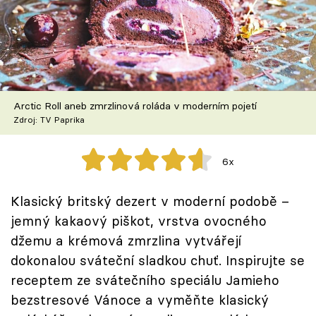
Škola vaření
Recepty z TV
Speciál: Cuketa
Arctic Roll aneb zmrzlinová roláda v moderním pojetí
Těhotnej kuchař
Zdroj: TV Paprika
Sledujte prima+
6x
Přihlášení
Klasický britský dezert v moderní podobě –
jemný kakaový piškot, vrstva ovocného
džemu a krémová zmrzlina vytvářejí
Sledujte nás
dokonalou sváteční sladkou chuť. Inspirujte se
receptem ze svátečního speciálu Jamieho
bezstresové Vánoce a vyměňte klasický