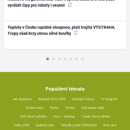
vyrábět čipy pro roboty i vesmír
Teploty v Česku rapidně stoupnou, platí trojitá VÝSTRAHA.
Tropy však brzy utnou silné bouřky
Populární témata
Jak zhubnout
Nejlepší filmy 2024
Nejlepší horory
TV program
Změna času
Partie
Počasí
Kdy budou volby
ZOO Nové začátky
Auto – katalog
7 pádů Honzy Dědka
Volby 2025
Svařené víno
Tatarák podle Pohlreicha
Aloe vera