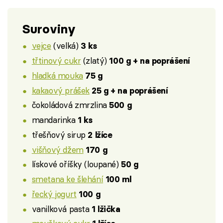
Suroviny
vejce
(velká)
3 ks
třtinový cukr
(zlatý)
100 g + na poprášení
hladká mouka
75 g
kakaový prášek
25 g + na poprášení
čokoládová zmrzlina
500 g
mandarinka
1 ks
třešňový sirup
2 lžíce
višňový džem
170 g
lískové oříšky (loupané)
50 g
smetana ke šlehání
100 ml
řecký jogurt
100 g
vanilková pasta
1 lžička