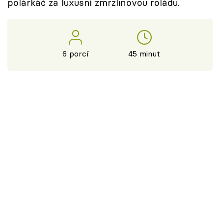
polárkáč za luxusní zmrzlinovou roládu.
6 porcí
45 minut