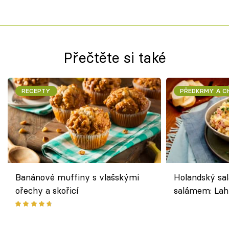
Přečtěte si také
RECEPTY
PŘEDKRMY A 
Banánové muffiny s vlašskými
Holandský sal
ořechy a skořicí
salámem: Lah
klasika, která
jako dřív