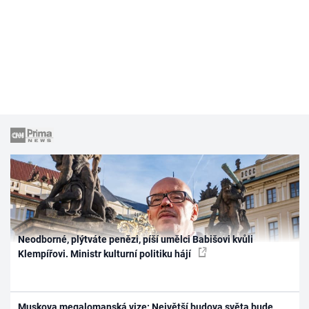
Neodborné, plýtváte penězi, píší umělci Babišovi kvůli
Klempířovi. Ministr kulturní politiku hájí
Muskova megalomanská vize: Největší budova světa bude