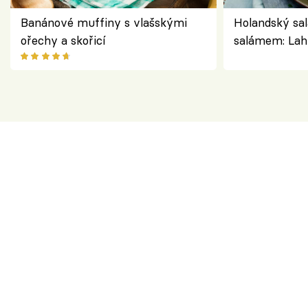
Banánové muffiny s vlašskými
Holandský sal
ořechy a skořicí
salámem: Lah
klasika, která
jako dřív