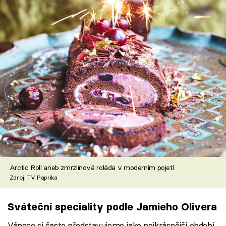
Arctic Roll aneb zmrzlinová roláda v moderním pojetí
Zdroj: TV Paprika
Sváteční speciality podle Jamieho Olivera
Vánoce si často představujeme jako nejkrásnější období