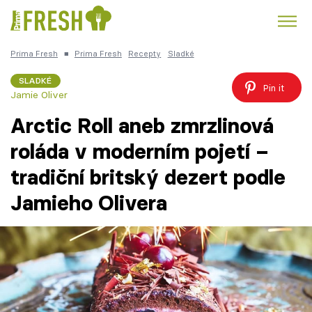
Prima Fresh
■
Prima Fresh
Recepty
Sladké
Kuře
Polévky k večeři
Rychlé večeře
Trendy:
SLADKÉ
Pin it
Jamie Oliver
Česká kuchyně
Čokoláda
Arctic Roll aneb zmrzlinová
roláda v moderním pojetí –
tradiční britský dezert podle
Témata
Jamieho Olivera
Recepty
Články
TV Program