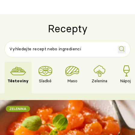
Recepty
Těstoviny
Sladké
Maso
Zelenina
Nápoje
ZELENINA