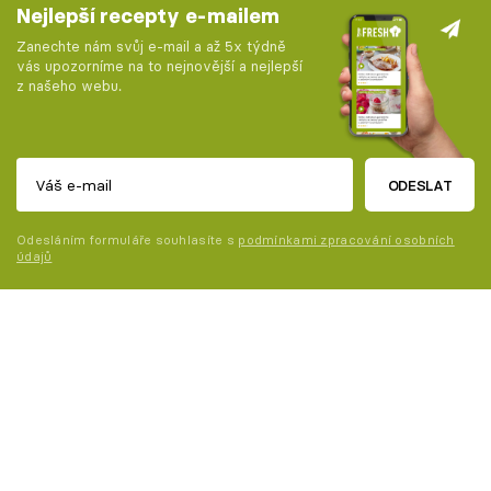
Nejlepší recepty e-mailem
Zanechte nám svůj e-mail a až 5x týdně
vás upozorníme na to nejnovější a nejlepší
z našeho webu.
ODESLAT
Odesláním formuláře souhlasíte s
podmínkami zpracování osobních
údajů