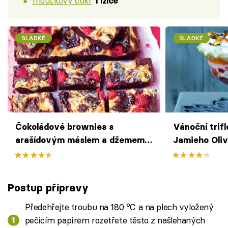
moučkový cukr
1 lžíce
SLADKÉ
SLADKÉ
Čokoládové brownies s
Vánoční trif
arašídovým máslem a džemem
Jamieho Oliv
podle Jamieho Olivera
Postup přípravy
Předehřejte troubu na 180 °C a na plech vyložený
pečicím papírem rozetřete těsto z našlehaných