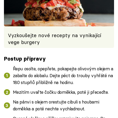
Vyzkoušejte nové recepty na vynikající
vege burgery
Postup přípravy
Řepu osolte, opepřete, pokapejte olivovým olejem a
zabalte do alobalu. Dejte péct do trouby vyhřáté na
180 stupňů přibližně na hodinu.
Mezitím uvařte čočku doměkka, poté ji přeceďte.
Na pánvi s olejem orestujte cibuli s houbami
doměkka a poté nechte vychladnout.