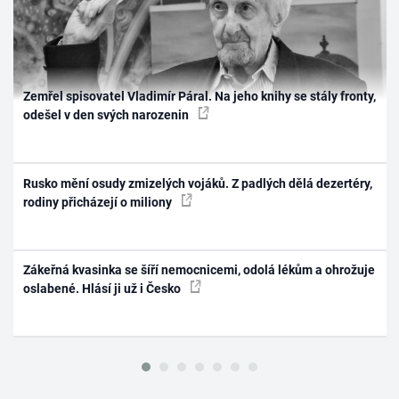
Zemřel spisovatel Vladimír Páral. Na jeho knihy se stály fronty,
odešel v den svých narozenin
Rusko mění osudy zmizelých vojáků. Z padlých dělá dezertéry,
rodiny přicházejí o miliony
Zákeřná kvasinka se šíří nemocnicemi, odolá lékům a ohrožuje
oslabené. Hlásí ji už i Česko