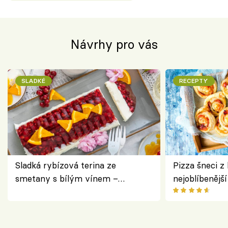
Návrhy pro vás
SLADKÉ
RECEPTY
Sladká rybízová terina ze
Pizza šneci z 
smetany s bílým vínem –
nejoblíbenějš
osvěžující dezert s ovocem