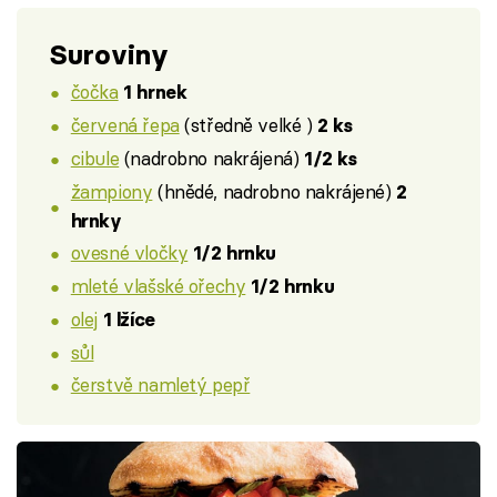
Suroviny
čočka
1 hrnek
červená řepa
(středně velké )
2 ks
cibule
(nadrobno nakrájená)
1/2 ks
žampiony
(hnědé, nadrobno nakrájené)
2
hrnky
ovesné vločky
1/2 hrnku
mleté vlašské ořechy
1/2 hrnku
olej
1 lžíce
sůl
čerstvě namletý pepř