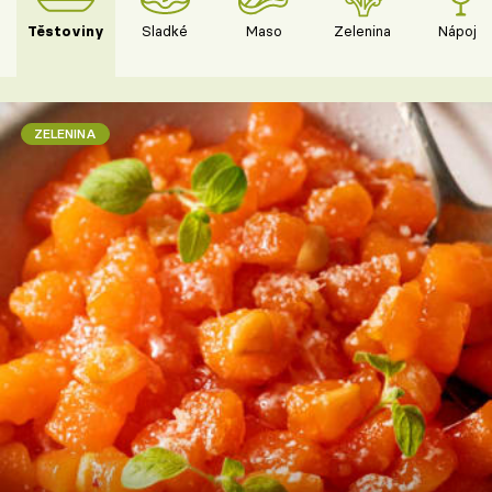
Těstoviny
Sladké
Maso
Zelenina
Nápoje
ZELENINA