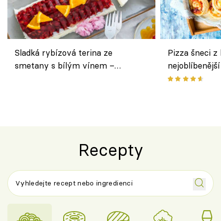
Sladká rybízová terina ze
Pizza šneci z 
smetany s bílým vínem –
nejoblíbenějš
osvěžující dezert s ovocem
Recepty