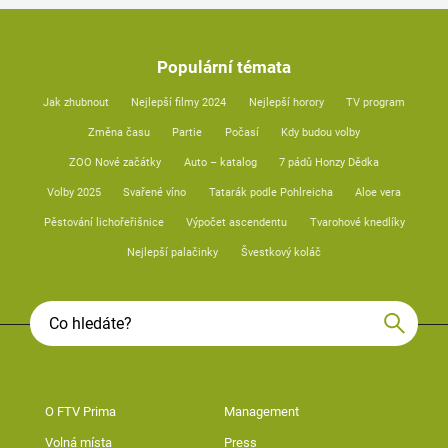
Populární témata
Jak zhubnout
Nejlepší filmy 2024
Nejlepší horory
TV program
Změna času
Partie
Počasí
Kdy budou volby
ZOO Nové začátky
Auto – katalog
7 pádů Honzy Dědka
Volby 2025
Svařené víno
Tatarák podle Pohlreicha
Aloe vera
Pěstování lichořeřišnice
Výpočet ascendentu
Tvarohové knedlíky
Nejlepší palačinky
Švestkový koláč
O FTV Prima
Management
Volná místa
Press