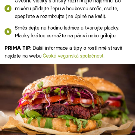
Ovesné vločky s oříšky rozmixujte najemno. Do
mixéru přidejte řepu a houbovou směs, osolte,
opepřete a rozmixujte (ne úplně na kaši).
Směs dejte na hodinu lednice a tvarujte placky.
Placky krátce osmažte na pánvi nebo grilujte.
Další informace a tipy o rostlinné stravě
PRIMA TIP:
najdete na webu
Česká veganská společnost
.