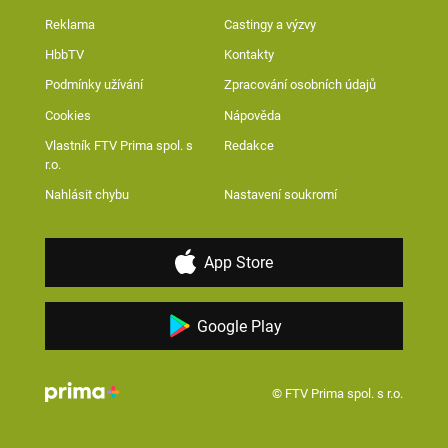
Reklama
Castingy a výzvy
HbbTV
Kontakty
Podmínky užívání
Zpracování osobních údajů
Cookies
Nápověda
Vlastník FTV Prima spol. s
Redakce
r.o.
Nahlásit chybu
Nastavení soukromí
App Store
Google Play
© FTV Prima spol. s r.o.