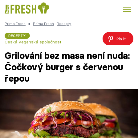
Prima Fresh
■
Prima Fresh
Recepty
Kuře
Polévky k večeři
Rychlé večeře
Trendy:
RECEPTY
Pin it
Česká veganská společnost
Česká kuchyně
Čokoláda
Grilování bez masa není nuda:
Čočkový burger s červenou
řepou
Témata
Recepty
Články
TV Program