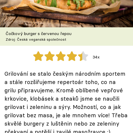
Škola vaření
Recepty z TV
Čočkový burger s červenou řepou
Speciál: Cuketa
Zdroj: Česká veganská společnost
Těhotnej kuchař
34x
Sledujte prima+
Grilování se stalo českým národním sportem
a stále rozšiřujeme repertoár toho, co na
Přihlášení
grilu připravujeme. Kromě oblíbené vepřové
krkovice, klobásek a steaků jsme se naučili
Sledujte nás
grilovat i zeleninu a sýry. Možností, co a jak
grilovat bez masa, je ale mnohem více! Třeba
skvělé burgery z luštěnin nebo ze zeleniny
překvapí a potěší i zavilé masožravce :)