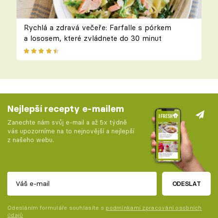
Rychlá a zdravá večeře: Farfalle s pórkem
a lososem, které zvládnete do 30 minut
Nejlepší recepty e-mailem
Zanechte nám svůj e-mail a až 5x týdně
vás upozorníme na to nejnovější a nejlepší
z našeho webu.
ODESLAT
Odesláním formuláře souhlasíte s
podmínkami zpracování osobních
údajů