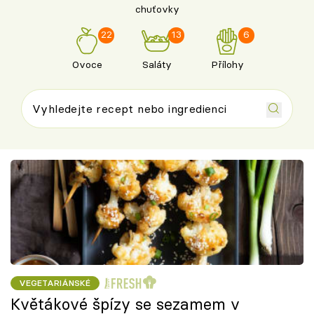
chuťovky
22
13
6
Ovoce
Saláty
Přílohy
VEGETARIÁNSKÉ
Květákové špízy se sezamem v