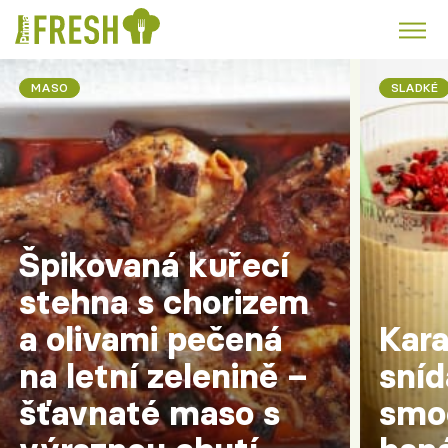
 Fresh
MASO
SLADKÉ
Kuře
Polévky k večeři
Rychlé večeře
Trendy:
Česká kuchyně
Čokoláda
Špikovaná kuřecí
Témata
stehna s chorizem
Recepty
a olivami pečená
Kar
na letní zelenině –
sní
Články
šťavnaté maso s
smo
TV Program