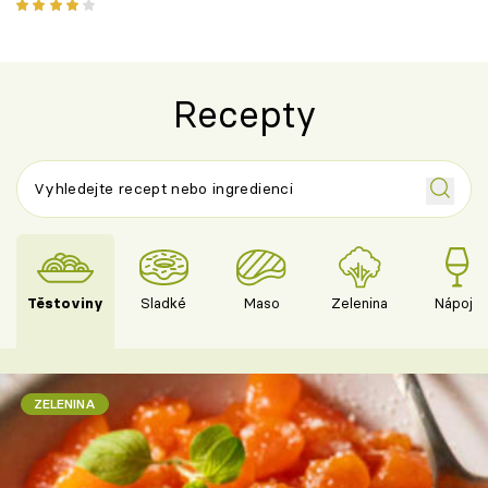
Recepty
Těstoviny
Sladké
Maso
Zelenina
Nápoje
ZELENINA