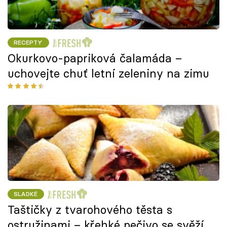
RECEPTY
Okurkovo-papriková čalamáda –
uchovejte chuť letní zeleniny na zimu
SLADKÉ
Taštičky z tvarohového těsta s
ostružinami – křehké pečivo se svěží