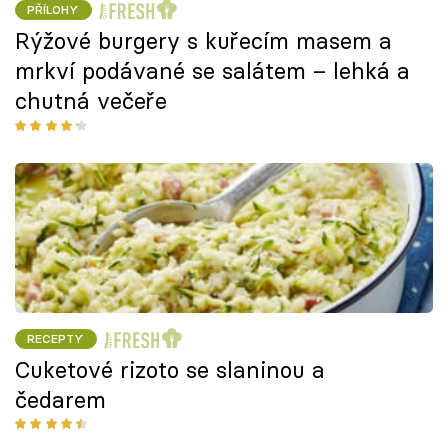
PŘÍLOHY
Rýžové burgery s kuřecím masem a
mrkví podávané se salátem – lehká a
chutná večeře
RECEPTY
Cuketové rizoto se slaninou a
čedarem