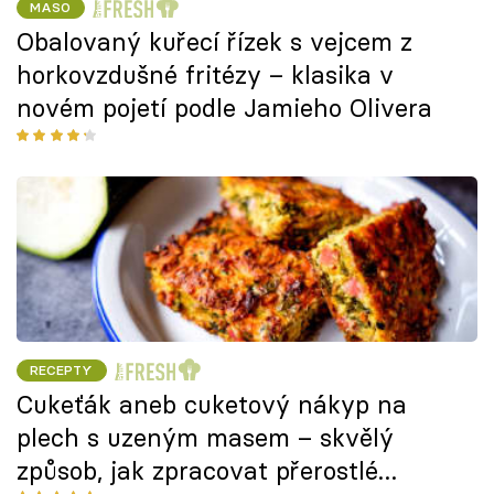
MASO
Obalovaný kuřecí řízek s vejcem z
horkovzdušné fritézy – klasika v
novém pojetí podle Jamieho Olivera
RECEPTY
Cukeťák aneb cuketový nákyp na
plech s uzeným masem – skvělý
způsob, jak zpracovat přerostlé