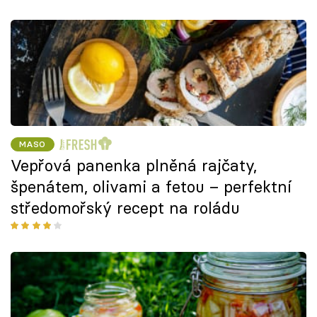
MASO
Vepřová panenka plněná rajčaty,
špenátem, olivami a fetou – perfektní
středomořský recept na roládu