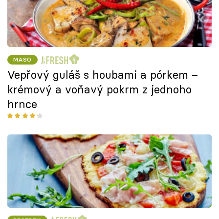
MASO
Vepřový guláš s houbami a pórkem –
krémový a voňavý pokrm z jednoho
hrnce