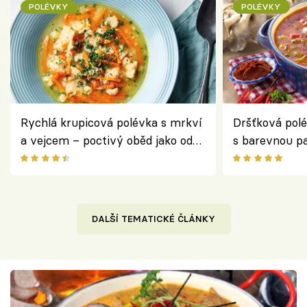
POLÉVKY
POLÉVKY
Rychlá krupicová polévka s mrkví
Dršťková polé
a vejcem – poctivý oběd jako od
s barevnou pa
babičky
variace na ob
DALŠÍ TEMATICKÉ ČLÁNKY