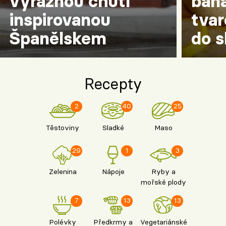
výraznou chutí
baná
Škola vaření
inspirovanou
tvar
Španělskem
do s
Recepty z TV
Speciál: Cuketa
Recepty
Těhotnej kuchař
2
40
25
Sledujte prima+
Těstoviny
Sladké
Maso
Přihlášení
29
1
3
Zelenina
Nápoje
Ryby a
Sledujte nás
mořské plody
7
13
13
Polévky
Předkrmy a
Vegetariánské