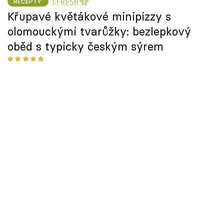
RECEPTY
Křupavé květákové minipizzy s
olomouckými tvarůžky: bezlepkový
oběd s typicky českým sýrem