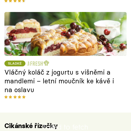
cukety
SLADKÉ
Vláčný koláč z jogurtu s višněmi a
mandlemi – letní moučník ke kávě i
na oslavu
Cikánské řízečky
Failed to fetch