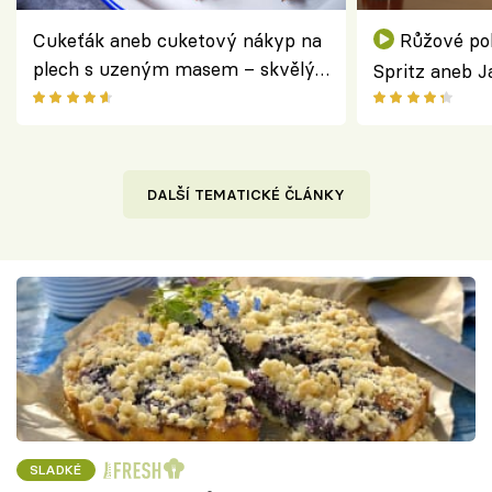
Cukeťák aneb cuketový nákyp na
Růžové po
plech s uzeným masem – skvělý
Spritz aneb J
způsob, jak zpracovat přerostlé
drink, který 
cukety
douškem
DALŠÍ TEMATICKÉ ČLÁNKY
SLADKÉ