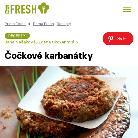
Prima Fresh
■
Prima Fresh
Recepty
Kuře
Polévky k večeři
Rychlé večeře
Trendy:
RECEPTY
Pin it
Jana Vašáková, Zdena Skokanová N.
Česká kuchyně
Čokoláda
Čočkové karbanátky
Témata
Recepty
Články
TV Program