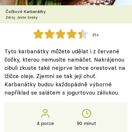
Škola vaření
Čočkové Karbanátky
Zdroj: Jezte česky
Recepty z TV
Speciál: Cuketa
31x
Těhotnej kuchař
Tyto karbanátky můžete udělat i z červené
čočky, kterou nemusíte namáčet. Nakrájenou
Sledujte prima+
cibuli zkuste také nejprve lehce orestovat na
lžičce oleje. Zjemní se tak její chuť.
Přihlášení
Karbanátky budou každopádně výborné
například se salátem s jogurtovou zálivkou.
Sledujte nás
4 porce
90 minut