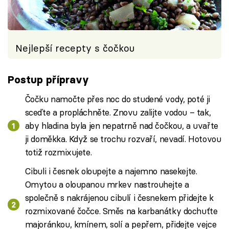
Nejlepší recepty s čočkou
Postup přípravy
Čočku namočte přes noc do studené vody, poté ji
sceďte a propláchněte. Znovu zalijte vodou – tak,
aby hladina byla jen nepatrně nad čočkou, a uvařte
ji doměkka. Když se trochu rozvaří, nevadí. Hotovou
totiž rozmixujete.
Cibuli i česnek oloupejte a najemno nasekejte.
Omytou a oloupanou mrkev nastrouhejte a
společně s nakrájenou cibulí i česnekem přidejte k
rozmixované čočce. Směs na karbanátky dochuťte
majoránkou, kmínem, solí a pepřem, přidejte vejce