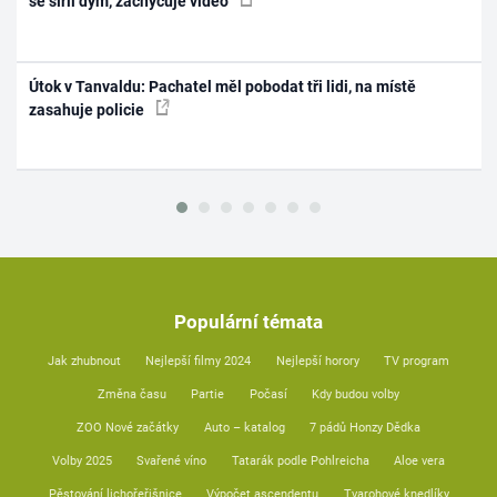
se šířil dým, zachycuje video
Útok v Tanvaldu: Pachatel měl pobodat tři lidi, na místě
zasahuje policie
Populární témata
Jak zhubnout
Nejlepší filmy 2024
Nejlepší horory
TV program
Změna času
Partie
Počasí
Kdy budou volby
ZOO Nové začátky
Auto – katalog
7 pádů Honzy Dědka
Volby 2025
Svařené víno
Tatarák podle Pohlreicha
Aloe vera
Pěstování lichořeřišnice
Výpočet ascendentu
Tvarohové knedlíky