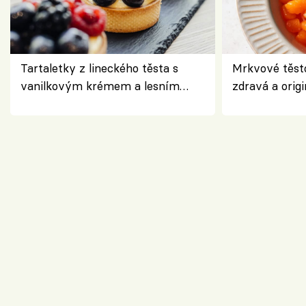
Tartaletky z lineckého těsta s
Mrkvové těst
vanilkovým krémem a lesním
zdravá a origi
ovocem podle Bread Society
klasiky