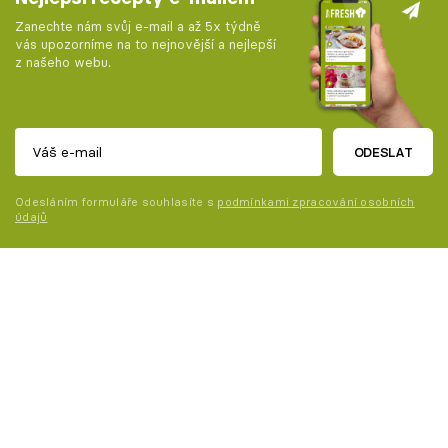
Zanechte nám svůj e-mail a až 5x týdně
vás upozorníme na to nejnovější a nejlepší
z našeho webu.
ODESLAT
Odesláním formuláře souhlasíte s
podmínkami zpracování osobních
údajů