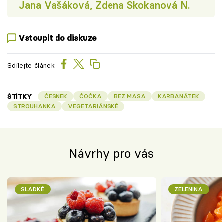
Jana Vašáková, Zdena Skokanová N.
Vstoupit do diskuze
Sdílejte článek
ŠTÍTKY
ČESNEK
ČOČKA
BEZ MASA
KARBANÁTEK
STROUHANKA
VEGETARIÁNSKÉ
Návrhy pro vás
SLADKÉ
ZELENINA