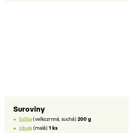
Suroviny
čočka
(velkozrnná, suchá)
200 g
cibule
(malá)
1 ks