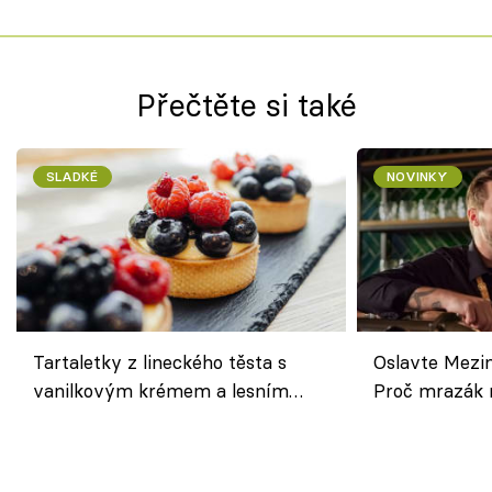
Přečtěte si také
SLADKÉ
NOVINKY
Tartaletky z lineckého těsta s
Oslavte Mezin
vanilkovým krémem a lesním
Proč mrazák n
ovocem podle Bread Society
horku vsadit 