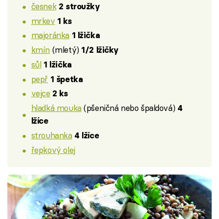
česnek
2 stroužky
mrkev
1 ks
majoránka
1 lžička
kmín
(mletý)
1/2 lžičky
sůl
1 lžička
pepř
1 špetka
vejce
2 ks
hladká mouka
(pšeničná nebo špaldová)
4
lžíce
strouhanka
4 lžíce
řepkový olej