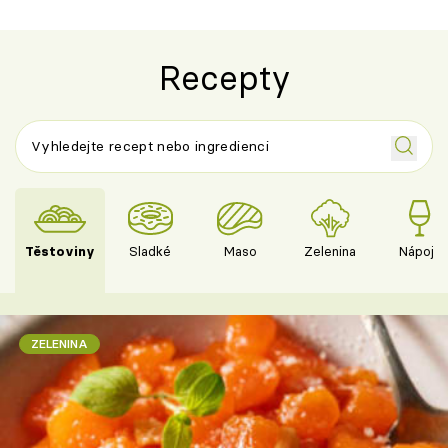
Recepty
Těstoviny
Sladké
Maso
Zelenina
Nápoje
ZELENINA