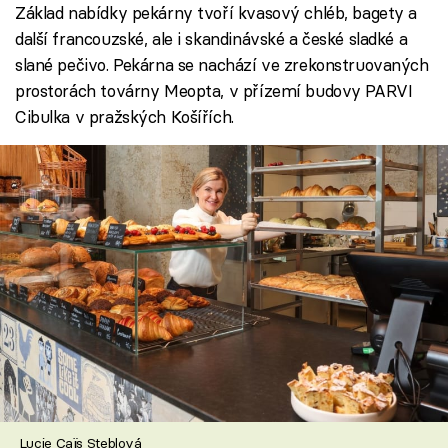
Základ nabídky pekárny tvoří kvasový chléb, bagety a
další francouzské, ale i skandinávské a české sladké a
slané pečivo. Pekárna se nachází ve zrekonstruovaných
prostorách továrny Meopta, v přízemí budovy PARVI
Cibulka v pražských Košířích.
Lucie Caïs Steblová