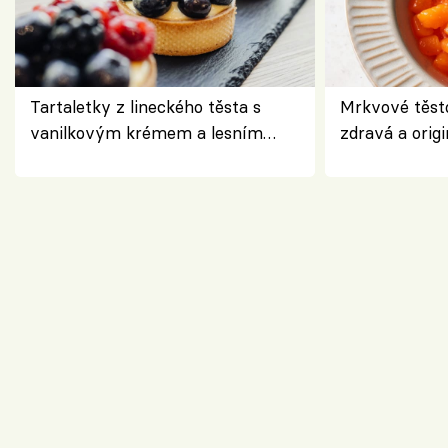
Tartaletky z lineckého těsta s
Mrkvové těst
vanilkovým krémem a lesním
zdravá a origi
ovocem podle Bread Society
klasiky