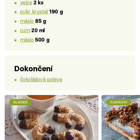
vejce
2 ks
cukr krystal
190 g
máslo
85 g
rum
20 ml
máslo
500 g
Dokončení
čokoládová poleva
SLADKÉ
CUKROVÍ