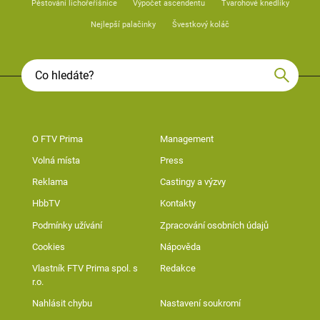
Pěstování lichořeřišnice
Výpočet ascendentu
Tvarohové knedlíky
Nejlepší palačinky
Švestkový koláč
O FTV Prima
Management
Volná místa
Press
Reklama
Castingy a výzvy
HbbTV
Kontakty
Podmínky užívání
Zpracování osobních údajů
Cookies
Nápověda
Vlastník FTV Prima spol. s
Redakce
r.o.
Nahlásit chybu
Nastavení soukromí