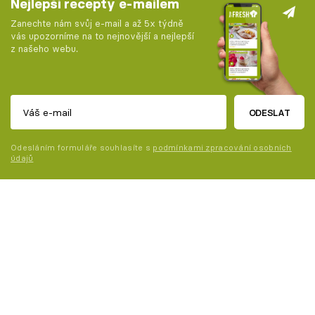
Nejlepší recepty e-mailem
Zanechte nám svůj e-mail a až 5x týdně
vás upozorníme na to nejnovější a nejlepší
z našeho webu.
ODESLAT
Odesláním formuláře souhlasíte s
podmínkami zpracování osobních
údajů