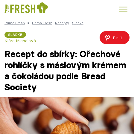
Prima Fresh
■
Prima Fresh
Recepty
Sladké
Kuře
Polévky k večeři
Rychlé večeře
Trendy:
SLADKÉ
Pin it
Klára Michalová
Česká kuchyně
Čokoláda
Recept do sbírky: Ořechové
rohlíčky s máslovým krémem
a čokoládou podle Bread
Témata
Society
Recepty
Články
TV Program