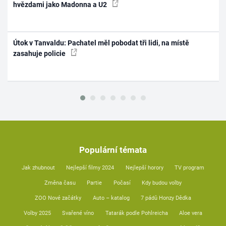
hvězdami jako Madonna a U2
Útok v Tanvaldu: Pachatel měl pobodat tři lidi, na místě
zasahuje policie
Populární témata
Jak zhubnout
Nejlepší filmy 2024
Nejlepší horory
TV program
Změna času
Partie
Počasí
Kdy budou volby
ZOO Nové začátky
Auto – katalog
7 pádů Honzy Dědka
Volby 2025
Svařené víno
Tatarák podle Pohlreicha
Aloe vera