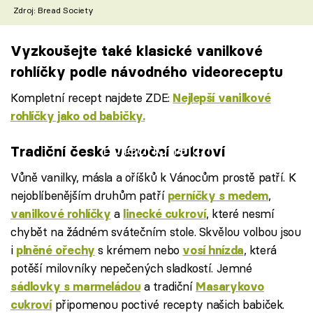
Zdroj: Bread Society
Vyzkoušejte také klasické vanilkové
rohlíčky podle návodného videoreceptu
Kompletní recept najdete ZDE:
Nejlepší vanilkové
rohlíčky jako od babičky.
Failed to fetch
Tradiční české vánoční cukroví
Vůně vanilky, másla a oříšků k Vánocům prostě patří. K
nejoblíbenějším druhům patří
,
perníčky s medem
a
, které nesmí
vanilkové rohlíčky
linecké cukroví
chybět na žádném svátečním stole. Skvělou volbou jsou
i
s krémem nebo
, která
plněné ořechy
vosí hnízda
potěší milovníky nepečených sladkostí. Jemné
a tradiční
sádlovky s marmeládou
Masarykovo
připomenou poctivé recepty našich babiček.
cukroví