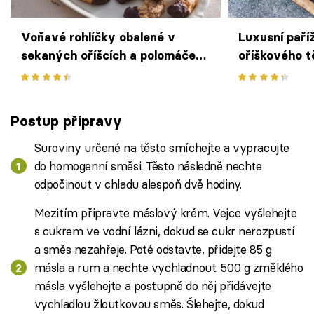
Voňavé rohlíčky obalené v
Luxusní paříž
sekaných oříšcích a polomáčené
oříškového t
v tmavé čokoládě
ledových ka
Postup přípravy
Suroviny určené na těsto smíchejte a vypracujte
do homogenní směsi. Těsto následně nechte
odpočinout v chladu alespoň dvě hodiny.
Mezitím připravte máslový krém. Vejce vyšlehejte
s cukrem ve vodní lázni, dokud se cukr nerozpustí
a směs nezahřeje. Poté odstavte, přidejte 85 g
másla a rum a nechte vychladnout. 500 g změklého
másla vyšlehejte a postupně do něj přidávejte
vychladlou žloutkovou směs. Šlehejte, dokud