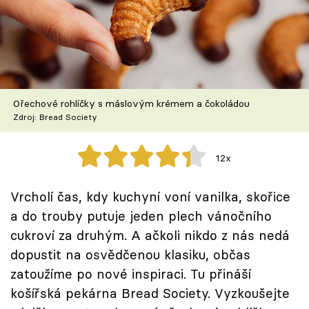
Škola vaření
Recepty z TV
Speciál: Cuketa
Ořechové rohlíčky s máslovým krémem a čokoládou
Těhotnej kuchař
Zdroj: Bread Society
Sledujte prima+
12x
Přihlášení
Vrcholí čas, kdy kuchyní voní vanilka, skořice
a do trouby putuje jeden plech vánočního
cukroví za druhým. A ačkoli nikdo z nás nedá
Sledujte nás
dopustit na osvědčenou klasiku, občas
zatoužíme po nové inspiraci. Tu přináší
košířská pekárna Bread Society. Vyzkoušejte