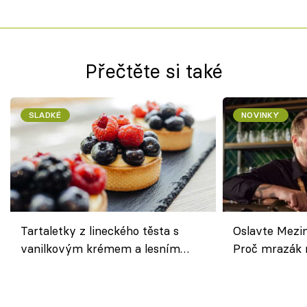
Přečtěte si také
SLADKÉ
NOVINKY
Tartaletky z lineckého těsta s
Oslavte Mezin
vanilkovým krémem a lesním
Proč mrazák n
ovocem podle Bread Society
horku vsadit 