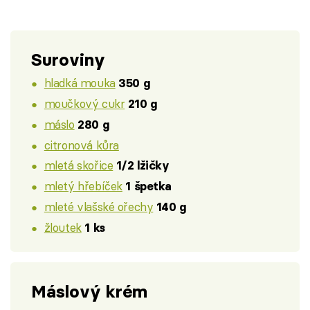
Suroviny
hladká mouka
350 g
moučkový cukr
210 g
máslo
280 g
citronová kůra
mletá skořice
1/2 lžičky
mletý hřebíček
1 špetka
mleté vlašské ořechy
140 g
žloutek
1 ks
Máslový krém