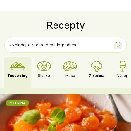
Recepty
Těstoviny
Sladké
Maso
Zelenina
Nápoje
ZELENINA