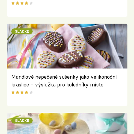
příležitost
SLADKÉ
Mandlové nepečené sušenky jako velikonoční
kraslice – výslužka pro koledníky místo
vařených vajec
SLADKÉ