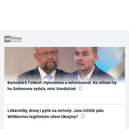
Bartošek k Turkovi: Hyenismus a nehoráznost. Ke stíhání by
ho Sněmovna vydala, míní Vondráček
Lékárničky, drony i pytle na mrtvoly: Jsou tržiště jako
Wildberries legitimním cílem Ukrajiny?