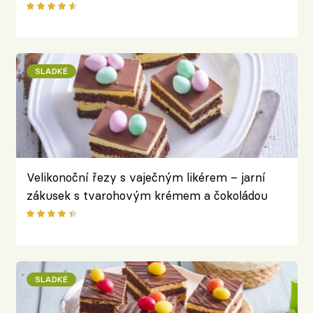
SLADKÉ
Velikonoční řezy s vaječným likérem – jarní
zákusek s tvarohovým krémem a čokoládou
SLADKÉ