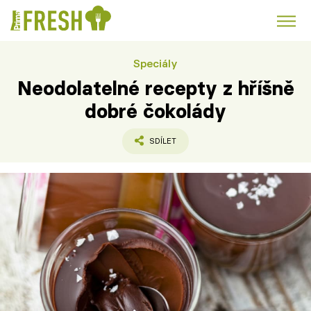
Speciály
Kuře
Polévky k večeři
Rychlé večeře
Trendy:
Neodolatelné recepty z hříšně
Česká kuchyně
Čokoláda
dobré čokolády
SDÍLET
Témata
Recepty
Články
TV Program