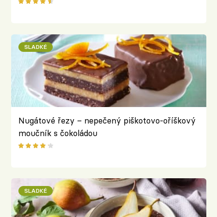
máty
SLADKÉ
Nugátové řezy – nepečený piškotovo-oříškový
moučník s čokoládou
SLADKÉ