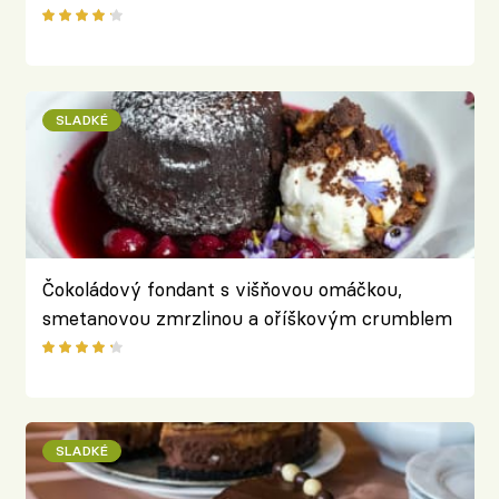
italským šmrncem
SLADKÉ
Čokoládový fondant s višňovou omáčkou,
smetanovou zmrzlinou a oříškovým crumblem
podle Restaurace Na Gruntu
SLADKÉ