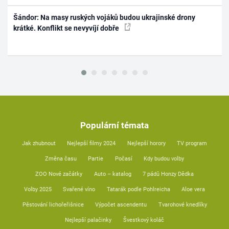
Šándor: Na masy ruských vojáků budou ukrajinské drony
krátké. Konflikt se nevyvíjí dobře
Populární témata
Jak zhubnout
Nejlepší filmy 2024
Nejlepší horory
TV program
Změna času
Partie
Počasí
Kdy budou volby
ZOO Nové začátky
Auto – katalog
7 pádů Honzy Dědka
Volby 2025
Svařené víno
Tatarák podle Pohlreicha
Aloe vera
Pěstování lichořeřišnice
Výpočet ascendentu
Tvarohové knedlíky
Nejlepší palačinky
Švestkový koláč