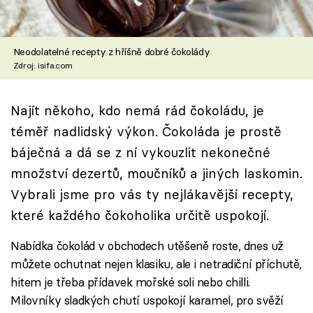
Škola vaření
Recepty z TV
Neodolatelné recepty z hříšně dobré čokolády
Zdroj: isifa.com
Speciál: Cuketa
Najít někoho, kdo nemá rád čokoládu, je
Těhotnej kuchař
téměř nadlidský výkon. Čokoláda je prostě
Sledujte prima+
báječná a dá se z ní vykouzlit nekonečné
množství dezertů, moučníků a jiných laskomin.
Přihlášení
Vybrali jsme pro vás ty nejlákavější recepty,
které každého čokoholika určitě uspokojí.
Nabídka čokolád v obchodech utěšeně roste, dnes už
Sledujte nás
můžete ochutnat nejen klasiku, ale i netradiční příchutě,
hitem je třeba přídavek mořské soli nebo chilli.
Milovníky sladkých chutí uspokojí karamel, pro svěží