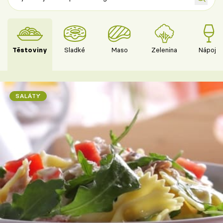
Těstoviny
Sladké
Maso
Zelenina
Nápoje
SALÁTY