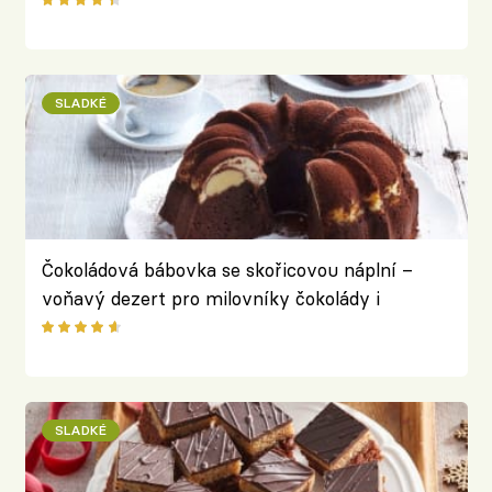
SLADKÉ
Čokoládová bábovka se skořicovou náplní –
voňavý dezert pro milovníky čokolády i
tvarohu
SLADKÉ