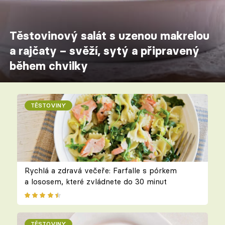
Těstovinový salát s uzenou makrelou
a rajčaty – svěží, sytý a připravený
během chvilky
TĚSTOVINY
Rychlá a zdravá večeře: Farfalle s pórkem
a lososem, které zvládnete do 30 minut
TĚSTOVINY