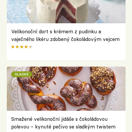
Velikonoční dort s krémem z pudinku a
vaječného likéru zdobený čokoládovým vejcem
SLADKÉ
Smažené velikonoční jidáše s čokoládovou
polevou – kynuté pečivo se sladkým twistem