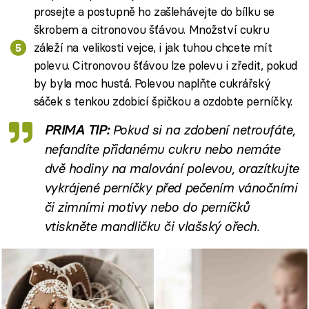
prosejte a postupně ho zašlehávejte do bílku se
škrobem a citronovou šťávou. Množství cukru
záleží na velikosti vejce, i jak tuhou chcete mít
polevu. Citronovou šťávou lze polevu i zředit, pokud
by byla moc hustá. Polevou naplňte cukrářský
sáček s tenkou zdobicí špičkou a ozdobte perníčky.
PRIMA TIP:
Pokud si na zdobení netroufáte,
nefandíte přidanému cukru nebo nemáte
dvě hodiny na malování polevou, orazítkujte
vykrájené perníčky před pečením vánočními
či zimními motivy nebo do perníčků
vtiskněte mandličku či vlašský ořech.