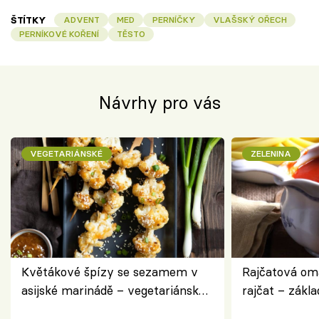
ŠTÍTKY
ADVENT
MED
PERNÍČKY
VLAŠSKÝ OŘECH
PERNÍKOVÉ KOŘENÍ
TĚSTO
Návrhy pro vás
VEGETARIÁNSKÉ
ZELENINA
Květákové špízy se sezamem v
Rajčatová om
asijské marinádě – vegetariánská
rajčat – zákla
chuťovka z grilu