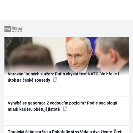
Varování tajných služeb: Putin chystá test NATO. Ve hře je i
útok na české sousedy
Vyhýbá se generace Z vedoucím pozicím? Podle sociologů
mladí kariéru obětují jistotě
Tragická čelní srážka u Pohořelic si vyžádala dva životy. Čtyři