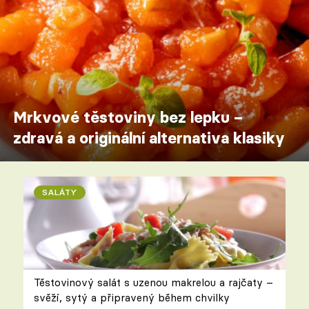
Mrkvové těstoviny bez lepku –
zdravá a originální alternativa klasiky
SALÁTY
Těstovinový salát s uzenou makrelou a rajčaty –
svěží, sytý a připravený během chvilky