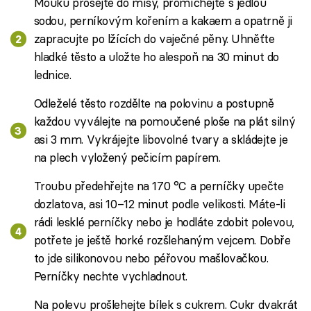
Mouku prosejte do mísy, promíchejte s jedlou
sodou, perníkovým kořením a kakaem a opatrně ji
zapracujte po lžících do vaječné pěny. Uhněťte
hladké těsto a uložte ho alespoň na 30 minut do
lednice.
Odleželé těsto rozdělte na polovinu a postupně
každou vyválejte na pomoučené ploše na plát silný
asi 3 mm. Vykrájejte libovolné tvary a skládejte je
na plech vyložený pečicím papírem.
Troubu předehřejte na 170 °C a perníčky upečte
dozlatova, asi 10–12 minut podle velikosti. Máte-li
rádi lesklé perníčky nebo je hodláte zdobit polevou,
potřete je ještě horké rozšlehaným vejcem. Dobře
to jde silikonovou nebo péřovou mašlovačkou.
Perníčky nechte vychladnout.
Na polevu prošlehejte bílek s cukrem. Cukr dvakrát