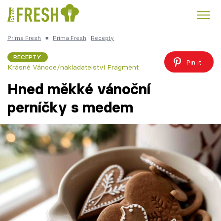
Prima Fresh
■
Prima Fresh
Recepty
Kuře
Polévky k večeři
Rychlé večeře
Trendy:
RECEPTY
Pin it
Krásné Vánoce/nakladatelství Fragment
Česká kuchyně
Čokoláda
Hned měkké vánoční
perníčky s medem
Témata
Recepty
Články
TV Program