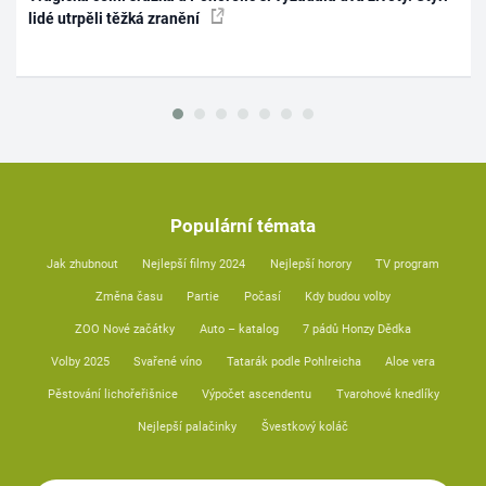
lidé utrpěli těžká zranění
Populární témata
Jak zhubnout
Nejlepší filmy 2024
Nejlepší horory
TV program
Změna času
Partie
Počasí
Kdy budou volby
ZOO Nové začátky
Auto – katalog
7 pádů Honzy Dědka
Volby 2025
Svařené víno
Tatarák podle Pohlreicha
Aloe vera
Pěstování lichořeřišnice
Výpočet ascendentu
Tvarohové knedlíky
Nejlepší palačinky
Švestkový koláč