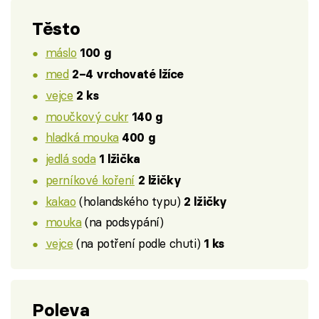
Těsto
máslo
100 g
med
2–4 vrchovaté lžíce
vejce
2 ks
moučkový cukr
140 g
hladká mouka
400 g
jedlá soda
1 lžička
perníkové koření
2 lžičky
kakao
(holandského typu)
2 lžičky
mouka
(na podsypání)
vejce
(na potření podle chuti)
1 ks
Poleva