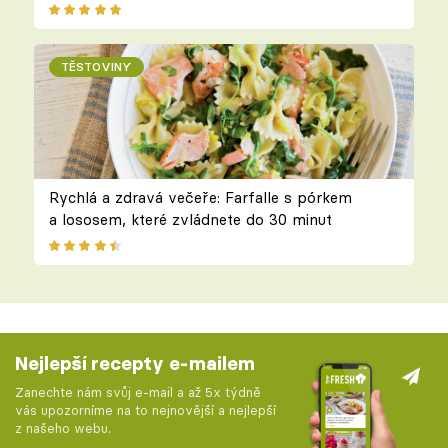
TĚSTOVINY
Rychlá a zdravá večeře: Farfalle s pórkem
a lososem, které zvládnete do 30 minut
Nejlepší recepty e-mailem
Zanechte nám svůj e-mail a až 5x týdně
vás upozorníme na to nejnovější a nejlepší
z našeho webu.