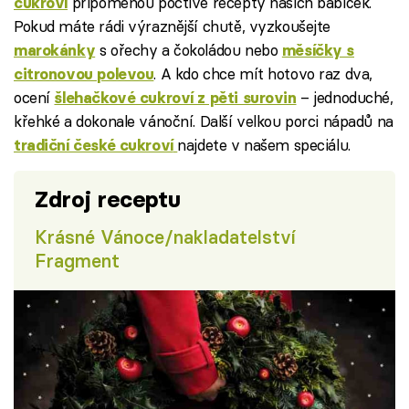
připomenou poctivé recepty našich babiček.
cukroví
Pokud máte rádi výraznější chutě, vyzkoušejte
s ořechy a čokoládou nebo
marokánky
měsíčky s
. A kdo chce mít hotovo raz dva,
citronovou polevou
ocení
– jednoduché,
šlehačkové cukroví z pěti surovin
křehké a dokonale vánoční. Další velkou porci nápadů na
najdete v našem speciálu.
tradiční české cukroví
Zdroj receptu
Krásné Vánoce/nakladatelství
Fragment