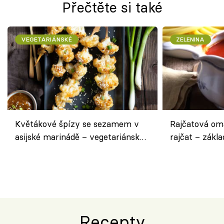
Přečtěte si také
VEGETARIÁNSKÉ
ZELENINA
Květákové špízy se sezamem v
Rajčatová om
asijské marinádě – vegetariánská
rajčat – zákla
chuťovka z grilu
Recepty