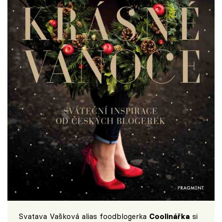
Svatava Vašková alias foodblogerka
Coolinářka
si