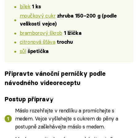
bílek
1 ks
moučkový cukr
zhruba 150–200 g (podle
velikosti vejce)
bramborový škrob
1 lžička
citronová šťáva
trochu
sůl
špetička
Připravte vánoční perníčky podle
návodného videoreceptu
Failed to fetch
Postup přípravy
Máslo rozehřejte v rendlíku a promíchejte s
medem. Vejce vyšlehejte s cukrem do pěny a
postupně zašlehávejte máslo s medem.