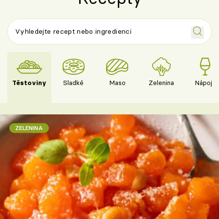
Těstoviny
Sladké
Maso
Zelenina
Nápoje
ZELENINA