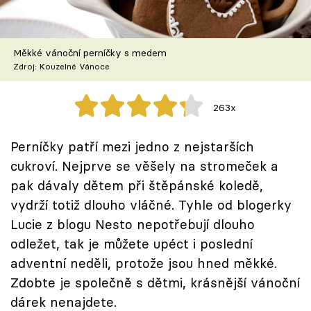
Škola vaření
Recepty z TV
Měkké vánoční perníčky s medem
Zdroj: Kouzelné Vánoce
Speciál: Cuketa
263x
Těhotnej kuchař
Perníčky patří mezi jedno z nejstarších
Sledujte prima+
cukroví. Nejprve se věšely na stromeček a
pak dávaly dětem při štěpánské koledě,
Přihlášení
vydrží totiž dlouho vláčné. Tyhle od blogerky
Lucie z blogu Nesto nepotřebují dlouho
odležet, tak je můžete upéct i poslední
Sledujte nás
adventní neděli, protože jsou hned měkké.
Zdobte je společně s dětmi, krásnější vánoční
dárek nenajdete.