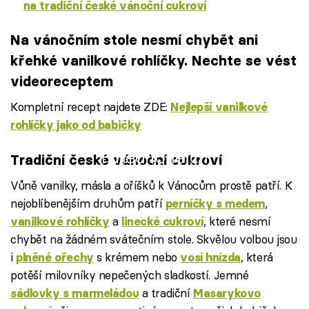
na tradiční české vánoční cukroví
Na vánočním stole nesmí chybět ani
křehké vanilkové rohlíčky. Nechte se vést
videoreceptem
Kompletní recept najdete ZDE:
Nejlepší vanilkové
rohlíčky jako od babičky
Failed to fetch
Tradiční české vánoční cukroví
Vůně vanilky, másla a oříšků k Vánocům prostě patří. K
nejoblíbenějším druhům patří
,
perníčky s medem
a
, které nesmí
vanilkové rohlíčky
linecké cukroví
chybět na žádném svátečním stole. Skvělou volbou jsou
i
s krémem nebo
, která
plněné ořechy
vosí hnízda
potěší milovníky nepečených sladkostí. Jemné
a tradiční
sádlovky s marmeládou
Masarykovo