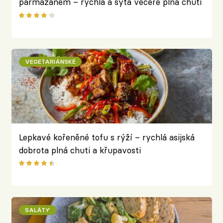
parmazánem – rychlá a sytá večeře plná chuti
VEGETARIÁNSKÉ
Lepkavé kořeněné tofu s rýží – rychlá asijská
dobrota plná chuti a křupavosti
SALÁTY