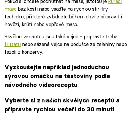
Pokud si chcete pochutnat na mase, jistotou je
kuřecí
maso
bez kosti nebo vsaďte na rychlou stir-fry
techniku, při které zvládnete během chvíle připravit i
hovězí, krůtí nebo vepřové maso.
Skvělou variantou jsou také vejce – připravte třeba
frittatu
nebo sázená vejce na podušce ze zeleniny nebo
fazolí z konzervy.
Vyzkoušejte například jednoduchou
sýrovou omáčku na těstoviny podle
návodného videoreceptu
Failed to fetch
Vyberte si z našich skvělých receptů a
připravte rychlou večeři do 30 minut!