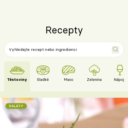
Recepty
Těstoviny
Sladké
Maso
Zelenina
Nápoje
SALÁTY