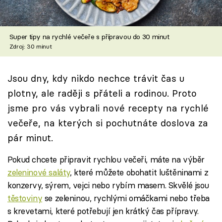
Škola vaření
Recepty z TV
Super tipy na rychlé večeře s přípravou do 30 minut
Zdroj: 30 minut
Speciál: Cuketa
Jsou dny, kdy nikdo nechce trávit čas u
Těhotnej kuchař
plotny, ale raději s přáteli a rodinou. Proto
Sledujte prima+
jsme pro vás vybrali nové recepty na rychlé
večeře, na kterých si pochutnáte doslova za
Přihlášení
pár minut.
Pokud chcete připravit rychlou večeři, máte na výběr
zeleninové saláty
, které můžete obohatit luštěninami z
Sledujte nás
konzervy, sýrem, vejci nebo rybím masem. Skvělé jsou
těstoviny
se zeleninou, rychlými omáčkami nebo třeba
s krevetami, které potřebují jen krátký čas přípravy.