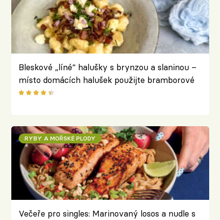
Bleskové „líné“ halušky s brynzou a slaninou –
místo domácích halušek použijte bramborové
gnocchi
RYBY A MOŘSKÉ PLODY
Večeře pro singles: Marinovaný losos a nudle s