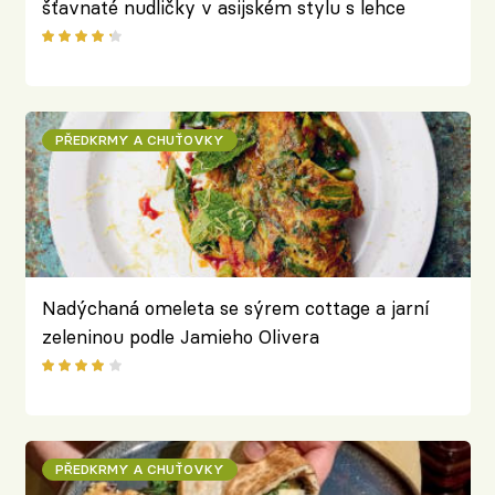
šťavnaté nudličky v asijském stylu s lehce
pálivým nádechem
PŘEDKRMY A CHUŤOVKY
Nadýchaná omeleta se sýrem cottage a jarní
zeleninou podle Jamieho Olivera
PŘEDKRMY A CHUŤOVKY