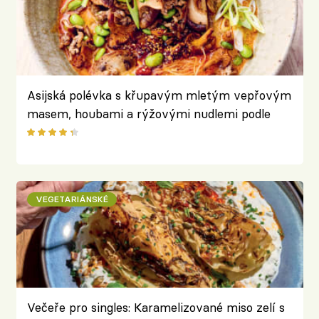
Asijská polévka s křupavým mletým vepřovým
masem, houbami a rýžovými nudlemi podle
Jamieho Olivera
VEGETARIÁNSKÉ
Večeře pro singles: Karamelizované miso zelí s