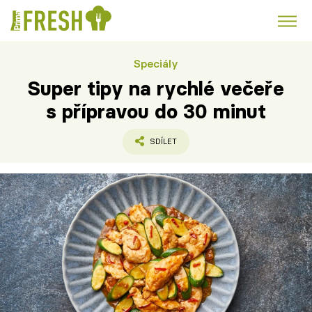
Speciály
Kuře
Polévky k večeři
Rychlé večeře
Trendy:
Super tipy na rychlé večeře
Česká kuchyně
Čokoláda
s přípravou do 30 minut
SDÍLET
Témata
Recepty
Články
TV Program