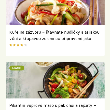
Kuře na zázvoru – šťavnaté nudličky s asijskou
vůní a křupavou zeleninou připravené jako
bleskové stir-fry
MASO
Pikantní vepřové maso s pak choi a rajčaty –