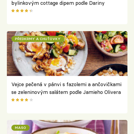
bylinkovým cottage dipem podle Dariny
Křivánkové
PŘEDKRMY A CHUŤOVKY
Vejce pečená v pánvi s fazolemi a ančovičkami
se zeleninovým salátem podle Jamieho Olivera
MASO