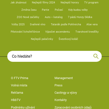
Jak zhubnout
Nejlepší filmy 2024
Nejlepší horory
TV program
Změna času
Partie
Počasí
Kdy budou volby
ZOO Nové začátky
Auto – katalog
7 pádů Honzy Dědka
Volby 2025
Svařené víno
Tatarák podle Pohlreicha
Aloe vera
Pěstování lichořeřišnice
Výpočet ascendentu
Tvarohové knedlíky
Nejlepší palačinky
Švestkový koláč
O FTV Prima
Management
Volná místa
Press
Reklama
Castingy a výzvy
HbbTV
Kontakty
Podmínky užívání
Zpracování osobních údajů