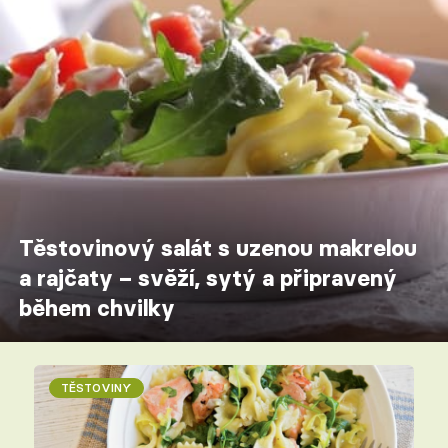
Těstovinový salát s uzenou makrelou
a rajčaty – svěží, sytý a připravený
během chvilky
TĚSTOVINY