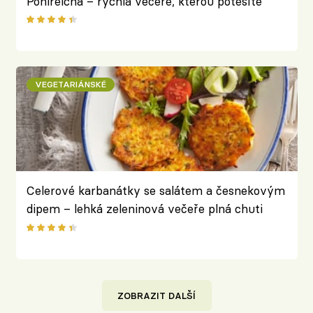
Pohlreicha – rychlá večeře, kterou potěšíte
celou rodinu
VEGETARIÁNSKÉ
Celerové karbanátky se salátem a česnekovým
dipem – lehká zeleninová večeře plná chuti
ZOBRAZIT DALŠÍ