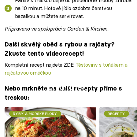
Pánev s treskou dejte do předehřáté trouby zhruba
na 10 minut. Hotové jídlo ozdobte čerstvou
bazalkou a můžete servírovat.
Připraveno ve spolupráci s Garden & Kitchen.
Další skvělý oběd s rybou a rajčaty?
Zkuste tento videorecept!
Kompletní recept najdete ZDE:
Těstoviny s tuňákem a
rajčatovou omáčkou
Failed to fetch
Nebo mrkněte na další recepty přímo s
treskou:
RYBY A MOŘSKÉ PLODY
RECEPTY