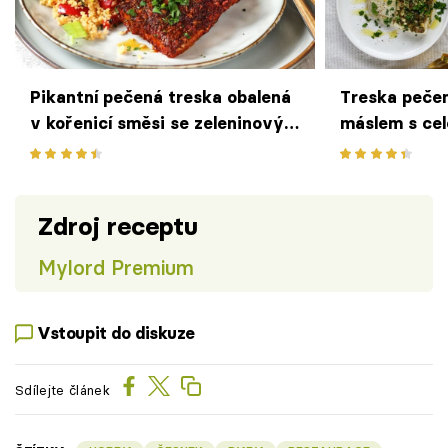
Pikantní pečená treska obalená
Treska peče
v kořenicí směsi se zeleninovým
máslem s ce
kuskusem
Zdroj receptu
Mylord Premium
Vstoupit do diskuze
Sdílejte článek