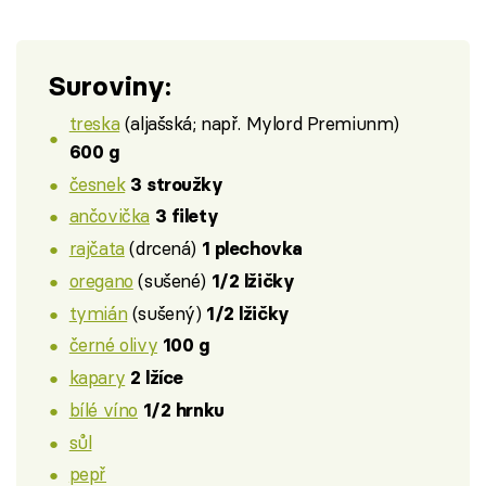
Suroviny:
treska
(aljašská; např. Mylord Premiunm)
600 g
česnek
3 stroužky
ančovička
3 filety
rajčata
(drcená)
1 plechovka
oregano
(sušené)
1/2 lžičky
tymián
(sušený)
1/2 lžičky
černé olivy
100 g
kapary
2 lžíce
bílé víno
1/2 hrnku
sůl
pepř