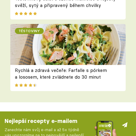
svěží, sytý a připravený během chvilky
TĚSTOVINY
Rychlá a zdravá večeře: Farfalle s pórkem
a lososem, které zvládnete do 30 minut
Nejlepší recepty e-mailem
Zanechte nám svůj e-mail a až 5x týdně
vás upozorníme na to nejnovější a nejlepší