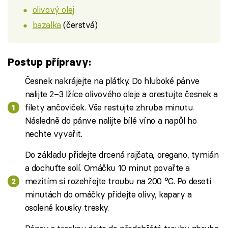
olivový olej
bazalka
(čerstvá)
Postup přípravy:
Česnek nakrájejte na plátky. Do hluboké pánve
nalijte 2–3 lžíce olivového oleje a orestujte česnek a
filety ančoviček. Vše restujte zhruba minutu.
Následně do pánve nalijte bílé víno a napůl ho
nechte vyvařit.
Do základu přidejte drcená rajčata, oregano, tymián
a dochuťte solí. Omáčku 10 minut povařte a
mezitím si rozehřejte troubu na 200 °C. Po deseti
minutách do omáčky přidejte olivy, kapary a
osolené kousky tresky.