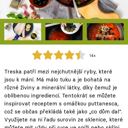
Škola vaření
Recepty z TV
Speciál: Cuketa
5 fotografií
Těhotnej kuchař
14x
Sledujte prima+
Treska patří mezi nejchutnější ryby, které
Přihlášení
jsou k mání. Má málo tuku a je bohatá na
různé živiny a minerální látky, díky čemuž je
oblíbenou ingrediencí. Tentokrát se můžete
Sledujte nás
inspirovat receptem s omáčkou puttanesca,
což se občas překládá také jako „co dům dal“.
Využijete na ni řadu surovin ze sklenice, které
můžete mít vždy při ruce ve spíži nebo skříni.