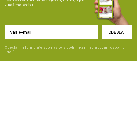
z našeho webu.
ODESLAT
Odesláním formuláře souhlasíte s
podmínkami zpracování osobních
údajů