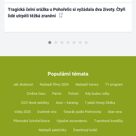
Tragická čelní srážka u Pohořelic si vyžádala dva životy. Čtyři
lidé utrpěli těžká zranění
Populární témata
Jak zhubnout
Nejlepší filmy 2024
Nejlepší horory
TV program
Změna času
Partie
Počasí
Kdy budou volby
ZOO Nové začátky
Auto – katalog
7 pádů Honzy Dědka
Volby 2025
Svařené víno
Tatarák podle Pohlreicha
Aloe vera
Pěstování lichořeřišnice
Výpočet ascendentu
Tvarohové knedlíky
Nejlepší palačinky
Švestkový koláč