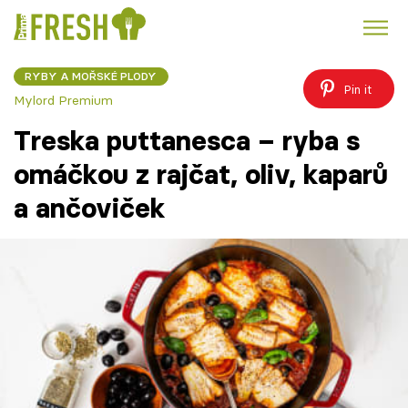
RYBY A MOŘSKÉ PLODY
Kuře
Polévky k večeři
Rychlé večeře
Pin it
Trendy:
Mylord Premium
Česká kuchyně
Čokoláda
Treska puttanesca – ryba s
omáčkou z rajčat, oliv, kaparů
a ančoviček
Témata
Recepty
Články
TV Program