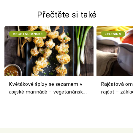
Přečtěte si také
VEGETARIÁNSKÉ
ZELENINA
Květákové špízy se sezamem v
Rajčatová om
asijské marinádě – vegetariánská
rajčat – zákla
chuťovka z grilu