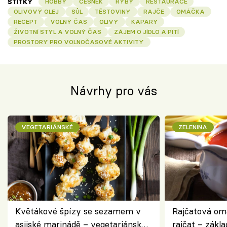
ŠTÍTKY
HOBBY
ČESNEK
RYBY
RESTAURACE
OLIVOVÝ OLEJ
SŮL
TĚSTOVINY
RAJČE
OMÁČKA
RECEPT
VOLNÝ ČAS
OLIVY
KAPARY
ŽIVOTNÍ STYL A VOLNÝ ČAS
ZÁJEM O JÍDLO A PITÍ
PROSTORY PRO VOLNOČASOVÉ AKTIVITY
Návrhy pro vás
VEGETARIÁNSKÉ
ZELENINA
Květákové špízy se sezamem v
Rajčatová om
asijské marinádě – vegetariánská
rajčat – zákla