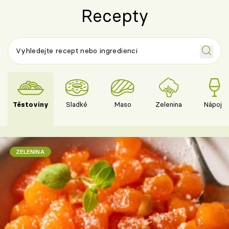
Recepty
Těstoviny
Sladké
Maso
Zelenina
Nápoje
ZELENINA