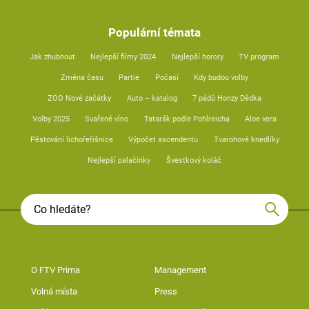
Populární témata
Jak zhubnout
Nejlepší filmy 2024
Nejlepší horory
TV program
Změna času
Partie
Počasí
Kdy budou volby
ZOO Nové začátky
Auto – katalog
7 pádů Honzy Dědka
Volby 2025
Svařené víno
Tatarák podle Pohlreicha
Aloe vera
Pěstování lichořeřišnice
Výpočet ascendentu
Tvarohové knedlíky
Nejlepší palačinky
Švestkový koláč
O FTV Prima
Management
Volná místa
Press