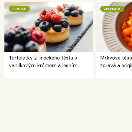
SLADKÉ
ZELENINA
Tartaletky z lineckého těsta s
Mrkvové těst
vanilkovým krémem a lesním
zdravá a origi
ovocem podle Bread Society
klasiky