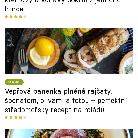
hrnce
MASO
Vepřová panenka plněná rajčaty,
špenátem, olivami a fetou – perfektní
středomořský recept na roládu