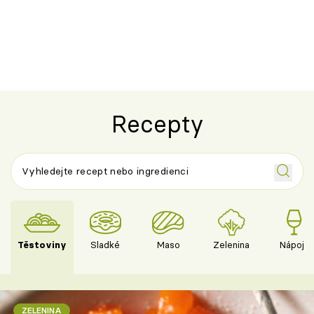
Recepty
Těstoviny
Sladké
Maso
Zelenina
Nápoje
ZELENINA