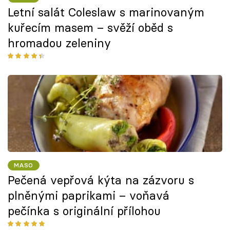
Letní salát Coleslaw s marinovaným
kuřecím masem – svěží oběd s
hromadou zeleniny
MASO
Pečená vepřová kýta na zázvoru s
plněnými paprikami – voňavá
pečínka s originální přílohou