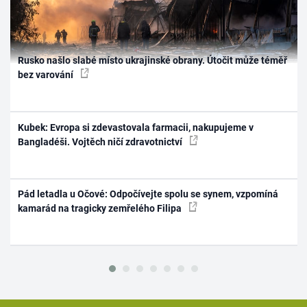
Rusko našlo slabé místo ukrajinské obrany. Útočit může téměř
bez varování
Kubek: Evropa si zdevastovala farmacii, nakupujeme v
Bangladéši. Vojtěch ničí zdravotnictví
Pád letadla u Očové: Odpočívejte spolu se synem, vzpomíná
kamarád na tragicky zemřelého Filipa