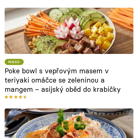
MASO
Poke bowl s vepřovým masem v
teriyaki omáčce se zeleninou a
mangem – asijský oběd do krabičky