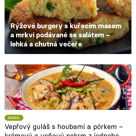
Škola vaření
Recepty z TV
Rýžové burgery s kuřecím masem
a mrkví podávané se salátem –
Speciál: Cuketa
lehká a chutná večeře
Těhotnej kuchař
Sledujte prima+
Přihlášení
Sledujte nás
MASO
Vepřový guláš s houbami a pórkem –
krémový a voňavý pokrm z jednoho