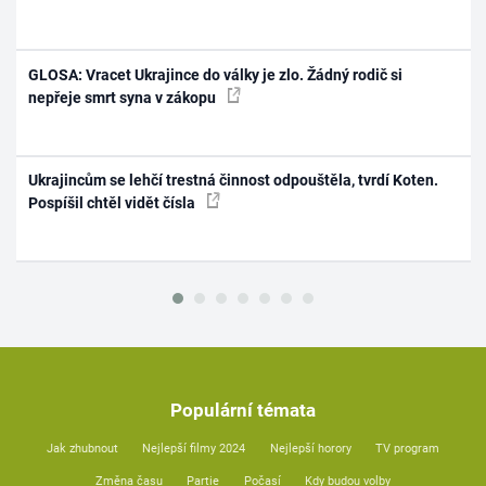
GLOSA: Vracet Ukrajince do války je zlo. Žádný rodič si
nepřeje smrt syna v zákopu
Ukrajincům se lehčí trestná činnost odpouštěla, tvrdí Koten.
Pospíšil chtěl vidět čísla
Populární témata
Jak zhubnout
Nejlepší filmy 2024
Nejlepší horory
TV program
Změna času
Partie
Počasí
Kdy budou volby