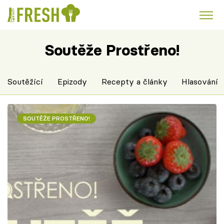
Soutěže Prostřeno!
Kuře
Polévky k večeři
Rychlé večeře
Trendy:
Česká kuchyně
Čokoláda
Soutěžící
Epizody
Recepty a články
Hlasování
SOUTĚŽE PROSTŘENO!
Témata
Recepty
Články
TV Program