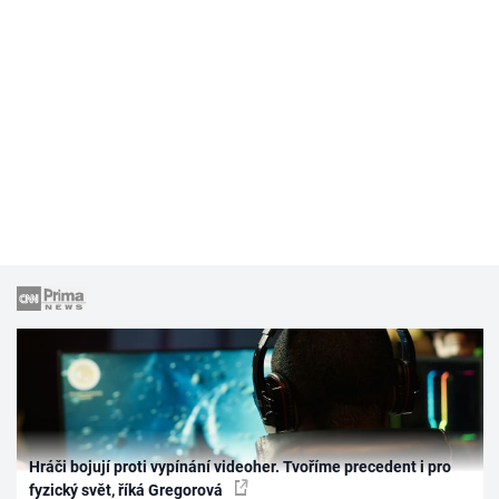
Hráči bojují proti vypínání videoher. Tvoříme precedent i pro
fyzický svět, říká Gregorová