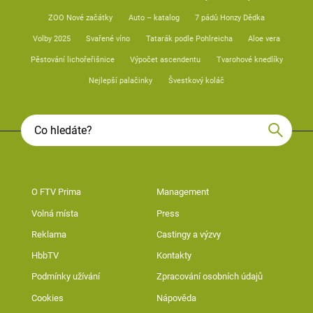
ZOO Nové začátky
Auto – katalog
7 pádů Honzy Dědka
Volby 2025
Svařené víno
Tatarák podle Pohlreicha
Aloe vera
Pěstování lichořeřišnice
Výpočet ascendentu
Tvarohové knedlíky
Nejlepší palačinky
Švestkový koláč
O FTV Prima
Management
Volná místa
Press
Reklama
Castingy a výzvy
HbbTV
Kontakty
Podmínky užívání
Zpracování osobních údajů
Cookies
Nápověda