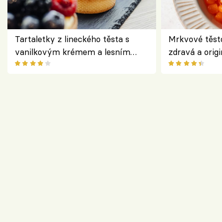
Tartaletky z lineckého těsta s
Mrkvové těst
vanilkovým krémem a lesním
zdravá a origi
ovocem podle Bread Society
klasiky