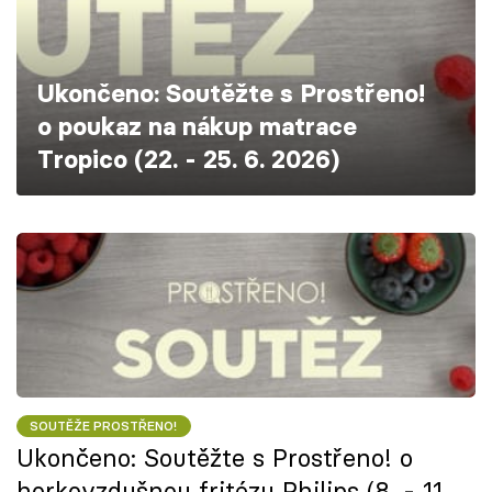
Škola vaření
Recepty z TV
Ukončeno: Soutěžte s Prostřeno!
o poukaz na nákup matrace
Speciál: Cuketa
Tropico (22. - 25. 6. 2026)
Těhotnej kuchař
Sledujte prima+
Přihlášení
Sledujte nás
SOUTĚŽE PROSTŘENO!
Ukončeno: Soutěžte s Prostřeno! o
horkovzdušnou fritézu Philips (8. - 11.