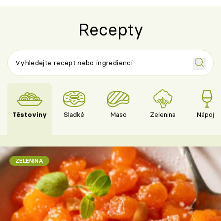
Recepty
Těstoviny
Sladké
Maso
Zelenina
Nápoje
ZELENINA