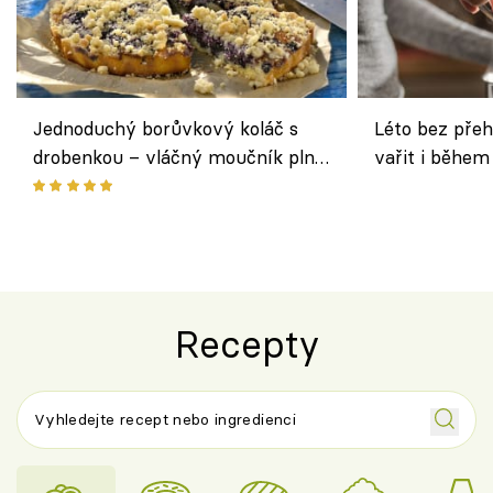
Jednoduchý borůvkový koláč s
Léto bez přeh
drobenkou – vláčný moučník plný
vařit i během
ovoce
Recepty