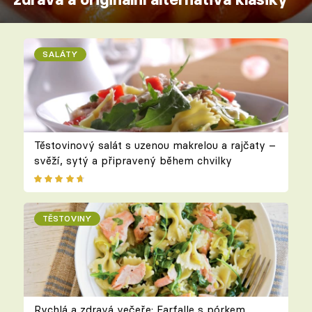
SALÁTY
Těstovinový salát s uzenou makrelou a rajčaty –
svěží, sytý a připravený během chvilky
TĚSTOVINY
Rychlá a zdravá večeře: Farfalle s pórkem