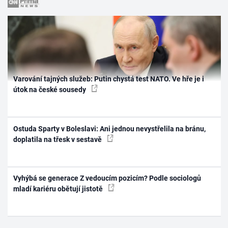
Varování tajných služeb: Putin chystá test NATO. Ve hře je i
útok na české sousedy
Ostuda Sparty v Boleslavi: Ani jednou nevystřelila na bránu,
doplatila na třesk v sestavě
Vyhýbá se generace Z vedoucím pozicím? Podle sociologů
mladí kariéru obětují jistotě