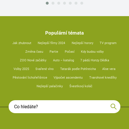
Populární témata
Jak zhubnout
Nejlepší filmy 2024
Nejlepší horory
TV program
Změna času
Partie
Počasí
Kdy budou volby
ZOO Nové začátky
Auto – katalog
7 pádů Honzy Dědka
Volby 2025
Svařené víno
Tatarák podle Pohlreicha
Aloe vera
Pěstování lichořeřišnice
Výpočet ascendentu
Tvarohové knedlíky
Nejlepší palačinky
Švestkový koláč