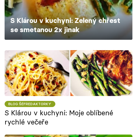
Škola vaření
S Klárou v kuchyni: Zelený chřest
Recepty z TV
se smetanou 2x jinak
Speciál: Cuketa
Těhotnej kuchař
Sledujte prima+
Přihlášení
BLOG ŠÉFREDAKTORKY
Sledujte nás
S Klárou v kuchyni: Moje oblíbené
rychlé večeře