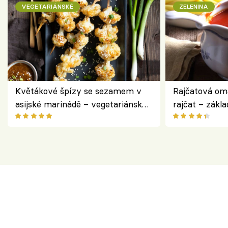
VEGETARIÁNSKÉ
ZELENINA
Květákové špízy se sezamem v
Rajčatová om
asijské marinádě – vegetariánská
rajčat – zákla
chuťovka z grilu