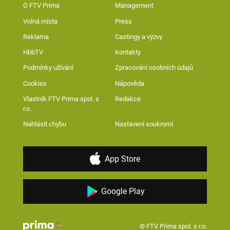
O FTV Prima
Management
Volná místa
Press
Reklama
Castingy a výzvy
HbbTV
Kontakty
Podmínky užívání
Zpracování osobních údajů
Cookies
Nápověda
Vlastník FTV Prima spol. s
Redakce
r.o.
Nahlásit chybu
Nastavení soukromí
App Store
Google Play
© FTV Prima spol. s r.o.