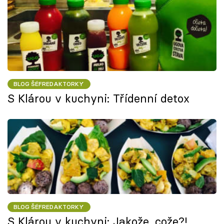
BLOG ŠÉFREDAKTORKY
S Klárou v kuchyni: Třídenní detox
BLOG ŠÉFREDAKTORKY
S Klárou v kuchyni: Jakože, cože?!