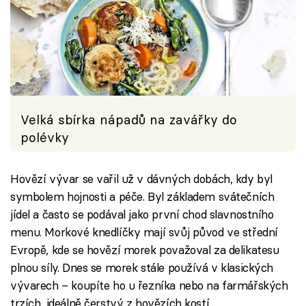
Velká sbírka nápadů na zavářky do
polévky
Hovězí vývar se vařil už v dávných dobách, kdy byl
symbolem hojnosti a péče. Byl základem svátečních
jídel a často se podával jako první chod slavnostního
menu. Morkové knedlíčky mají svůj původ ve střední
Evropě, kde se hovězí morek považoval za delikatesu
plnou síly. Dnes se morek stále používá v klasických
vývarech – koupíte ho u řezníka nebo na farmářských
trzích, ideálně čerstvý z hovězích kostí.