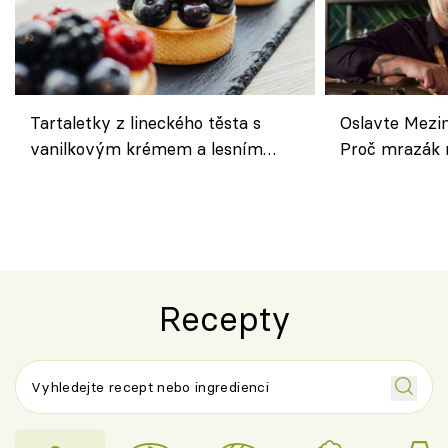
Tartaletky z lineckého těsta s
Oslavte Mezin
vanilkovým krémem a lesním
Proč mrazák n
ovocem podle Bread Society
horku vsadit 
Recepty