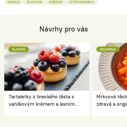
MÁSLO
ŽLOUTEK
KNEDLÍK
STROUHANKA
Návrhy pro vás
SLADKÉ
ZELENINA
Tartaletky z lineckého těsta s
Mrkvové těst
vanilkovým krémem a lesním
zdravá a origi
ovocem podle Bread Society
klasiky