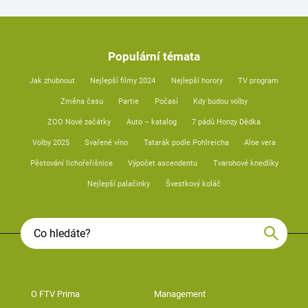
Populární témata
Jak zhubnout
Nejlepší filmy 2024
Nejlepší horory
TV program
Změna času
Partie
Počasí
Kdy budou volby
ZOO Nové začátky
Auto – katalog
7 pádů Honzy Dědka
Volby 2025
Svařené víno
Tatarák podle Pohlreicha
Aloe vera
Pěstování lichořeřišnice
Výpočet ascendentu
Tvarohové knedlíky
Nejlepší palačinky
Švestkový koláč
O FTV Prima
Management