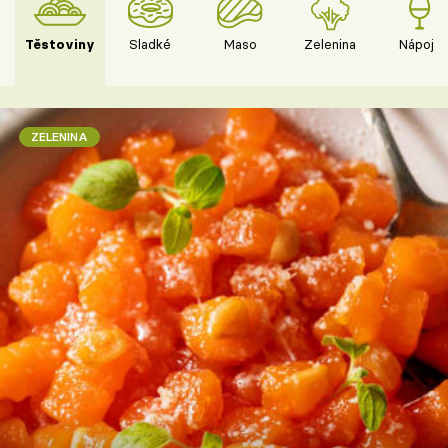
Těstoviny
Sladké
Maso
Zelenina
Nápoje
ZELENINA