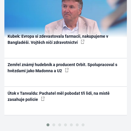
Kubek: Evropa si zdevastovala farmacii, nakupujeme v
Bangladéši. Vojtěch ničí zdravotnictví
Zemřel známý hudebník a producent Orbit. Spolupracoval s
hvězdami jako Madonna a U2
Útok v Tanvaldu: Pachatel měl pobodat tři lidi, na místě
zasahuje policie