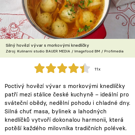
Škola vaření
Recepty z TV
Speciál: Cuketa
Silný hovězí vývar s morkovými knedlíčky
Těhotnej kuchař
Zdroj: Kulinarni studio BAUER MEDIA / Imagefood BM / Profimedia
Sledujte prima+
11x
Přihlášení
Poctivý hovězí vývar s morkovými knedlíčky
patří mezi stálice české kuchyně – ideální pro
sváteční obědy, nedělní pohodu i chladné dny.
Sledujte nás
Silná chuť masa, bylinek a lahodných
knedlíčků vytvoří dokonalou harmonii, která
potěší každého milovníka tradičních polévek.