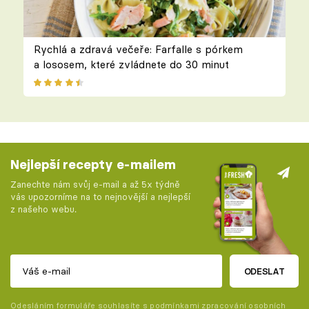
Rychlá a zdravá večeře: Farfalle s pórkem
a lososem, které zvládnete do 30 minut
Nejlepší recepty e-mailem
Zanechte nám svůj e-mail a až 5x týdně
vás upozorníme na to nejnovější a nejlepší
z našeho webu.
ODESLAT
Odesláním formuláře souhlasíte s
podmínkami zpracování osobních