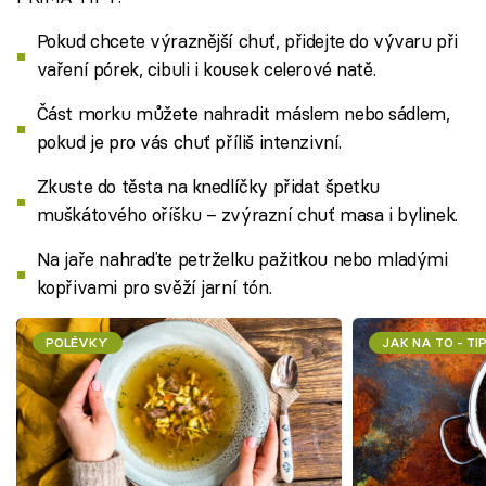
Pokud chcete výraznější chuť, přidejte do vývaru při
vaření pórek, cibuli i kousek celerové natě.
Část morku můžete nahradit máslem nebo sádlem,
pokud je pro vás chuť příliš intenzivní.
Zkuste do těsta na knedlíčky přidat špetku
muškátového oříšku – zvýrazní chuť masa i bylinek.
Na jaře nahraďte petrželku pažitkou nebo mladými
kopřivami pro svěží jarní tón.
POLÉVKY
JAK NA TO - TI