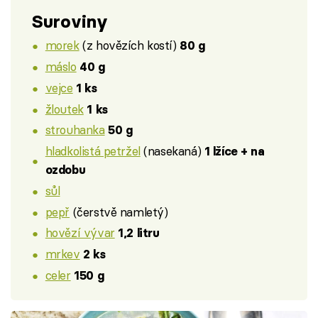
Suroviny
morek
(z hovězích kostí)
80 g
máslo
40 g
vejce
1 ks
žloutek
1 ks
strouhanka
50 g
hladkolistá petržel
(nasekaná)
1 lžíce + na
ozdobu
sůl
pepř
(čerstvě namletý)
hovězí vývar
1,2 litru
mrkev
2 ks
celer
150 g