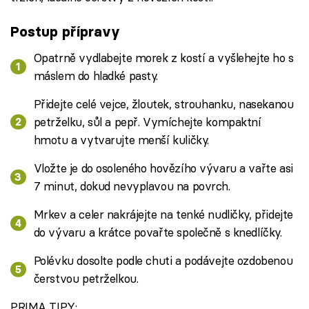
Postup přípravy
Opatrně vydlabejte morek z kostí a vyšlehejte ho s
máslem do hladké pasty.
Přidejte celé vejce, žloutek, strouhanku, nasekanou
petrželku, sůl a pepř. Vymíchejte kompaktní
hmotu a vytvarujte menší kuličky.
Vložte je do osoleného hovězího vývaru a vařte asi
7 minut, dokud nevyplavou na povrch.
Mrkev a celer nakrájejte na tenké nudličky, přidejte
do vývaru a krátce povařte společně s knedlíčky.
Polévku dosolte podle chuti a podávejte ozdobenou
čerstvou petrželkou.
PRIMA TIPY: