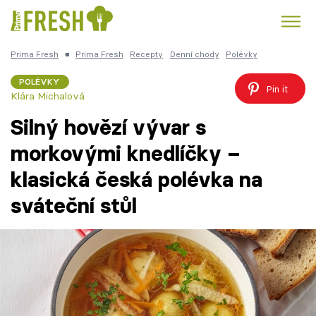
Prima Fresh
■
Prima Fresh
Recepty
Denní chody
Polévky
Kuře
Polévky k večeři
Rychlé večeře
Trendy:
POLÉVKY
Pin it
Klára Michalová
Česká kuchyně
Čokoláda
Silný hovězí vývar s
morkovými knedlíčky –
klasická česká polévka na
Témata
sváteční stůl
Recepty
Články
TV Program