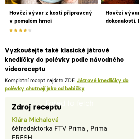
Hovězí vývar z kostí připravený
Hovězí vývar
v pomalém hrnci
dokonalosti. 
Vyzkoušejte také klasické játrové
knedlíčky do polévky podle návodného
videoreceptu
Kompletní recept najdete ZDE:
Játrové knedlíčky do
polévky chutnají jako od babičky
Failed to fetch
Zdroj receptu
Klára Michalová
šéfredaktorka FTV Prima , Prima
FRESH