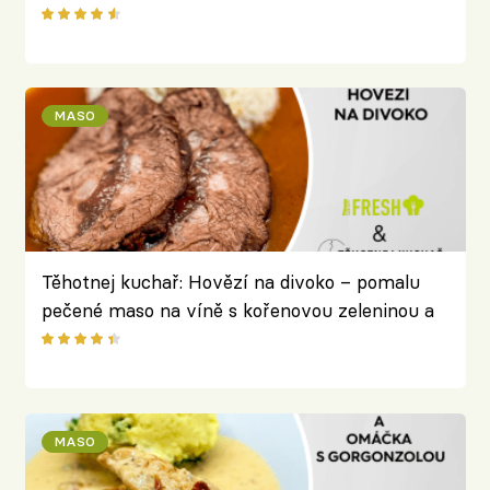
MASO
Těhotnej kuchař: Hovězí na divoko – pomalu
pečené maso na víně s kořenovou zeleninou a
divokým kořením
MASO