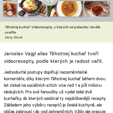
Škola vaření
Recepty z TV
Těhotnej kuchař: Videorecepty, u kterých se pobavíte i skvěle
Speciál: Cuketa
uvaříte
Zdroj: iStock
Těhotnej kuchař
Jaroslav Vajgl alias Těhotnej kuchař tvoří
Sledujte prima+
videorecepty, podle kterých je radost vařit.
Přihlášení
Jednoduché postupy doplňují nezaměnitelné
komentáře, díky kterým Těhotnej kuchař během dvou
let získal na sociálních sítích více než 1 a půl milionu
Sledujte nás
sledujících. Pro své fanoušky už vydal také dvě
kuchařky, do kterých sesbíral ty nejoblíbenější recepty.
Základem jeho výběru receptů je česká kuchyně, ale
občas zabrousí i do vod zahraničních. Vždy ale pracuje