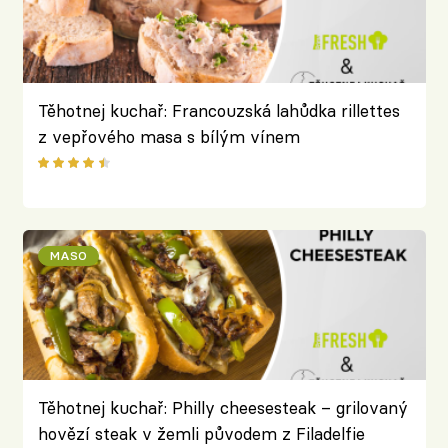
Těhotnej kuchař: Francouzská lahůdka rillettes
z vepřového masa s bílým vínem
MASO
Těhotnej kuchař: Philly cheesesteak – grilovaný
hovězí steak v žemli původem z Filadelfie