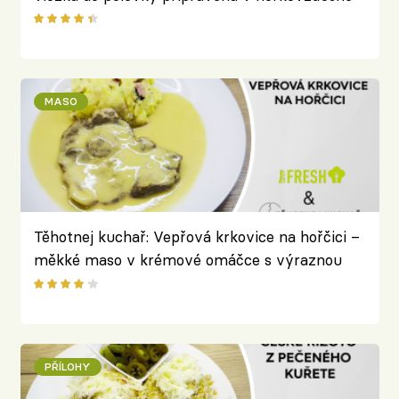
fritéze
MASO
Těhotnej kuchař: Vepřová krkovice na hořčici –
měkké maso v krémové omáčce s výraznou
chutí potěší celou rodinu
PŘÍLOHY