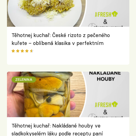
Těhotnej kuchař: České rizoto z pečeného
kuřete – oblíbená klasika v perfektním
provedení
ZELENINA
Těhotnej kuchař: Nakládané houby ve
sladkokyselém láku podle receptu paní