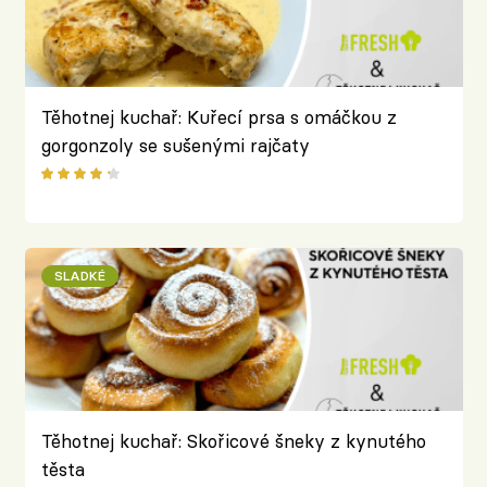
Těhotnej kuchař: Kuřecí prsa s omáčkou z
gorgonzoly se sušenými rajčaty
SLADKÉ
Těhotnej kuchař: Skořicové šneky z kynutého
těsta