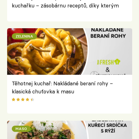
kuchařku – zásobárnu receptů, díky kterým
vás bude bavit stát u plotny
ZELENINA
Těhotnej kuchař: Nakládané beraní rohy –
klasická chuťovka k masu
MASO