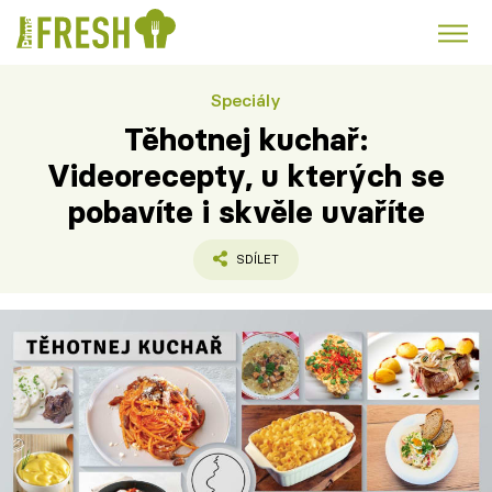
Speciály
Kuře
Polévky k večeři
Rychlé večeře
Trendy:
Těhotnej kuchař:
Česká kuchyně
Čokoláda
Videorecepty, u kterých se
pobavíte i skvěle uvaříte
SDÍLET
Témata
Recepty
Články
TV Program