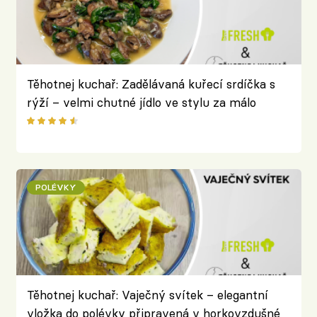
Těhotnej kuchař: Zadělávaná kuřecí srdíčka s
rýží – velmi chutné jídlo ve stylu za málo
peněz hodně muziky
POLÉVKY
Těhotnej kuchař: Vaječný svítek – elegantní
vložka do polévky připravená v horkovzdušné