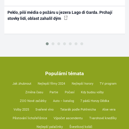
Peklo, píší média o požáru u jezera Lago di Garda. Prchají
stovky lidí, oblast zahalil dým
Populární témata
Jak zhubnout
Nejlepší filmy 2024
Nejlepší horory
TV program
Změna času
Partie
Počasí
Kdy budou volby
ZOO Nové začátky
Auto – katalog
7 pádů Honzy Dědka
Volby 2025
Svařené víno
Tatarák podle Pohlreicha
Aloe vera
Pěstování lichořeřišnice
Výpočet ascendentu
Tvarohové knedlíky
Nejlepší palačinky
Švestkový koláč