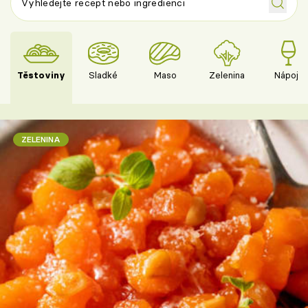
Těstoviny
Sladké
Maso
Zelenina
Nápoje
ZELENINA