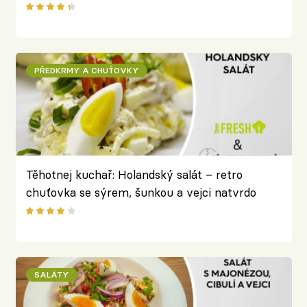
PŘEDKRMY A CHUŤOVKY
Těhotnej kuchař: Holandský salát – retro
chuťovka se sýrem, šunkou a vejci natvrdo
SALÁTY