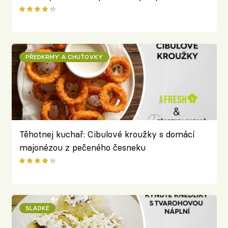
Columbové
PŘEDKRMY A CHUŤOVKY
Těhotnej kuchař: Cibulové kroužky s domácí
majonézou z pečeného česneku
SLADKÉ