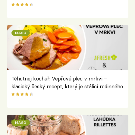
grilovačky
MASO
Těhotnej kuchař: Vepřová plec v mrkvi –
klasický český recept, který je stálicí rodinného
repertoáru
MASO