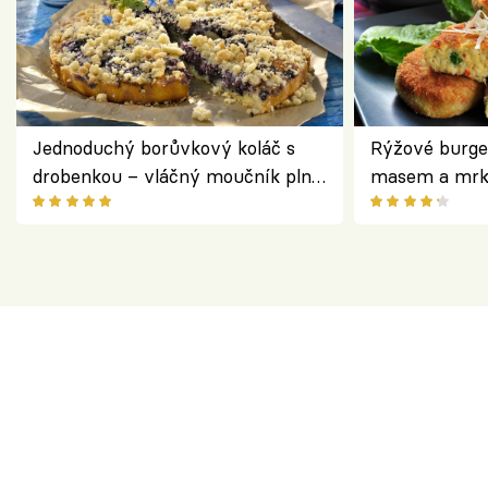
Jednoduchý borůvkový koláč s
Rýžové burge
drobenkou – vláčný moučník plný
masem a mrk
ovoce
salátem – leh