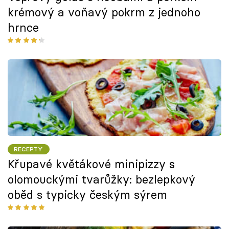
krémový a voňavý pokrm z jednoho
hrnce
RECEPTY
Křupavé květákové minipizzy s
olomouckými tvarůžky: bezlepkový
oběd s typicky českým sýrem