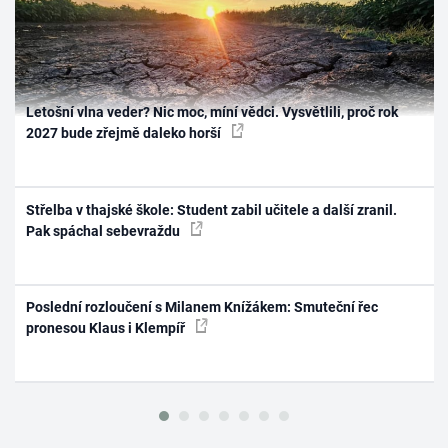
Letošní vlna veder? Nic moc, míní vědci. Vysvětlili, proč rok
2027 bude zřejmě daleko horší
Střelba v thajské škole: Student zabil učitele a další zranil.
Pak spáchal sebevraždu
Poslední rozloučení s Milanem Knížákem: Smuteční řec
pronesou Klaus i Klempíř