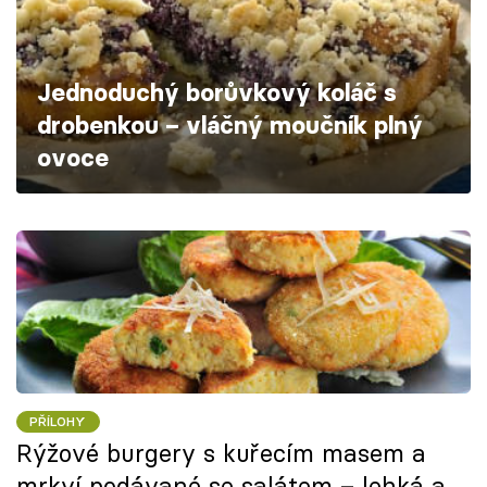
Škola vaření
Recepty z TV
Jednoduchý borůvkový koláč s
drobenkou – vláčný moučník plný
Speciál: Cuketa
ovoce
Těhotnej kuchař
Sledujte prima+
Přihlášení
Sledujte nás
PŘÍLOHY
Rýžové burgery s kuřecím masem a
mrkví podávané se salátem – lehká a