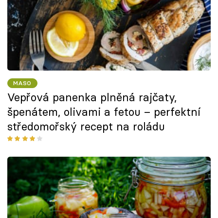
MASO
Vepřová panenka plněná rajčaty,
špenátem, olivami a fetou – perfektní
středomořský recept na roládu