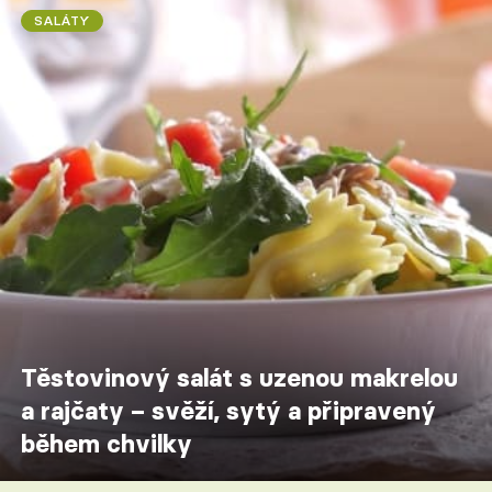
SALÁTY
Těstovinový salát s uzenou makrelou
a rajčaty – svěží, sytý a připravený
během chvilky