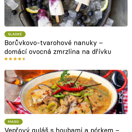
SLADKÉ
Borůvkovo-tvarohové nanuky –
domácí ovocná zmrzlina na dřívku
MASO
Vepřový guláš s houbami a pórkem –