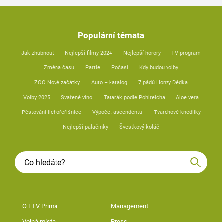
Populární témata
Jak zhubnout
Nejlepší filmy 2024
Nejlepší horory
TV program
Změna času
Partie
Počasí
Kdy budou volby
ZOO Nové začátky
Auto – katalog
7 pádů Honzy Dědka
Volby 2025
Svařené víno
Tatarák podle Pohlreicha
Aloe vera
Pěstování lichořeřišnice
Výpočet ascendentu
Tvarohové knedlíky
Nejlepší palačinky
Švestkový koláč
O FTV Prima
Management
Volná místa
Press