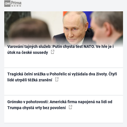
Varování tajných služeb: Putin chystá test NATO. Ve hře je i
útok na české sousedy
Tragická čelní srážka u Pohořelic si vyžádala dva životy. Čtyři
lidé utrpěli těžká zranění
Grónsko v pohotovosti: Americká firma napojená na lidi od
Trumpa chystá vrty bez povolení