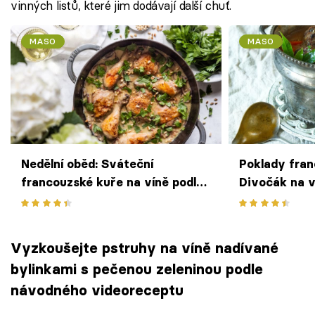
vinných listů, které jim dodávají další chuť.
MASO
MASO
Nedělní oběd: Sváteční
Poklady fra
francouzské kuře na víně podle
Divočák na v
Kitchenette
Vyzkoušejte pstruhy na víně nadívané
bylinkami s pečenou zeleninou podle
návodného videoreceptu