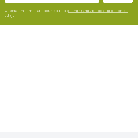
Odesláním formuláře souhlasíte s
podmínkami zpracování osobních
údajů