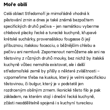
Failed to fetch
Moře obilí
Celá oblast Středomoří je mimořádně vhodná k
pěstování zrnin a dnes je také známá bezpočtem
specifických druhů pečiva – jen namátkou vyberme
chlebové placky řecké a turecké kuchyně, křupavé
krétské suchárky, provensálskou fougasse či její
příbuznou, italskou focacciu, o běžnějším chlebu a
pečivu ani nemluvě. Zapomenout nemůžeme ale ani na
těstoviny z různých druhů mouky, bez nichž by italská
kuchyně vůbec nemohla existovat, ale i další
středomořské země by přišly o některé zvláštnosti –
vzpomeňme třeba na kuskus, který je velmi specifickou
těstovinou, či bulgur, který je v podstatě jen
rozdrceným obilným zrnem. Ikonické těsto filo je pak
základem, na kterém stojí i dnešní řecká kuchyně,
zčásti neoddělitelně spojená i s kuchyní tureckou.