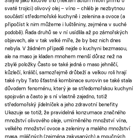
Stejně jako klíčové trio (někteří autoři mluví přímo o
svaté trojici) olivový olej – víno – chléb je nezbytnou
součástí středomořské kuchyně i zelenina a ovoce (a
připočíst k nim můžeme i luštěniny, zejména v suché
podobě). Řada druhů se v ní usídlila až po zámořských
objevech, ale v tak velké míře, že by bez nich dnes
nebyla. V žádném případě nejde o kuchyni bezmasou,
ale na maso je kladen mnohem menší důraz než na
zbylé položky. Často se také jedná o maso jehněčí,
kůzlečí, králičí, samozřejmě drůbeží a velkou roli hrají
také ryby. Tato šťastná kombinace surovin se také stala
důvodem fenoménu, který je se středomořskou kuchyní
spojován a často je s ní vlastně zajedno, totiž
středomořský jídelníček a jeho zdravotní benefity.
Ukazuje se totiž, že pravidelná konzumace značného
množství olivového oleje, umírněného množství vína,
velkého množství ovoce a zeleniny a malého množství
masa, mléčných (zejména zakysaných) a moučných