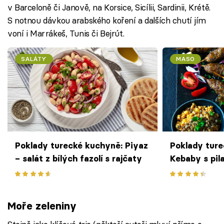
v Barceloně či Janově, na Korsice, Sicílii, Sardinii, Krétě.
S notnou dávkou arabského koření a dalších chutí jím
voní i Marrákeš, Tunis či Bejrút.
SALÁTY
MASO
Poklady turecké kuchyně: Piyaz
Poklady ture
– salát z bílých fazolí s rajčaty
Kebaby s pil
čočky
Moře zeleniny