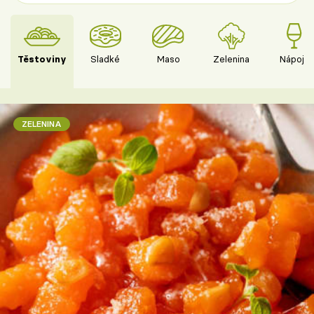
Těstoviny
Sladké
Maso
Zelenina
Nápoje
ZELENINA