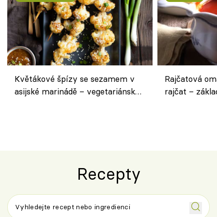
Květákové špízy se sezamem v
Rajčatová om
asijské marinádě – vegetariánská
rajčat – zákla
chuťovka z grilu
Recepty