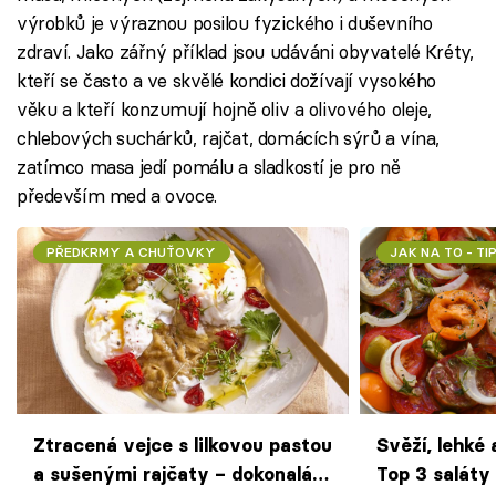
výrobků je výraznou posilou fyzického i duševního
zdraví. Jako zářný příklad jsou udáváni obyvatelé Kréty,
kteří se často a ve skvělé kondici dožívají vysokého
věku a kteří konzumují hojně oliv a olivového oleje,
chlebových suchárků, rajčat, domácích sýrů a vína,
zatímco masa jedí pomálu a sladkostí je pro ně
především med a ovoce.
PŘEDKRMY A CHUŤOVKY
JAK NA TO - TI
Ztracená vejce s lilkovou pastou
Svěží, lehké
a sušenými rajčaty – dokonalá
Top 3 saláty