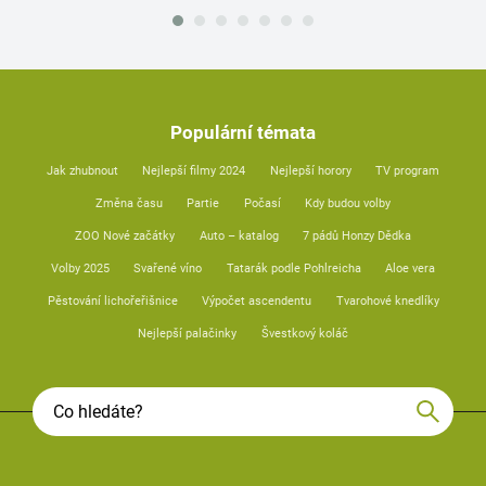
Populární témata
Jak zhubnout
Nejlepší filmy 2024
Nejlepší horory
TV program
Změna času
Partie
Počasí
Kdy budou volby
ZOO Nové začátky
Auto – katalog
7 pádů Honzy Dědka
Volby 2025
Svařené víno
Tatarák podle Pohlreicha
Aloe vera
Pěstování lichořeřišnice
Výpočet ascendentu
Tvarohové knedlíky
Nejlepší palačinky
Švestkový koláč