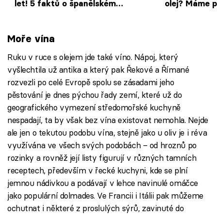
let! 5 faktů o španělském
olej? Máme p
olivovém oleji vás asi překvapí
Moře vína
Ruku v ruce s olejem jde také víno. Nápoj, který
vyšlechtila už antika a který pak Řekové a Římané
rozvezli po celé Evropě spolu se zásadami jeho
pěstování je dnes pýchou řady zemí, které už do
geografického vymezení středomořské kuchyně
nespadají, ta by však bez vína existovat nemohla. Nejde
ale jen o tekutou podobu vína, stejně jako u oliv je i réva
využívána ve všech svých podobách – od hroznů po
rozinky a rovněž její listy figurují v různých tamních
receptech, především v řecké kuchyni, kde se plní
jemnou nádivkou a podávají v lehce navinulé omáčce
jako populární dolmades. Ve Francii i Itálii pak můžeme
ochutnat i některé z proslulých sýrů, zavinuté do