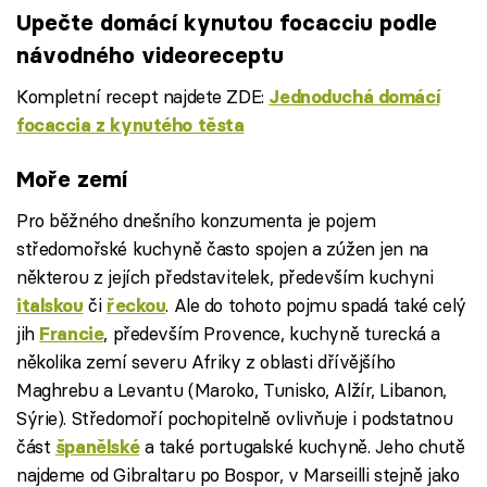
Upečte domácí kynutou focacciu podle
návodného videoreceptu
Kompletní recept najdete ZDE:
Jednoduchá domácí
focaccia z kynutého těsta
Failed to fetch
Moře zemí
Pro běžného dnešního konzumenta je pojem
středomořské kuchyně často spojen a zúžen jen na
některou z jejích představitelek, především kuchyni
či
. Ale do tohoto pojmu spadá také celý
italskou
řeckou
jih
, především Provence, kuchyně turecká a
Francie
několika zemí severu Afriky z oblasti dřívějšího
Maghrebu a Levantu (Maroko, Tunisko, Alžír, Libanon,
Sýrie). Středomoří pochopitelně ovlivňuje i podstatnou
část
a také portugalské kuchyně. Jeho chutě
španělské
najdeme od Gibraltaru po Bospor, v Marseilli stejně jako