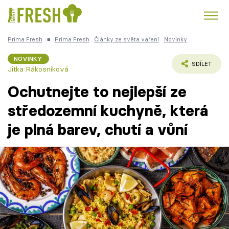
Prima Fresh
■
Prima Fresh
Články ze světa vaření
Novinky
Kuře
Polévky k večeři
Rychlé večeře
Trendy:
NOVINKY
SDÍLET
Jitka Rákosníková
Česká kuchyně
Čokoláda
Ochutnejte to nejlepší ze
středozemní kuchyně, která
je plná barev, chutí a vůní
Témata
Recepty
Články
TV Program