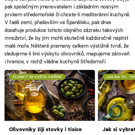
pak společným jmenovatelem i základním nosným
prvkem středomořské či chcete-li mediteránní kuchyně.
V řadě zemí, především ve Španělsku, pak dnes
dosahuje produkce tohoto olejného zázraku takových
množství, že by jím mohli skutečně každoročně naplnit
malé moře. Některé prameny celkem výstižně tvrdí, že
sledujeme-li linii výskytu olivovníků, mapujeme zároveň
i hranice, v nichž vládne kuchyně Středomoří.
ČLÁNKY ZE SVĚTA VAŘENÍ
JAK NA TO - TI
Olivovníky žijí stovky i tisíce
Jak si vybrat