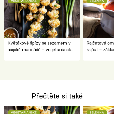
VEGETARIÁNSKÉ
ZELENINA
Květákové špízy se sezamem v
Rajčatová om
asijské marinádě – vegetariánská
rajčat – zákla
chuťovka z grilu
Přečtěte si také
VEGETARIÁNSKÉ
ZELENINA