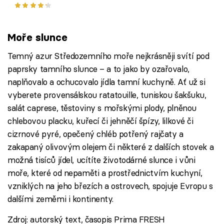
kombinace středomořských
které budete
chutí
Moře slunce
Temný azur Středozemního moře nejkrásněji svítí pod
paprsky tamního slunce – a to jako by ozařovalo,
naplňovalo a ochucovalo jídla tamní kuchyně. Ať už si
vyberete provensálskou ratatouille, tuniskou šakšuku,
salát caprese, těstoviny s mořskými plody, plněnou
chlebovou placku, kuřecí či jehněčí špízy, lilkové či
cizrnové pyré, opečený chléb potřený rajčaty a
zakapaný olivovým olejem či některé z dalších stovek a
možná tisíců jídel, ucítíte životodárné slunce i vůni
moře, které od nepaměti a prostřednictvím kuchyní,
vzniklých na jeho březích a ostrovech, spojuje Evropu s
dalšími zeměmi i kontinenty.
Zdroj: autorský text, časopis Prima FRESH