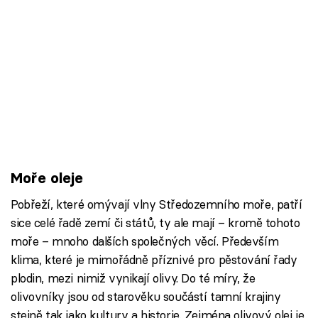
Moře oleje
Pobřeží, které omývají vlny Středozemního moře, patří
sice celé řadě zemí či států, ty ale mají – kromě tohoto
moře – mnoho dalších společných věcí. Především
klima, které je mimořádně příznivé pro pěstování řady
plodin, mezi nimiž vynikají olivy. Do té míry, že
olivovníky jsou od starověku součástí tamní krajiny
stejně tak jako kultury a historie. Zejména olivový olej je