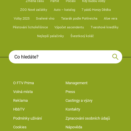
Změna času
Partie
Počasí
Kdy budou volby
ZOO Nové začátky
Auto – katalog
7 pádů Honzy Dědka
Volby 2025
Svařené víno
Tatarák podle Pohlreicha
Aloe vera
Pěstování lichořeřišnice
Výpočet ascendentu
Tvarohové knedlíky
Nejlepší palačinky
Švestkový koláč
O FTV Prima
Management
Volná místa
Press
Reklama
Castingy a výzvy
HbbTV
Kontakty
Podmínky užívání
Zpracování osobních údajů
Cookies
Nápověda