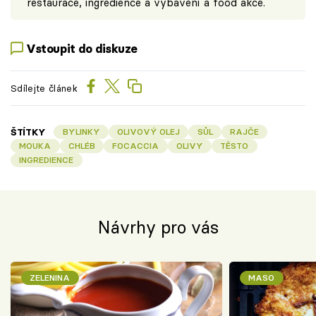
restaurace, ingredience a vybavení a food akce.
Vstoupit do diskuze
Sdílejte článek
ŠTÍTKY
BYLINKY
OLIVOVÝ OLEJ
SŮL
RAJČE
MOUKA
CHLÉB
FOCACCIA
OLIVY
TĚSTO
INGREDIENCE
Návrhy pro vás
ZELENINA
MASO