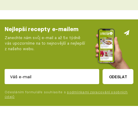
Nejlepší recepty e-mailem
Zanechte nám svůj e-mail a až 5x týdně
vás upozorníme na to nejnovější a nejlepší
z našeho webu.
ODESLAT
Odesláním formuláře souhlasíte s
podmínkami zpracování osobních
údajů