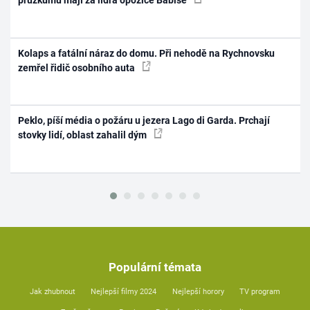
průzkumu mají za lídra opozice Babiše
Kolaps a fatální náraz do domu. Při nehodě na Rychnovsku
zemřel řidič osobního auta
Peklo, píší média o požáru u jezera Lago di Garda. Prchají
stovky lidí, oblast zahalil dým
Populární témata
Jak zhubnout
Nejlepší filmy 2024
Nejlepší horory
TV program