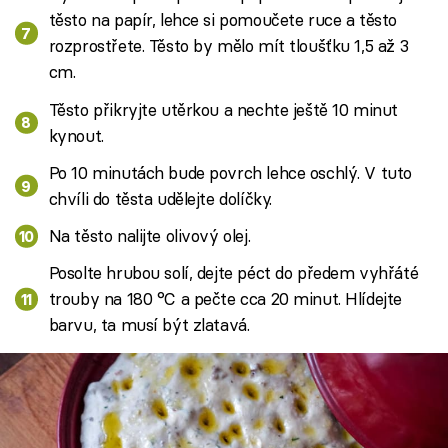
těsto na papír, lehce si pomoučete ruce a těsto
rozprostřete. Těsto by mělo mít tloušťku 1,5 až 3
cm.
Těsto přikryjte utěrkou a nechte ještě 10 minut
kynout.
Po 10 minutách bude povrch lehce oschlý. V tuto
chvíli do těsta udělejte dolíčky.
Na těsto nalijte olivový olej.
Posolte hrubou solí, dejte péct do předem vyhřáté
trouby na 180 °C a pečte cca 20 minut. Hlídejte
barvu, ta musí být zlatavá.