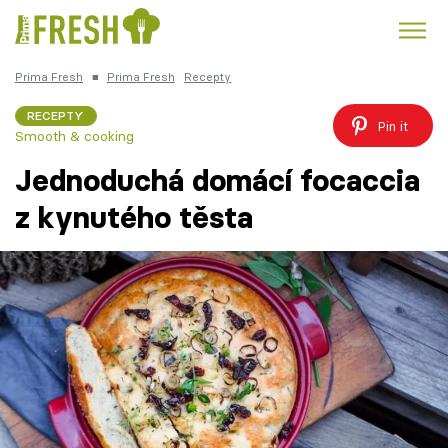
Prima Fresh
■
Prima Fresh
Recepty
Kuře
Polévky k večeři
Rychlé večeře
Trendy:
RECEPTY
Pin it
Smooth & cooking
Česká kuchyně
Čokoláda
Jednoduchá domácí focaccia
z kynutého těsta
Témata
Recepty
Články
TV Program