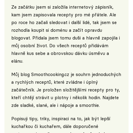
Ze začátku jsem si založila internetový zápisník,
kam jsem zapisovala recepty pro mé přátele. Ale
po roce ho začali sledovat i další lidé, tak jsem se
rozhodla koupit si doménu a začít opravdu
blogovat. Přidala jsem tomu duši a hlavně zapojila i
můj osobní život. Do všech receptů přidávám
hlavně kus sebe a obrovskou dávku úsměvu a
elánu.
Můj blog
Smoothcooking.cz
je souhrn jednoduchých
a rychlých receptů, které zvládne i úplný
začátečník. Je proložen složitějšími recepty pro ty,
kteří chtějí strávit u plotny i několik hodin. Najdete
zde sladké, slané, ale i nápoje a smoothie.
Popisuji tipy, triky, inspiraci na to, jak být lepší
kuchařkou či kuchařem, dále doporučené