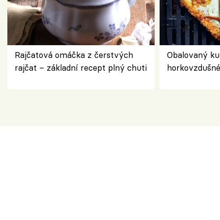
Rajčatová omáčka z čerstvých
Obalovaný kuř
rajčat – základní recept plný chuti
horkovzdušné 
novém pojetí
Olivera