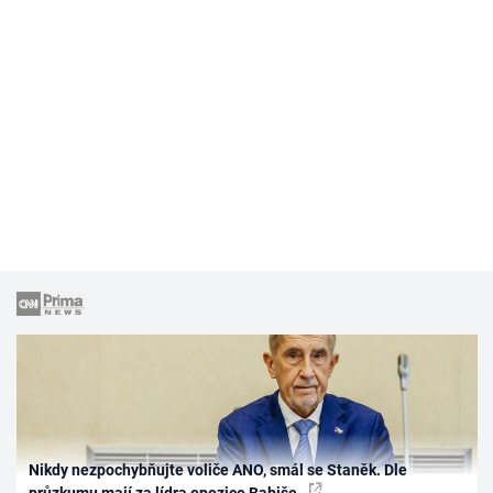
Nikdy nezpochybňujte voliče ANO, smál se Staněk. Dle