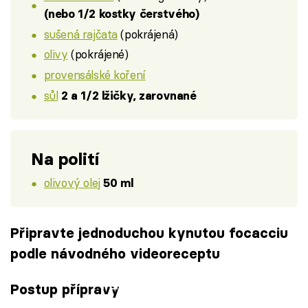
(nebo 1/2 kostky čerstvého)
sušená rajčata
(pokrájená)
olivy
(pokrájené)
provensálské koření
sůl
2 a 1/2 lžičky, zarovnané
Na polití
olivový olej
50 ml
Připravte jednoduchou kynutou focacciu
podle návodného videoreceptu
Failed to fetch
Postup přípravy