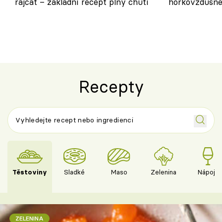
rajčat – základní recept plný chuti
horkovzdušné 
novém pojetí
Olivera
Recepty
Těstoviny
Sladké
Maso
Zelenina
Nápoje
ZELENINA