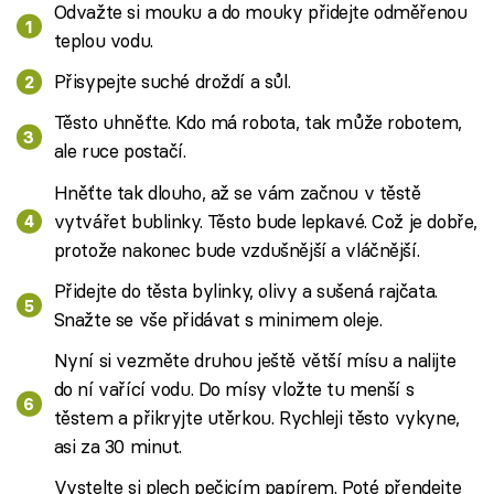
Odvažte si mouku a do mouky přidejte odměřenou
teplou vodu.
Přisypejte suché droždí a sůl.
Těsto uhněťte. Kdo má robota, tak může robotem,
ale ruce postačí.
Hněťte tak dlouho, až se vám začnou v těstě
vytvářet bublinky. Těsto bude lepkavé. Což je dobře,
protože nakonec bude vzdušnější a vláčnější.
Přidejte do těsta bylinky, olivy a sušená rajčata.
Snažte se vše přidávat s minimem oleje.
Nyní si vezměte druhou ještě větší mísu a nalijte
do ní vařící vodu. Do mísy vložte tu menší s
těstem a přikryjte utěrkou. Rychleji těsto vykyne,
asi za 30 minut.
Vystelte si plech pečicím papírem. Poté přendejte