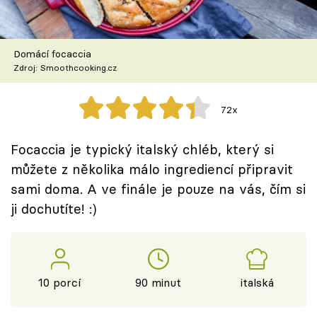
Škola vaření
Recepty z TV
Domácí focaccia
Zdroj: Smoothcooking.cz
Speciál: Cuketa
72x
Těhotnej kuchař
Focaccia je typický italský chléb, který si
Sledujte prima+
můžete z několika málo ingrediencí připravit
sami doma. A ve finále je pouze na vás, čím si
Přihlášení
ji dochutíte! :)
Sledujte nás
10 porcí
90 minut
italská