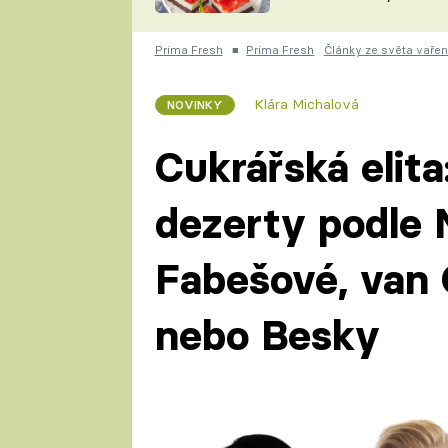
nepotřebujete troubu
ZDENĚK
ČESKO NA TALÍŘI
POHLREICH
Prima Fresh
■
Prima Fresh
Články ze světa vařen
KAROLÍNA,
JAROSLAV SAPÍK
DOMÁCÍ
Klára Michalová
NOVINKY
KUCHAŘKA
KAROLÍNA
KAMBERSKÁ
Cukrářská elita
dezerty podle 
Fabešové, van 
nebo Besky