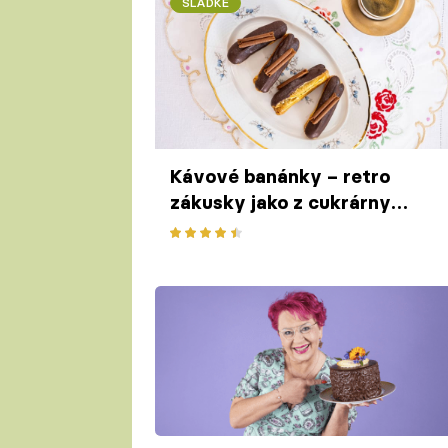
SLADKÉ
Kávové banánky – retro
zákusky jako z cukrárny
podle Mirky van Gils
Slavíkové