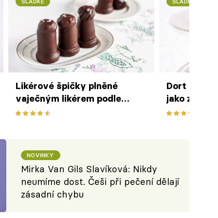
SLADKÉ
SLADKÉ
Likérové špičky plněné
Dort Jadran
vaječným likérem podle
jako z cukr
Mirky van Gils Slavíkové
van Gils Sl
NOVINKY
Mirka Van Gils Slavíková: Nikdy
neumíme dost. Češi při pečení dělají
zásadní chybu