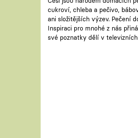
Češi jsou národem domácích p
cukroví, chleba a pečivo, bábo
ani složitějších výzev. Pečení 
Inspiraci pro mnohé z nás přiná
své poznatky dělí v televizníc