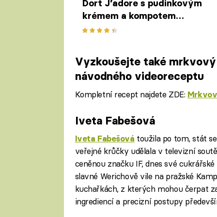
Dort J’adore s pudinkovým
krémem a kompotem
z lesního ovoce podle Josefa
Maršálka
Vyzkoušejte také mrkvový d
návodného videoreceptu
Kompletní recept najdete ZDE:
Mrkvový
Iveta Fabešová
Fa
toužila po tom, stát se
Iveta Fabešová
veřejné krůčky udělala v televizní sout
ceněnou značku IF, dnes své cukrářské
slavné Werichově vile na pražské Kampě
kuchařkách, z kterých mohou čerpat začí
ingrediencí a precizní postupy předevš