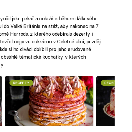
yučil jako pekař a cukrář a během dálkového
l do Velké Británie na stáž, aby nakonec na 7
mě Harrods, z kterého odebírala dezerty i
evřel nejprve cukrárnu v Celetné ulici, později
 kde si ho diváci oblíbili pro jeho erudované
 obsáhlé tématické kuchařky, v kterých
y.
RECEPTY
RECEPTY