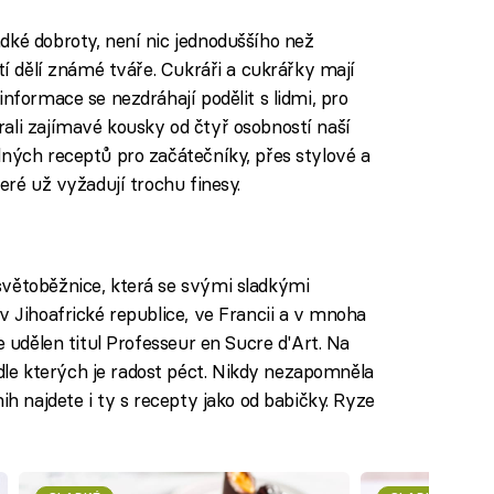
dké dobroty, není nic jednoduššího než
tí dělí známé tváře. Cukráři a cukrářky mají
nformace se nezdráhají podělit s lidmi, pro
ali zajímavé kousky od čtyř osobností naší
dných receptů pro začátečníky, přes stylové a
eré už vyžadují trochu finesy.
světoběžnice, která se svými sladkými
v Jihoafrické republice, ve Francii a v mnoha
e udělen titul Professeur en Sucre d'Art. Na
e kterých je radost péct. Nikdy nezapomněla
ih najdete i ty s recepty jako od babičky. Ryze