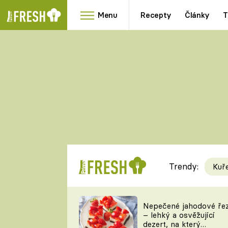
Menu
Recepty
Články
T
Oblíbené
Přílohy
recepty
HRANOLKY
HOUBY
KNEDLÍKY
DÝNĚ
KAŠE
RYCHLOVKY
Trendy:
Kuř
Populární
Videorecept
Nepečené jahodové ře
– lehký a osvěžující
kuchaři
dezert, na který
TEĎ VAŘÍ ŠÉF!