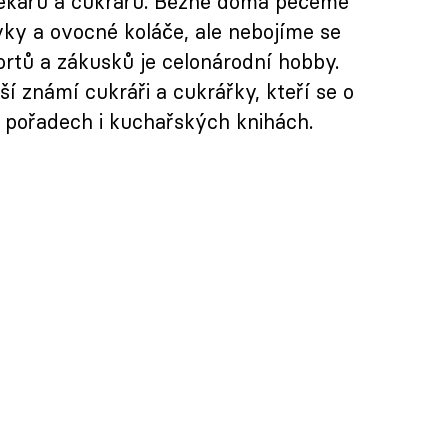
ekařů a cukrářů. Běžně doma pečeme
vky a ovocné koláče, ale nebojíme se
dortů a zákusků je celonárodní hobby.
ší známí cukráři a cukrářky, kteří se o
h pořadech i kuchařských knihách.