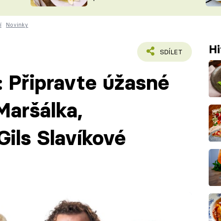
ŠÉFREDAK
VYCHYTÁVKY
í
Novinky
SOUTĚŽ FR
NA NÁKUPECH
ČASOPIS
Hi
SDÍLET
: Připravte úžasné
Maršálka,
Gils Slavíkové