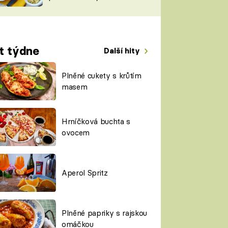
TORKY
ESH
t týdne
Další hity
Plněné cukety s krůtím
masem
Hrníčková buchta s
ovocem
Aperol Spritz
Plněné papriky s rajskou
omáčkou