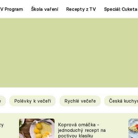
V Program
Škola vaření
Recepty z TV
Speciál: Cuketa
Polévky
Saláty
ČESKÁ KLASIKA
TĚSTOVIN
SILNÉ VÝVARY
SLADKÉ
KRÉMOVÉ
BEZMASÁ J
e
Polévky k večeři
Rychlé večeře
Česká kuchy
y
Tipy a triky
Novink
zy
Koprová omáčka -
jednoduchý recept na
poctivou klasiku
KAM ZA JÍDLEM
BLOG