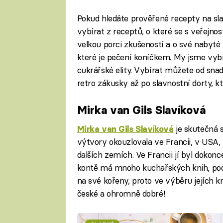
Pokud hledáte prověřené recepty na sla
vybírat z receptů, o které se s veřejnos
velkou porci zkušeností a o své nabyté i
které je pečení koníčkem. My jsme vybr
cukrářské elity. Vybírat můžete od sna
retro zákusky až po slavnostní dorty, kt
Mirka van Gils Slavíková
je skutečná 
Mirka van Gils Slavíková
výtvory okouzlovala ve Francii, v USA, 
dalších zemích. Ve Francii jí byl dokonc
kontě má mnoho kuchařských knih, podl
na své kořeny, proto ve výběru jejích kn
české a ohromně dobré!