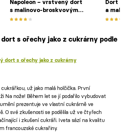
Napoleon – vrstvený dort
Dort Ange s
s malinovo-broskvovým
a malinovou
krémem podle Josefa
Josefa Mar
Maršálka
ort s ořechy jako z cukrárny podle
 dort s ořechy jako z cukrárny
iled to fetch
 cukrářkou, už jako malá holčička. První
ěži Na nože! Během let se jí podařilo vybudovat
 umění prezentuje ve vlastní cukrárně ve
. O své zkušenosti se podělila už ve čtyřech
nající i zkušení cukráři. Iveta sází na kvalitu
ím francouzské cukrařiny.