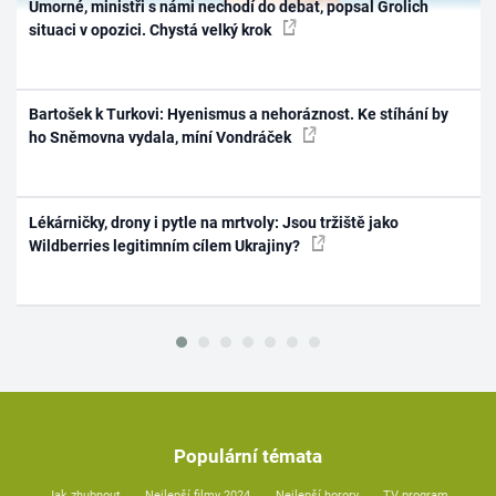
Úmorné, ministři s námi nechodí do debat, popsal Grolich
situaci v opozici. Chystá velký krok
Bartošek k Turkovi: Hyenismus a nehoráznost. Ke stíhání by
ho Sněmovna vydala, míní Vondráček
Lékárničky, drony i pytle na mrtvoly: Jsou tržiště jako
Wildberries legitimním cílem Ukrajiny?
Populární témata
Jak zhubnout
Nejlepší filmy 2024
Nejlepší horory
TV program