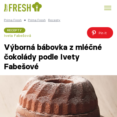
Prima Fresh
■
Prima Fresh
Recepty
Kuře
Polévky k večeři
Rychlé večeře
Trendy:
RECEPTY
Pin it
Iveta Fabešová
Česká kuchyně
Čokoláda
Výborná bábovka z mléčné
čokolády podle Ivety
Fabešové
Témata
Recepty
Články
TV Program