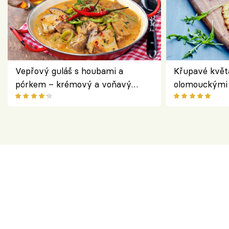
Vepřový guláš s houbami a
Křupavé květ
pórkem – krémový a voňavý
olomouckými 
pokrm z jednoho hrnce
bezlepkový o
českým sýre