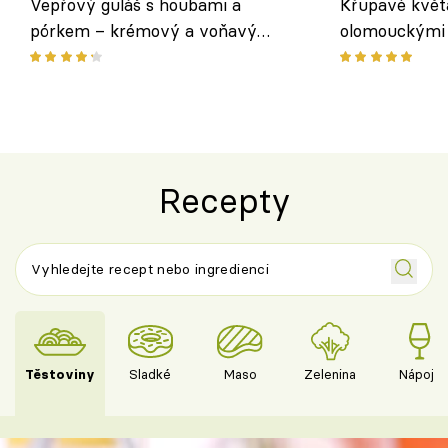
Vepřový guláš s houbami a
Křupavé květ
pórkem – krémový a voňavý
olomouckými 
pokrm z jednoho hrnce
bezlepkový o
českým sýre
Recepty
Těstoviny
Sladké
Maso
Zelenina
Nápoje