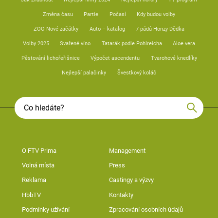
Změna času
Partie
Počasí
Kdy budou volby
ZOO Nové začátky
Auto – katalog
7 pádů Honzy Dědka
Volby 2025
Svařené víno
Tatarák podle Pohlreicha
Aloe vera
Pěstování lichořeřišnice
Výpočet ascendentu
Tvarohové knedlíky
Nejlepší palačinky
Švestkový koláč
O FTV Prima
Management
Volná místa
Press
Reklama
Castingy a výzvy
HbbTV
Kontakty
Podmínky užívání
Zpracování osobních údajů