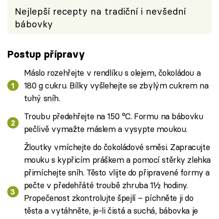
Nejlepší recepty na tradiční i nevšední
bábovky
Postup přípravy
Máslo rozehřejte v rendlíku s olejem, čokoládou a
180 g cukru. Bílky vyšlehejte se zbylým cukrem na
tuhý sníh.
Troubu předehřejte na 150 °C. Formu na bábovku
pečlivě vymažte máslem a vysypte moukou.
Žloutky vmíchejte do čokoládové směsi. Zapracujte
mouku s kypřicím práškem a pomocí stěrky zlehka
přimíchejte sníh. Těsto vlijte do připravené formy a
pečte v předehřáté troubě zhruba 1½ hodiny.
Propečenost zkontrolujte špejlí – píchněte ji do
těsta a vytáhněte, je-li čistá a suchá, bábovka je