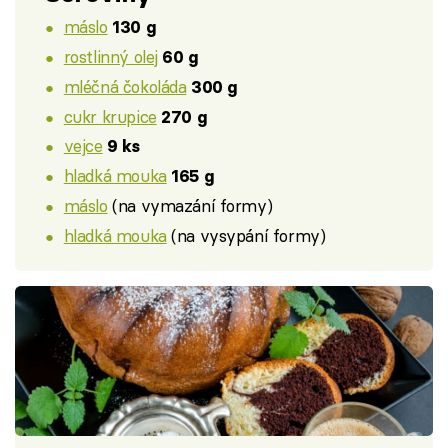
máslo
130 g
rostlinný olej
60 g
mléčná čokoláda
300 g
cukr krupice
270 g
vejce
9 ks
hladká mouka
165 g
máslo
(na vymazání formy)
hladká mouka
(na vysypání formy)