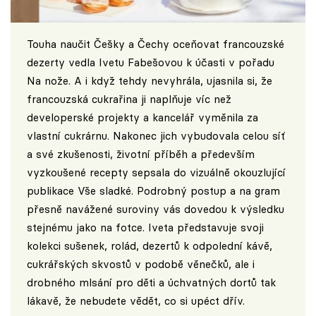
Touha naučit Češky a Čechy oceňovat francouzské
dezerty vedla Ivetu Fabešovou k účasti v pořadu
Na nože. A i když tehdy nevyhrála, ujasnila si, že
francouzská cukrařina ji naplňuje víc než
developerské projekty a kancelář vyměnila za
vlastní cukrárnu. Nakonec jich vybudovala celou síť
a své zkušenosti, životní příběh a především
vyzkoušené recepty sepsala do vizuálně okouzlující
publikace Vše sladké. Podrobný postup a na gram
přesně navážené suroviny vás dovedou k výsledku
stejnému jako na fotce. Iveta představuje svoji
kolekci sušenek, rolád, dezertů k odpolední kávě,
cukrářských skvostů v podobě věnečků, ale i
drobného mlsání pro děti a úchvatných dortů tak
lákavě, že nebudete vědět, co si upéct dřív.