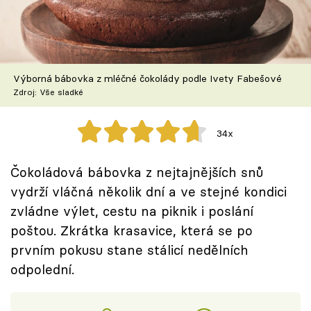
Škola vaření
Recepty z TV
Výborná bábovka z mléčné čokolády podle Ivety Fabešové
Speciál: Cuketa
Zdroj: Vše sladké
Těhotnej kuchař
34x
Sledujte prima+
Čokoládová bábovka z nejtajnějších snů
vydrží vláčná několik dní a ve stejné kondici
Přihlášení
zvládne výlet, cestu na piknik i poslání
poštou. Zkrátka krasavice, která se po
Sledujte nás
prvním pokusu stane stálicí nedělních
odpolední.