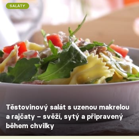
SALÁTY
Těstovinový salát s uzenou makrelou
a rajčaty – svěží, sytý a připravený
během chvilky