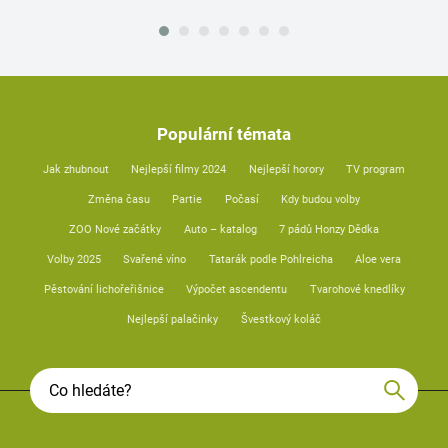
Populární témata
Jak zhubnout
Nejlepší filmy 2024
Nejlepší horory
TV program
Změna času
Partie
Počasí
Kdy budou volby
ZOO Nové začátky
Auto – katalog
7 pádů Honzy Dědka
Volby 2025
Svařené víno
Tatarák podle Pohlreicha
Aloe vera
Pěstování lichořeřišnice
Výpočet ascendentu
Tvarohové knedlíky
Nejlepší palačinky
Švestkový koláč