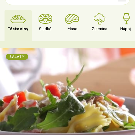
Těstoviny
Sladké
Maso
Zelenina
Nápoje
SALÁTY