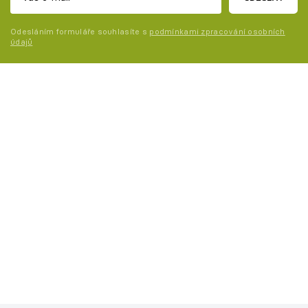
Odesláním formuláře souhlasíte s
podmínkami zpracování osobních
údajů