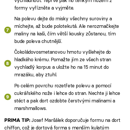
vychladnout. Teprve pak ho tenkým nožem z
formy vyřízněte a vyjměte.
Na polevu dejte do misky všechny suroviny a
míchejte, až bude polotekutá. Ale nerozmačkejte
maliny na kaši, čím větší kousky zůstanou, tím
bude poleva chutnější.
Čokoládovosmetanovou hmotu vyšlehejte do
hladkého krému. Pomažte jím ze všech stran
vychladlý korpus a uložte ho na 15 minut do
mrazáku, aby ztuhl.
Po celém povrchu rozetřete polevu a pomocí
cukrářského nože i lehce do stran. Nechte ji lehce
stéct a pak dort ozdobte čerstvými malinami a
marshmallows.
Josef Maršálek doporučuje formu na dort
PRIMA TIP:
chiffon, což je dortová forma s menším kulatým