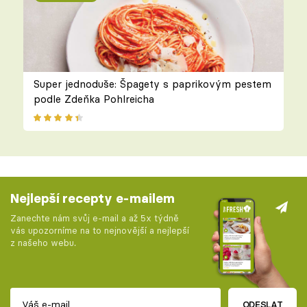
Super jednoduše: Špagety s paprikovým pestem
podle Zdeňka Pohlreicha
Nejlepší recepty e-mailem
Zanechte nám svůj e-mail a až 5x týdně
vás upozorníme na to nejnovější a nejlepší
z našeho webu.
ODESLAT