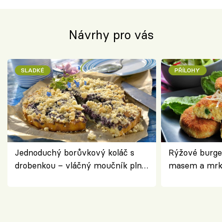
Návrhy pro vás
SLADKÉ
PŘÍLOHY
Jednoduchý borůvkový koláč s
Rýžové burge
drobenkou – vláčný moučník plný
masem a mrk
ovoce
salátem – leh