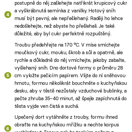
postupně do něj zašlehejte natřikrát krupicový cukr
a vyškrábnutá semínka z vanilky. Hotový sníh
musí být pevný, ale nepřešlehaný. Raději ho lehce
nedošlehejte, než abyste ho přešlehali. Je také
důležité, aby byl cukr perfektně rozpuštěný.
Troubu předehřejte na 170 °C. V míse smíchejte
moučkový cukr, mouku, škrob a sůl a opatrně, ale
rychle a důkladně do něj vmíchejte, jakoby zabalte,
vyšlehaný sníh. Dno dortové formy o průměru 28
cm vyložte pečicím papírem. Vlijte do ní sněhovou
hmotu, formou několikrát bouchněte o kuchyňskou
desku, aby v těstě nezůstaly vzduchové bublinky, a
pečte zhruba 35–40 minut, až špejle zapíchnutá do
těsta vyjde ven čistá a suchá.
Upečený dort vytáhněte z trouby, formu ihned
obraťte na kuchyňskou mřížku a nechte korpus