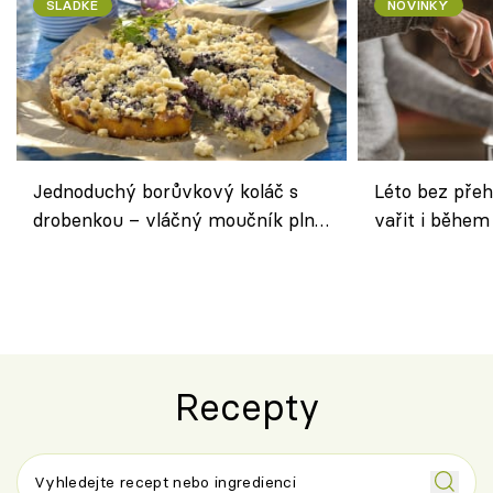
SLADKÉ
NOVINKY
Jednoduchý borůvkový koláč s
Léto bez přeh
drobenkou – vláčný moučník plný
vařit i během
ovoce
Recepty