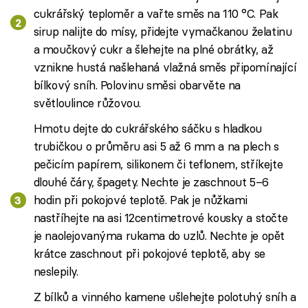
cukrářský teploměr a vařte směs na 110 °C. Pak
sirup nalijte do mísy, přidejte vymačkanou želatinu
a moučkový cukr a šlehejte na plné obrátky, až
vznikne hustá našlehaná vlažná směs připomínající
bílkový sníh. Polovinu směsi obarvěte na
světloulince růžovou.
Hmotu dejte do cukrářského sáčku s hladkou
trubičkou o průměru asi 5 až 6 mm a na plech s
pečicím papírem, silikonem či teflonem, stříkejte
dlouhé čáry, špagety. Nechte je zaschnout 5–6
hodin při pokojové teplotě. Pak je nůžkami
nastříhejte na asi 12centimetrové kousky a stočte
je naolejovanýma rukama do uzlů. Nechte je opět
krátce zaschnout při pokojové teplotě, aby se
neslepily.
Z bílků a vinného kamene ušlehejte polotuhý sníh a