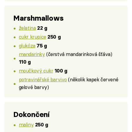
Marshmallows
želatina
22 g
cukr krupice
250 g
glukóza
75 g
mandarinky
(čerstvá mandarinková šťáva)
110 g
moučkový cukr
100 g
potravinářské barvivo
(několik kapek červené
gelové barvy)
Dokončení
maliny
250 g