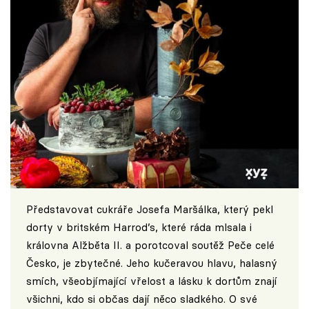
Představovat cukráře Josefa Maršálka, který pekl
dorty v britském Harrod’s, které ráda mlsala i
královna Alžběta II. a porotcoval soutěž Peče celé
Česko, je zbytečné. Jeho kučeravou hlavu, halasný
smích, všeobjímající vřelost a lásku k dortům znají
všichni, kdo si občas dají něco sladkého. O své