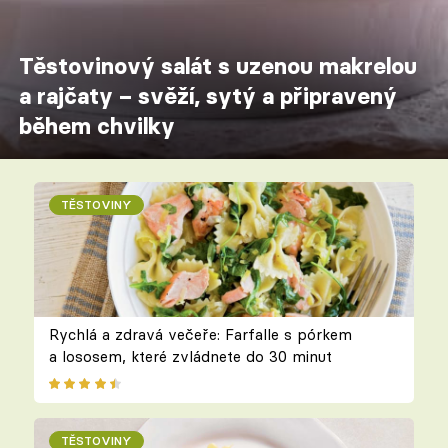
Těstovinový salát s uzenou makrelou
a rajčaty – svěží, sytý a připravený
během chvilky
TĚSTOVINY
Rychlá a zdravá večeře: Farfalle s pórkem
a lososem, které zvládnete do 30 minut
TĚSTOVINY