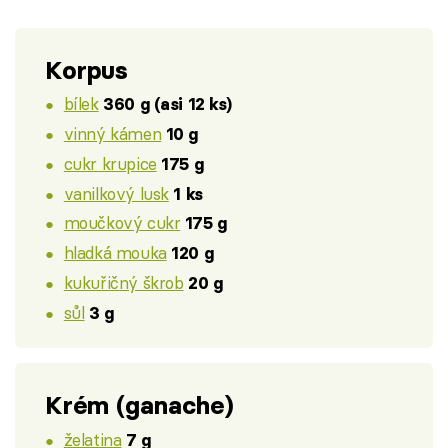
Korpus
bílek
360 g (asi 12 ks)
vinný kámen
10 g
cukr krupice
175 g
vanilkový lusk
1 ks
moučkový cukr
175 g
hladká mouka
120 g
kukuřičný škrob
20 g
sůl
3 g
Krém (ganache)
želatina
7 g