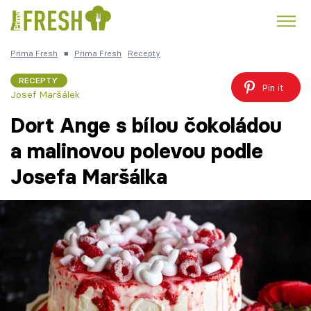
Prima Fresh
■
Prima Fresh
Recepty
Kuře
Polévky k večeři
Rychlé večeře
Trendy:
RECEPTY
Pin it
Josef Maršálek
Česká kuchyně
Čokoláda
Dort Ange s bílou čokoládou
a malinovou polevou podle
Josefa Maršálka
Témata
Recepty
Články
TV Program