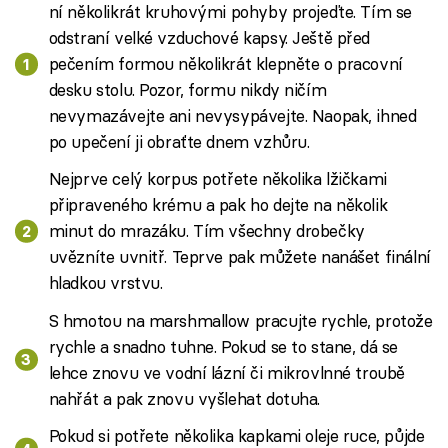
ní několikrát kruhovými pohyby projeďte. Tím se
odstraní velké vzduchové kapsy. Ještě před
pečením formou několikrát klepněte o pracovní
desku stolu. Pozor, formu nikdy ničím
nevymazávejte ani nevysypávejte. Naopak, ihned
po upečení ji obraťte dnem vzhůru.
Nejprve celý korpus potřete několika lžičkami
připraveného krému a pak ho dejte na několik
minut do mrazáku. Tím všechny drobečky
uvězníte uvnitř. Teprve pak můžete nanášet finální
hladkou vrstvu.
S hmotou na marshmallow pracujte rychle, protože
rychle a snadno tuhne. Pokud se to stane, dá se
lehce znovu ve vodní lázní či mikrovlnné troubě
nahřát a pak znovu vyšlehat dotuha.
Pokud si potřete několika kapkami oleje ruce, půjde