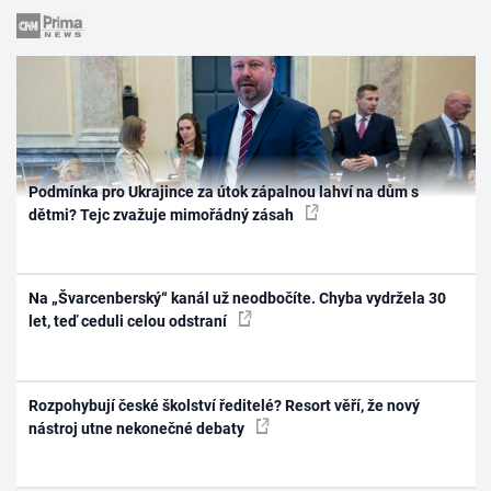
Podmínka pro Ukrajince za útok zápalnou lahví na dům s
dětmi? Tejc zvažuje mimořádný zásah
Na „Švarcenberský“ kanál už neodbočíte. Chyba vydržela 30
let, teď ceduli celou odstraní
Rozpohybují české školství ředitelé? Resort věří, že nový
nástroj utne nekonečné debaty