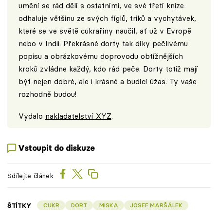
umění se rád dělí s ostatními, ve své třetí knize
odhaluje většinu ze svých fíglů, triků a vychytávek,
které se ve světě cukrařiny naučil, ať už v Evropě
nebo v Indii. Překrásné dorty tak díky pečlivému
popisu a obrázkovému doprovodu obtížnějších
kroků zvládne každý, kdo rád peče. Dorty totiž mají
být nejen dobré, ale i krásné a budící úžas. Ty vaše
rozhodně budou!
Vydalo
nakladatelství XYZ
.
Vstoupit do diskuze
Sdílejte článek
ŠTÍTKY
CUKR
DORT
MISKA
JOSEF MARŠÁLEK