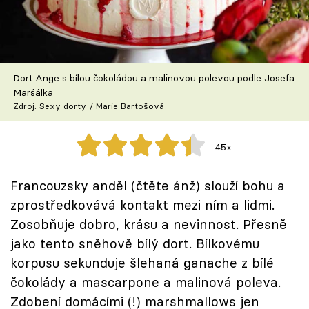
Škola vaření
Recepty z TV
Dort Ange s bílou čokoládou a malinovou polevou podle Josefa
Speciál: Cuketa
Maršálka
Zdroj: Sexy dorty / Marie Bartošová
Těhotnej kuchař
45x
Sledujte prima+
Francouzsky anděl (čtěte ánž) slouží bohu a
Přihlášení
zprostředkovává kontakt mezi ním a lidmi.
Zosobňuje dobro, krásu a nevinnost. Přesně
jako tento sněhově bílý dort. Bílkovému
Sledujte nás
korpusu sekunduje šlehaná ganache z bílé
čokolády a mascarpone a malinová poleva.
Zdobení domácími (!) marshmallows jen