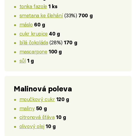
tonka fazole
1 ks
smetana ke šlehání
(33%)
700 g
máslo
60 g
cukr krupice
40 g
bílá čokoláda
(28%)
170 g
mascarpone
100 g
sůl
1 g
Malinová poleva
moučkový cukr
120 g
maliny
50 g
citronová šťáva
10 g
olivový olej
10 g