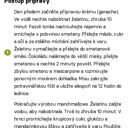
Postup přípravy
Den předem začněte přípravou krému (ganache).
Ve vodě nechte nabobtnat želatinu, zhruba 10
minut. Fazoli tonka nastrouhejte najemno a
smíchejte s polovinou smetany. Přidejte máslo, cukr
a sůl a za stálého míchání zahřívejte k varu.
Želatinu vymačkejte a přidejte do smetanové
směsi. Čokoládu nalámejte do větší misky, přelijte
smetanou a nechte 2 minuty povolit. Přidejte
zbylou smetanu a mascarpone a rozmixujte
ponorným mixérem dohladka. Mísu zakryjte
potravinářskou fólií a uložte alespoň na 12 hodin do
lednice.
Pokračujte výrobou marshmallows. Želatinu zalijte
vodou, aby nabobtnala. Trvá to zhruba 10 minut. V
hrnci promíchejte krupicový cukr, glukózu a
mandarinkovou šťávu a zahřívejte k varu. Použijte