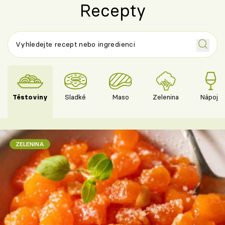
Recepty
Těstoviny
Sladké
Maso
Zelenina
Nápoje
ZELENINA