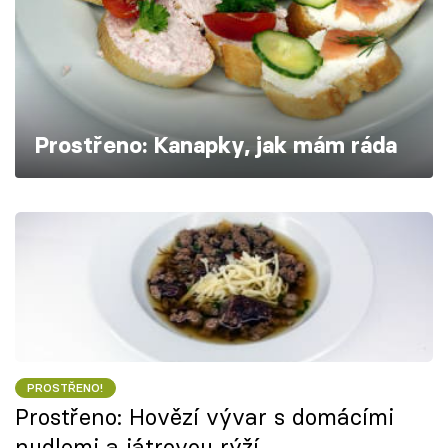
Škola vaření
Recepty z TV
Speciál: Cuketa
Prostřeno: Kanapky, jak mám ráda
Těhotnej kuchař
Sledujte prima+
Přihlášení
Sledujte nás
PROSTŘENO!
Prostřeno: Hovězí vývar s domácími
nudlemi a játrovou rýží