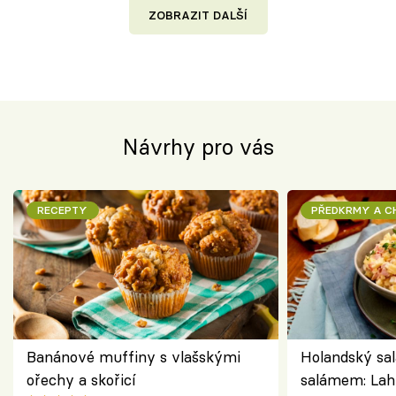
ZOBRAZIT DALŠÍ
Návrhy pro vás
RECEPTY
PŘEDKRMY A 
Banánové muffiny s vlašskými
Holandský sal
ořechy a skořicí
salámem: Lah