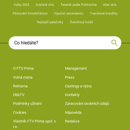
Volby 2025
Svařené víno
Tatarák podle Pohlreicha
Aloe vera
Pěstování lichořeřišnice
Výpočet ascendentu
Tvarohové knedlíky
Nejlepší palačinky
Švestkový koláč
O FTV Prima
Management
Volná místa
Press
Reklama
Castingy a výzvy
HbbTV
Kontakty
Podmínky užívání
Zpracování osobních údajů
Cookies
Nápověda
Vlastník FTV Prima spol. s
Redakce
r.o.