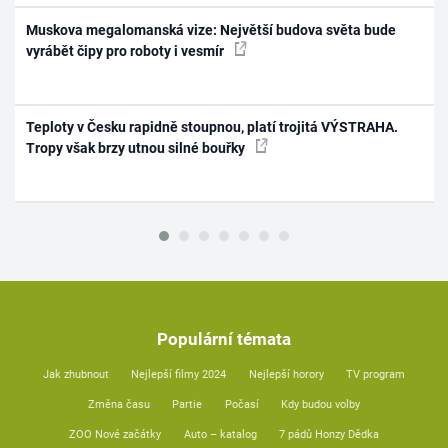
Muskova megalomanská vize: Největší budova světa bude
vyrábět čipy pro roboty i vesmír
Teploty v Česku rapidně stoupnou, platí trojitá VÝSTRAHA.
Tropy však brzy utnou silné bouřky
Populární témata
Jak zhubnout
Nejlepší filmy 2024
Nejlepší horory
TV program
Změna času
Partie
Počasí
Kdy budou volby
ZOO Nové začátky
Auto – katalog
7 pádů Honzy Dědka