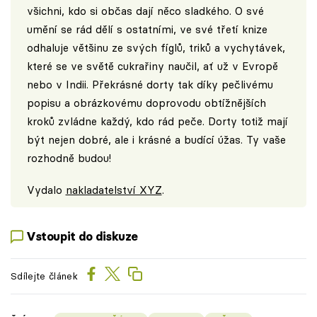
všichni, kdo si občas dají něco sladkého. O své
umění se rád dělí s ostatními, ve své třetí knize
odhaluje většinu ze svých fíglů, triků a vychytávek,
které se ve světě cukrařiny naučil, ať už v Evropě
nebo v Indii. Překrásné dorty tak díky pečlivému
popisu a obrázkovému doprovodu obtížnějších
kroků zvládne každý, kdo rád peče. Dorty totiž mají
být nejen dobré, ale i krásné a budící úžas. Ty vaše
rozhodně budou!
Vydalo
nakladatelství XYZ
.
Vstoupit do diskuze
Sdílejte článek