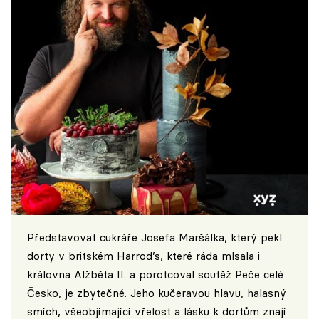
Představovat cukráře Josefa Maršálka, který pekl
dorty v britském Harrod’s, které ráda mlsala i
královna Alžběta II. a porotcoval soutěž Peče celé
Česko, je zbytečné. Jeho kučeravou hlavu, halasný
smích, všeobjímající vřelost a lásku k dortům znají