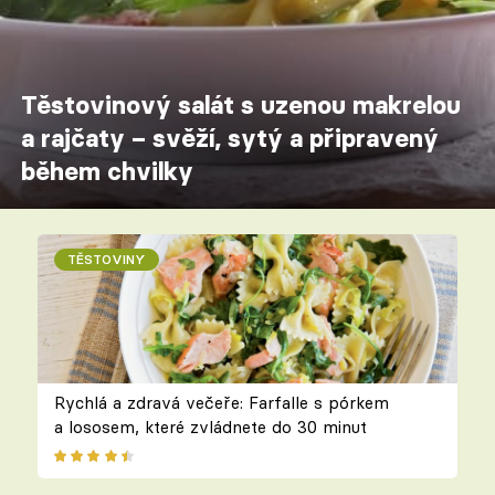
Těstovinový salát s uzenou makrelou
a rajčaty – svěží, sytý a připravený
během chvilky
TĚSTOVINY
Rychlá a zdravá večeře: Farfalle s pórkem
a lososem, které zvládnete do 30 minut