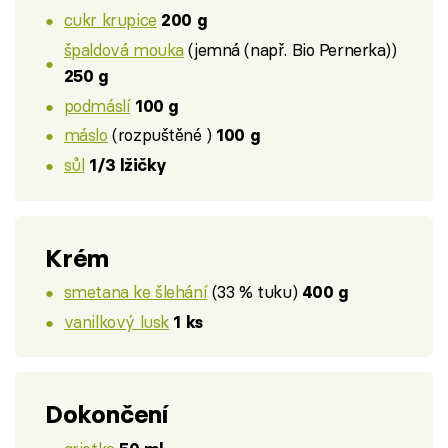
cukr krupice
200 g
špaldová mouka
(jemná (např. Bio Pernerka))
250 g
podmáslí
100 g
máslo
(rozpuštěné )
100 g
sůl
1/3 lžičky
Krém
smetana ke šlehání
(33 % tuku)
400 g
vanilkový lusk
1 ks
Dokončení