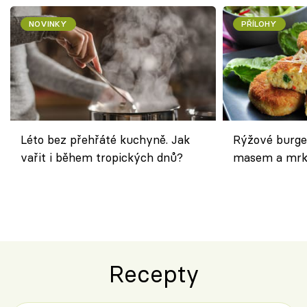
NOVINKY
PŘÍLOHY
Léto bez přehřáté kuchyně. Jak
Rýžové burge
vařit i během tropických dnů?
masem a mrk
salátem – leh
Recepty