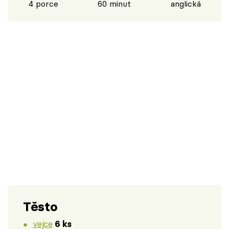
4 porce
60 minut
anglická
Těsto
vejce
6 ks