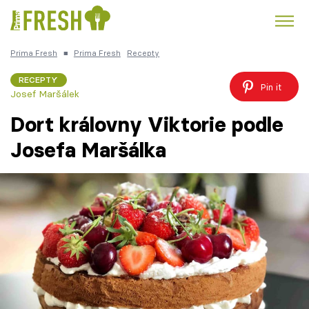
Prima Fresh
■
Prima Fresh
Recepty
Kuře
Polévky k večeři
Rychlé večeře
Trendy:
RECEPTY
Pin it
Josef Maršálek
Česká kuchyně
Čokoláda
Dort královny Viktorie podle
Josefa Maršálka
Témata
Recepty
Články
TV Program