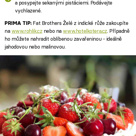
a posypejte sekanými pistáciemi. Podávejte
vychlazené.
Fat Brothers Želé z indické růže zakoupíte
PRIMA TIP:
na
www.rohlik.cz
nebo na
www.hotelkotera.cz
. Případně
ho můžete nahradit oblíbenou zavařeninou - ideálně
jahodovou nebo malinovou.