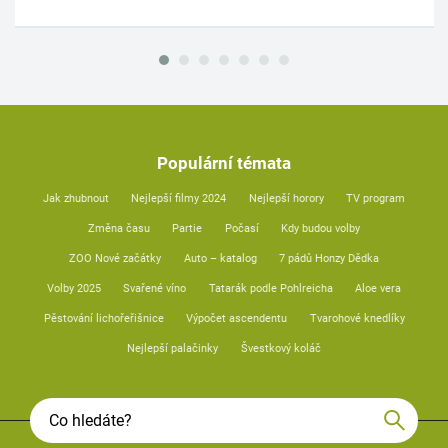
Populární témata
Jak zhubnout
Nejlepší filmy 2024
Nejlepší horory
TV program
Změna času
Partie
Počasí
Kdy budou volby
ZOO Nové začátky
Auto – katalog
7 pádů Honzy Dědka
Volby 2025
Svařené víno
Tatarák podle Pohlreicha
Aloe vera
Pěstování lichořeřišnice
Výpočet ascendentu
Tvarohové knedlíky
Nejlepší palačinky
Švestkový koláč