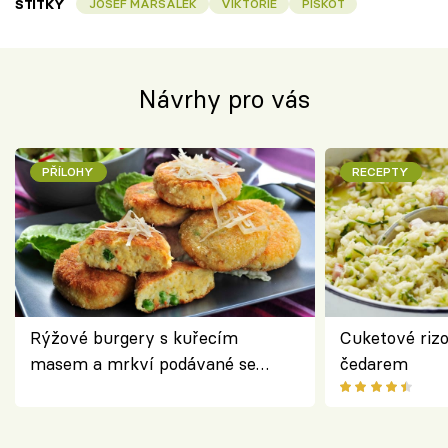
ŠTÍTKY
JOSEF MARŠÁLEK
VIKTORIE
PIŠKOT
Návrhy pro vás
PŘÍLOHY
RECEPTY
Rýžové burgery s kuřecím
Cuketové rizo
masem a mrkví podávané se
čedarem
salátem – lehká a chutná večeře