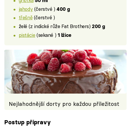
griotka
50 ml
jahody
(čerstvé )
400 g
třešně
(čerstvé )
želé (z indické růže Fat Brothers)
200 g
pistácie
(sekané )
1 lžíce
Nejlahodnější dorty pro každou příležitost
Postup přípravy