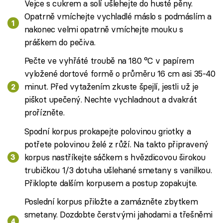
Vejce s cukrem a solí ušlehejte do husté pěny.
Opatrně vmíchejte vychladlé máslo s podmáslím a
nakonec velmi opatrně vmíchejte mouku s
práškem do pečiva.
Pečte ve vyhřáté troubě na 180 °C v papírem
vyložené dortové formě o průměru 16 cm asi 35-40
minut. Před vytažením zkuste špejlí, jestli už je
piškot upečený. Nechte vychladnout a dvakrát
prořízněte.
Spodní korpus prokapejte polovinou griotky a
potřete polovinou želé z růží. Na takto připravený
korpus nastříkejte sáčkem s hvězdicovou širokou
trubičkou 1/3 dotuha ušlehané smetany s vanilkou.
Přiklopte dalším korpusem a postup zopakujte.
Poslední korpus přiložte a zamázněte zbytkem
smetany. Dozdobte čerstvými jahodami a třešněmi