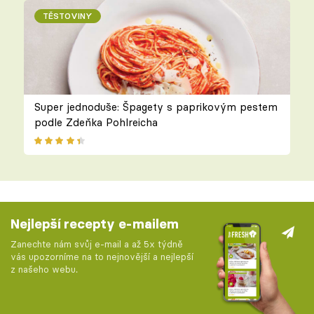
TĚSTOVINY
Super jednoduše: Špagety s paprikovým pestem
podle Zdeňka Pohlreicha
Nejlepší recepty e-mailem
Zanechte nám svůj e-mail a až 5x týdně
vás upozorníme na to nejnovější a nejlepší
z našeho webu.