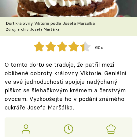
Škola vaření
Recepty z TV
Dort královny Viktorie podle Josefa Maršálka
Zdroj: archiv Josefa Maršálka
Speciál: Cuketa
60x
Těhotnej kuchař
O tomto dortu se traduje, že patřil mezi
Sledujte prima+
oblíbené dobroty královny Viktorie. Geniální
ve své jednoduchosti spojuje nadýchaný
Přihlášení
piškot se šlehačkovým krémem a čerstvým
ovocem. Vyzkoušejte ho v podání známého
cukráře Josefa Maršálka.
Sledujte nás