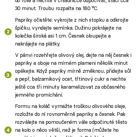
do fólie a nechte v chladničce odpočívat, stačí cca
30 minut. Troubu rozpalte na 180 °C.
Papriky očistěte: vykrojte z nich stopku a odkrojte
špičku, vyndejte semínka. Dužinu pokrájejte na
kolečka široká asi 1 cm. Česnek oloupejte a
nakrájejte na plátky.
V pánvi rozehřejte olivový olej, dejte na něj česnek i
papriky a oboje na mírném plameni několik minut
opékejte. Když papriky mírně změknou, přidejte sůl
a pepř, balzamikový ocet, třtinový cukr a nechte
ještě cca tři minuty karamelizovat za občasného
jemného promíchání.
Formu na koláč vymažte troškou olivového oleje,
rozložte do ní rovnoměrně papriky a česnek. Pak
rozválejte na pomoučeném vále odpočinuté těsto
na kolo o něco větší, než je forma (můžete ho