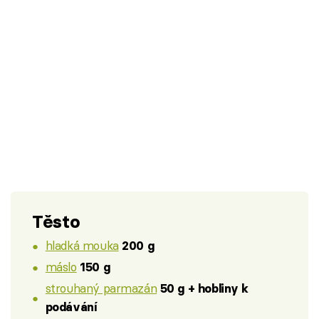
Těsto
hladká mouka
200 g
máslo
150 g
strouhaný parmazán
50 g + hobliny k
podávání