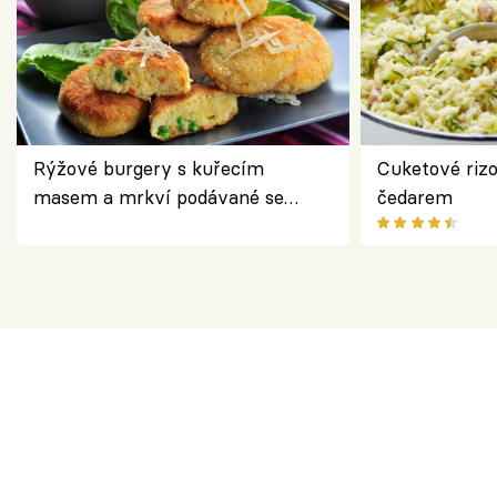
Rýžové burgery s kuřecím
Cuketové rizo
masem a mrkví podávané se
čedarem
salátem – lehká a chutná večeře