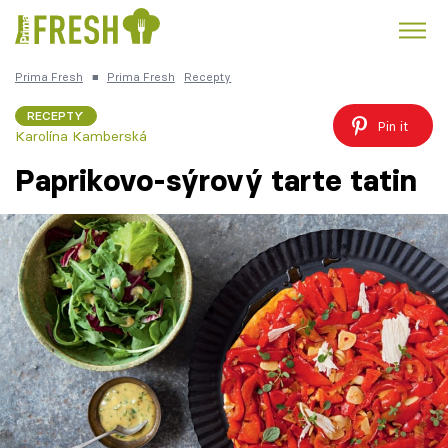
Prima Fresh
■
Prima Fresh
Recepty
Kuře
Polévky k večeři
Rychlé večeře
Trendy:
RECEPTY
Pin it
Karolína Kamberská
Česká kuchyně
Čokoláda
Paprikovo-sýrový tarte tatin
Témata
Recepty
Články
TV Program