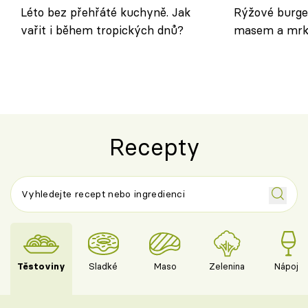
Léto bez přehřáté kuchyně. Jak
Rýžové burge
vařit i během tropických dnů?
masem a mrk
salátem – leh
Recepty
Těstoviny
Sladké
Maso
Zelenina
Nápoje