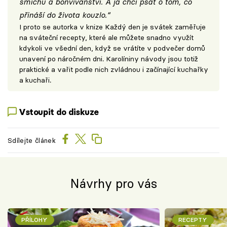
smíchu a bonvivánství. A já chci psát o tom, co
přináší do života kouzlo.“
I proto se autorka v knize Každý den je svátek zaměřuje
na sváteční recepty, které ale můžete snadno využít
kdykoli ve všední den, když se vrátíte v podvečer domů
unavení po náročném dni. Karolíniny návody jsou totiž
praktické a vařit podle nich zvládnou i začínající kuchařky
a kuchaři.
Vstoupit do diskuze
Sdílejte článek
Návrhy pro vás
PŘÍLOHY
RECEPTY