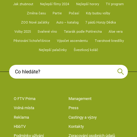
Jak zhubnout
Nejlepší filmy 2024
Nejlepší horory
TV program
Změna času
Partie
Počasí
Kdy budou volby
ZOO Nové začátky
Auto – katalog
7 pádů Honzy Dědka
Volby 2025
Svařené víno
Tatarák podle Pohlreicha
Aloe vera
Pěstování lichořeřišnice
Výpočet ascendentu
Tvarohové knedlíky
Nejlepší palačinky
Švestkový koláč
O FTV Prima
Management
Volná místa
Press
Reklama
Castingy a výzvy
HbbTV
Kontakty
Podmínky užívání
Zpracování osobních údajů