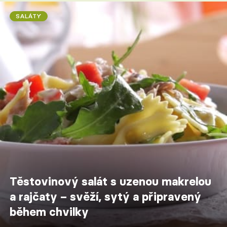
SALÁTY
Těstovinový salát s uzenou makrelou
a rajčaty – svěží, sytý a připravený
během chvilky