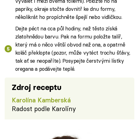
vyválet i mezi dvěma fóliemi). Položte ho na
papriky, okraje stočte dovnitř ke dnu formy,
několikrát ho propíchněte špejlí nebo vidličkou.
Dejte péct na cca půl hodiny, než těsto získá
zlatohnědou barvu. Pak na formu položte talíř,
který má o něco větší obvod než ona, a opatrně
koláč překlopte (pozor, může vytéct trochu šťávy,
tak ať se neopaříte). Posypejte čerstvými lístky
oregana a podávejte teplé.
Zdroj receptu
Karolína Kamberská
Radost podle Karolíny