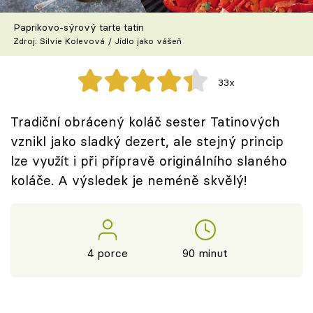
Škola vaření
Paprikovo-sýrový tarte tatin
Zdroj: Silvie Kolevová / Jídlo jako vášeň
Recepty z TV
Speciál: Cuketa
33x
Těhotnej kuchař
Tradiční obrácený koláč sester Tatinových
vznikl jako sladký dezert, ale stejný princip
Sledujte prima+
lze využít i při přípravě originálního slaného
koláče. A výsledek je neméně skvělý!
Přihlášení
Sledujte nás
4 porce
90 minut