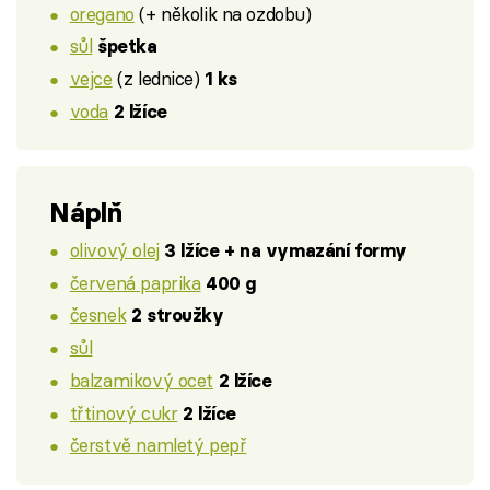
oregano
(+ několik na ozdobu)
sůl
špetka
vejce
(z lednice)
1 ks
voda
2 lžíce
Náplň
olivový olej
3 lžíce + na vymazání formy
červená paprika
400 g
česnek
2 stroužky
sůl
balzamikový ocet
2 lžíce
třtinový cukr
2 lžíce
čerstvě namletý pepř