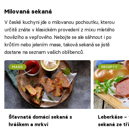
Milovaná sekaná
V české kuchyni jde o milovanou pochoutku, kterou
určitě znáte v klasickém provedení z mixu mletého
hovězího a vepřového. Nebojte se ale sáhnout i po
krůtím nebo jelením mase, taková sekaná se jistě
dostane na seznam vašich oblíbenců.
MASO
RECEPTY
Šťavnatá domácí sekaná s
Leberkäse – 
hráškem a mrkví
sekaná ze tř