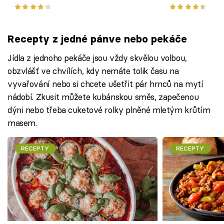
Recepty z jedné pánve nebo pekáče
Jídla z jednoho pekáče jsou vždy skvělou volbou,
obzvlášť ve chvílích, kdy nemáte tolik času na
vyvařování nebo si chcete ušetřit pár hrnců na mytí
nádobí. Zkusit můžete kubánskou směs, zapečenou
dýni nebo třeba cuketové rolky plněné mletým krůtím
masem.
RECEPTY
RECEPTY