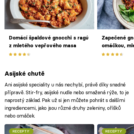
Domácí špaldové gnocchi s ragú
Zapečené gno
z mletého vepřového masa
omáčkou, m
a mozzarello
Asijské chutě
Ani asijské speciality u nás nechybí, právě díky snadné
přípravě. Stir-fry, asijské nudle nebo smažená rýže, to je
naprostý základ. Pak už si jen můžete pohrát s dalšími
ingrediencemi, jako jsou různé druhy zeleniny, oříšků
nebo omáček.
RECEPTY
RECEPTY