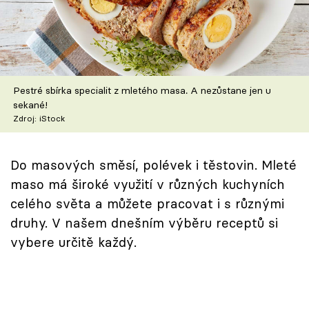
Škola vaření
Recepty z TV
Speciál: Cuketa
Pestré sbírka specialit z mletého masa. A nezůstane jen u
sekané!
Těhotnej kuchař
Zdroj: iStock
Sledujte prima+
Do masových směsí, polévek i těstovin. Mleté
maso má široké využití v různých kuchyních
Přihlášení
celého světa a můžete pracovat i s různými
druhy. V našem dnešním výběru receptů si
vybere určitě každý.
Sledujte nás