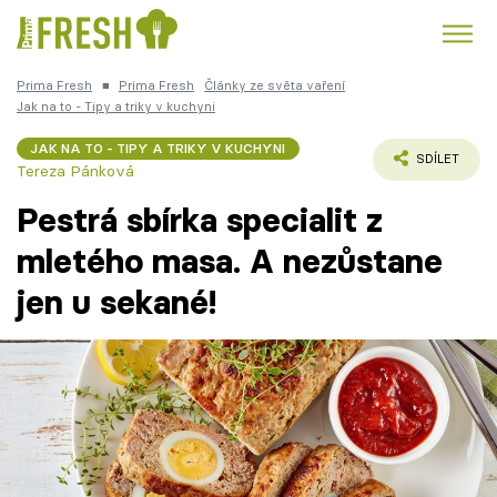
Prima Fresh
■
Prima Fresh
Články ze světa vaření
Kuře
Polévky k večeři
Rychlé večeře
Jak na to - Tipy a triky v kuchyni
Trendy:
JAK NA TO - TIPY A TRIKY V KUCHYNI
Česká kuchyně
Čokoláda
SDÍLET
Tereza Pánková
Pestrá sbírka specialit z
mletého masa. A nezůstane
jen u sekané!
Témata
Recepty
Články
TV Program