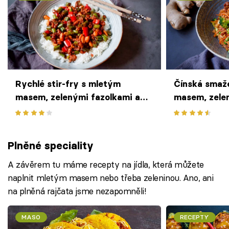
Rychlé stir-fry s mletým
Čínská smaž
masem, zelenými fazolkami a
masem, zelen
arašídy
Plněné speciality
A závěrem tu máme recepty na jídla, která můžete
naplnit mletým masem nebo třeba zeleninou. Ano, ani
na plněná rajčata jsme nezapomněli!
MASO
RECEPTY