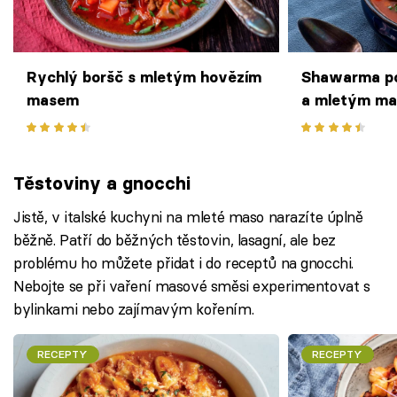
Rychlý boršč s mletým hovězím
Shawarma po
masem
a mletým m
Těstoviny a gnocchi
Jistě, v italské kuchyni na mleté maso narazíte úplně
běžně. Patří do běžných těstovin, lasagní, ale bez
problému ho můžete přidat i do receptů na gnocchi.
Nebojte se při vaření masové směsi experimentovat s
bylinkami nebo zajímavým kořením.
RECEPTY
RECEPTY