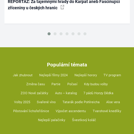
REPORTÁŽ: Za tajemnými hrady do Karpat aneb Fascinující
zříceniny u českých hranic
Populární témata
Jak zhubnout
Nejlepší filmy 2024
Nejlepší horory
TV program
Změna času
Partie
Počasí
Kdy budou volby
ZOO Nové začátky
Auto – katalog
7 pádů Honzy Dědka
Volby 2025
Svařené víno
Tatarák podle Pohlreicha
Aloe vera
Pěstování lichořeřišnice
Výpočet ascendentu
Tvarohové knedlíky
Nejlepší palačinky
Švestkový koláč