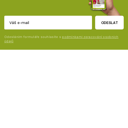
ODESLAT
Odesláním formuláře souhlasíte s
podmínkami zpracování osobních
údajů