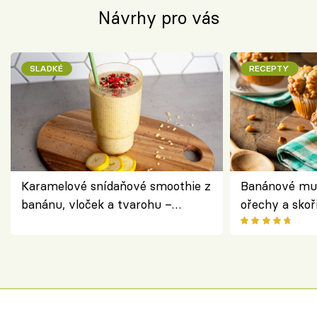
Návrhy pro vás
SLADKÉ
RECEPTY
Karamelové snídaňové smoothie z
Banánové muf
banánu, vloček a tvarohu –
ořechy a skoř
snídaně do skleničky