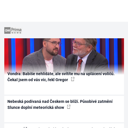
Vondra: Babiše nehlídáte, ale svítíte mu na uplácení voličů.
Čekal jsem od vás víc, řekl Gregor
Nebeská podívaná nad Českem se blíží. Působivé zatmění
Slunce doplní meteorická show