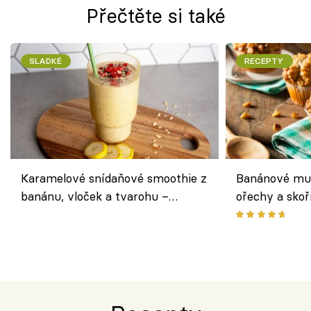
Přečtěte si také
SLADKÉ
RECEPTY
Karamelové snídaňové smoothie z
Banánové muf
banánu, vloček a tvarohu –
ořechy a skoř
snídaně do skleničky