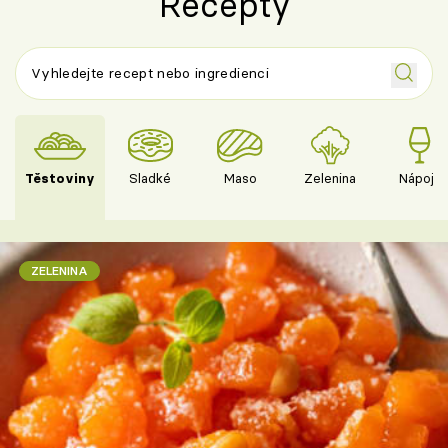
Recepty
Těstoviny
Sladké
Maso
Zelenina
Nápoje
ZELENINA