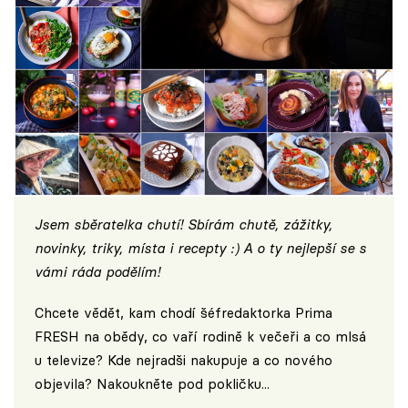
Jsem sběratelka chutí! Sbírám chutě, zážitky,
novinky, triky, místa i recepty :) A o ty nejlepší se s
vámi ráda podělím!
Chcete vědět, kam chodí šéfredaktorka Prima
FRESH na obědy, co vaří rodině k večeři a co mlsá
u televize? Kde nejradši nakupuje a co nového
objevila? Nakoukněte pod pokličku...