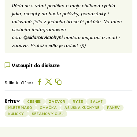
Ráda se s vámi podělím o moje oblíbená rychlá
jídla, recepty na husté polévky, pomazánky i
milovaná jídla z jednoho hrnce či pekáče. Na mém
osobním instagramovém
účtu
@sklarouvkuchyni
najdete inspiraci a snad i
zábavu. Protože jídlo je radost :)))
Vstoupit do diskuze
Sdílejte článek
ŠTÍTKY
ČESNEK
ZÁZVOR
RÝŽE
SALÁT
MLETÉ MASO
OMÁČKA
ASIJSKÁ KUCHYNĚ
PÁNEV
KULIČKY
SEZAMOVÝ OLEJ