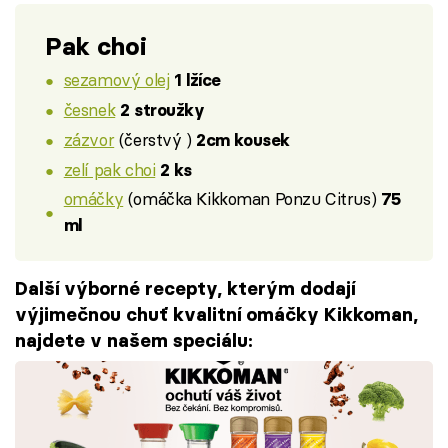
Pak choi
sezamový olej
1 lžíce
česnek
2 stroužky
zázvor
(čerstvý )
2cm kousek
zelí pak choi
2 ks
omáčky
(omáčka Kikkoman Ponzu Citrus)
75
ml
Další výborné recepty, kterým dodají
výjimečnou chuť kvalitní omáčky Kikkoman,
najdete v našem speciálu: