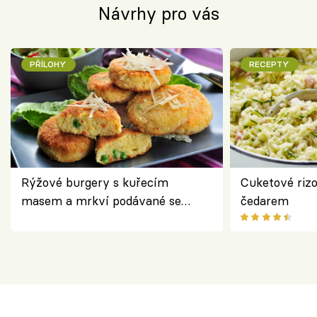
Návrhy pro vás
PŘÍLOHY
RECEPTY
Rýžové burgery s kuřecím
Cuketové rizo
masem a mrkví podávané se
čedarem
salátem – lehká a chutná večeře