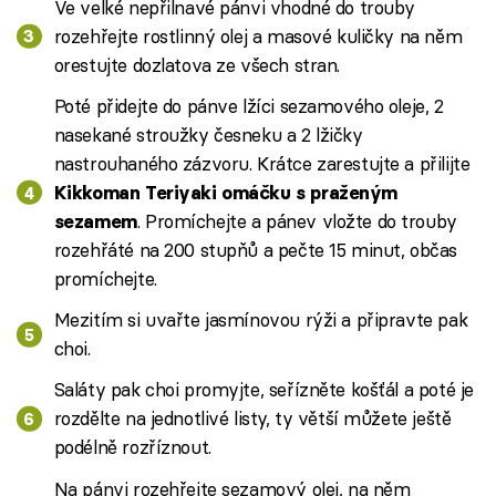
Ve velké nepřilnavé pánvi vhodné do trouby
rozehřejte rostlinný olej a masové kuličky na něm
orestujte dozlatova ze všech stran.
Poté přidejte do pánve lžíci sezamového oleje, 2
nasekané stroužky česneku a 2 lžičky
nastrouhaného zázvoru. Krátce zarestujte a přilijte
Kikkoman Teriyaki omáčku s praženým
. Promíchejte a pánev vložte do trouby
sezamem
rozehřáté na 200 stupňů a pečte 15 minut, občas
promíchejte.
Mezitím si uvařte jasmínovou rýži a připravte pak
choi.
Saláty pak choi promyjte, seřízněte košťál a poté je
rozdělte na jednotlivé listy, ty větší můžete ještě
podélně rozříznout.
Na pánvi rozehřejte sezamový olej, na něm