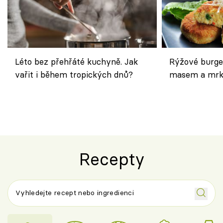
Léto bez přehřáté kuchyně. Jak
Rýžové burge
vařit i během tropických dnů?
masem a mrk
salátem – leh
Recepty