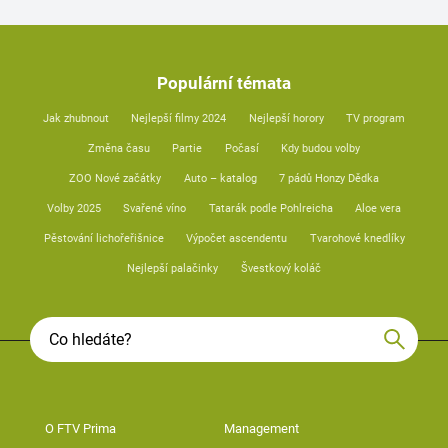
Populární témata
Jak zhubnout
Nejlepší filmy 2024
Nejlepší horory
TV program
Změna času
Partie
Počasí
Kdy budou volby
ZOO Nové začátky
Auto – katalog
7 pádů Honzy Dědka
Volby 2025
Svařené víno
Tatarák podle Pohlreicha
Aloe vera
Pěstování lichořeřišnice
Výpočet ascendentu
Tvarohové knedlíky
Nejlepší palačinky
Švestkový koláč
O FTV Prima
Management