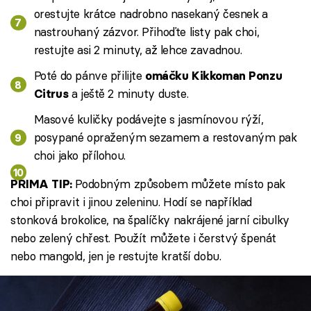
orestujte krátce nadrobno nasekaný česnek a
nastrouhaný zázvor. Přihoďte listy pak choi,
restujte asi 2 minuty, až lehce zavadnou.
Poté do pánve přilijte
omáčku Kikkoman Ponzu
a ještě 2 minuty duste.
Citrus
Masové kuličky podávejte s jasmínovou rýží,
posypané opraženým sezamem a restovaným pak
choi jako přílohou.
Podobným způsobem můžete místo pak
PRIMA TIP:
choi připravit i jinou zeleninu. Hodí se například
stonková brokolice, na špalíčky nakrájené jarní cibulky
nebo zelený chřest. Použít můžete i čerstvý špenát
nebo mangold, jen je restujte kratší dobu.