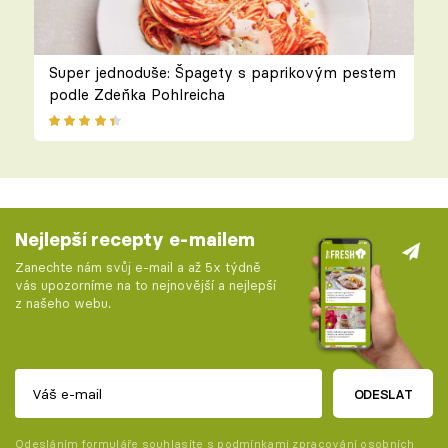
Super jednoduše: Špagety s paprikovým pestem
podle Zdeňka Pohlreicha
Nejlepší recepty e-mailem
Zanechte nám svůj e-mail a až 5x týdně
vás upozorníme na to nejnovější a nejlepší
z našeho webu.
ODESLAT
Odesláním formuláře souhlasíte s
podmínkami zpracování osobních