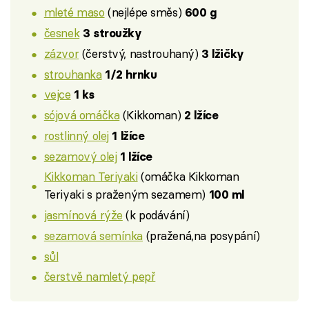
mleté maso
(nejlépe směs)
600 g
česnek
3 stroužky
zázvor
(čerstvý, nastrouhaný)
3 lžičky
strouhanka
1/2 hrnku
vejce
1 ks
sójová omáčka
(Kikkoman)
2 lžíce
rostlinný olej
1 lžíce
sezamový olej
1 lžíce
Kikkoman Teriyaki
(omáčka Kikkoman
Teriyaki s praženým sezamem)
100 ml
jasmínová rýže
(k podávání)
sezamová semínka
(pražená,na posypání)
sůl
čerstvě namletý pepř