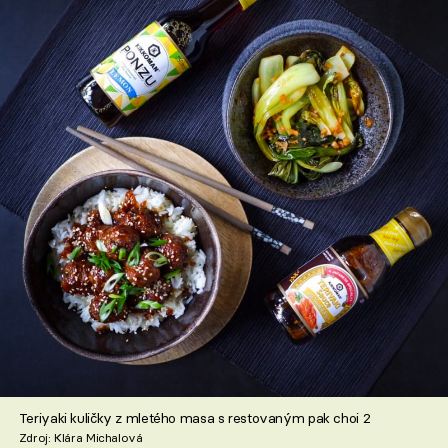
Teriyaki kuličky z mletého masa s restovaným pak choi 2
Zdroj: Klára Michalová