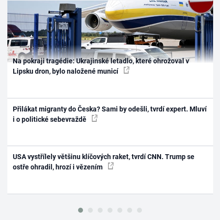
Na pokraji tragédie: Ukrajinské letadlo, které ohrožoval v
Lipsku dron, bylo naložené municí
Přilákat migranty do Česka? Sami by odešli, tvrdí expert. Mluví
i o politické sebevraždě
USA vystřílely většinu klíčových raket, tvrdí CNN. Trump se
ostře ohradil, hrozí i vězením