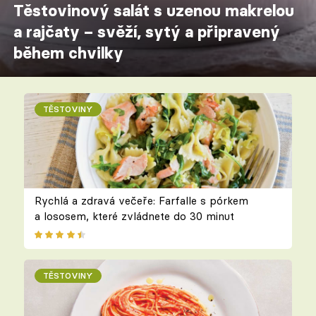
Těstovinový salát s uzenou makrelou
a rajčaty – svěží, sytý a připravený
během chvilky
TĚSTOVINY
Rychlá a zdravá večeře: Farfalle s pórkem
a lososem, které zvládnete do 30 minut
TĚSTOVINY