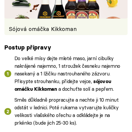
Sójová omáčka Kikkoman
Postup přípravy
Do velké mísy dejte mleté maso, jarní cibulky
nakrájené najemno, 1 stroužek česneku najemno
nasekaný a 1 lžičku nastrouhaného zázvoru.
Přisypte strouhanku, přidejte vejce,
sójovou
a dochuťte solí a pepřem.
omáčku Kikkoman
Směs důkladně propracujte a nechte ji 10 minut
odstát v lednici. Poté rukama vytvarujte kuličky
velikosti vlašského ořechu a odkládejte je na
prkénko (bude jich 25-30 ks).