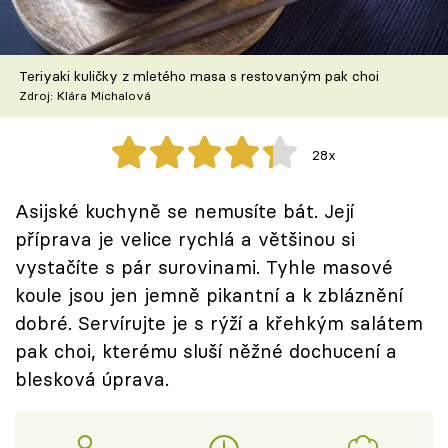
Škola vaření
Recepty z TV
Teriyaki kuličky z mletého masa s restovaným pak choi
Zdroj: Klára Michalová
Speciál: Cuketa
28x
Těhotnej kuchař
Asijské kuchyně se nemusíte bát. Její
Sledujte prima+
příprava je velice rychlá a většinou si
vystačíte s pár surovinami. Tyhle masové
Přihlášení
koule jsou jen jemně pikantní a k zbláznění
dobré. Servírujte je s rýží a křehkým salátem
pak choi, kterému sluší něžné dochucení a
Sledujte nás
blesková úprava.