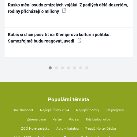
Rusko mění osudy zmizelých vojáků. Z padlých dělá dezertéry,
rodiny přicházejí o miliony
Babiš si chce posvítit na Klempířovu kulturní politiku.
Samozřejmě budu reagovat, uvedl
Populární témata
Jak zhubnout
Nejlepší filmy 2024
Nejlepší horory
TV program
Změna času
Partie
Počasí
Kdy budou volby
ZOO Nové začátky
Auto – katalog
7 pádů Honzy Dědka