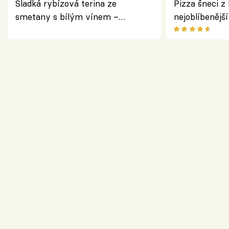
Sladká rybízová terina ze
Pizza šneci z 
smetany s bílým vínem –
nejoblíbenějš
osvěžující dezert s ovocem