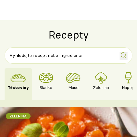
Recepty
Těstoviny
Sladké
Maso
Zelenina
Nápoje
ZELENINA