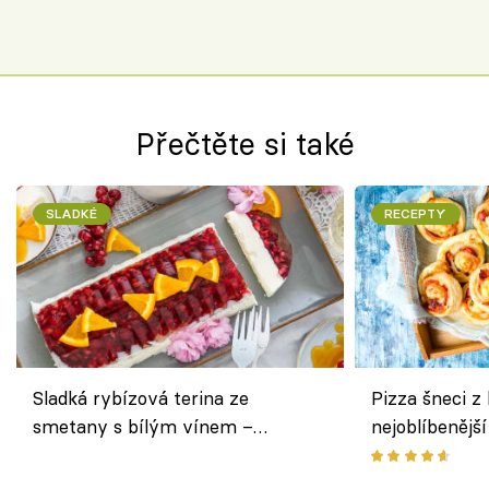
Přečtěte si také
SLADKÉ
RECEPTY
Sladká rybízová terina ze
Pizza šneci z 
smetany s bílým vínem –
nejoblíbenějš
osvěžující dezert s ovocem