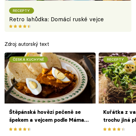
RECEPTY
Retro lahůdka: Domácí ruské vejce
Zdroj: autorský text
ČESKÁ KUCHYNĚ
RECEPTY
Štěpánská hovězí pečeně se
Kuřátka z va
špekem a vejcem podle Máma
trochu jiná p
peče doma