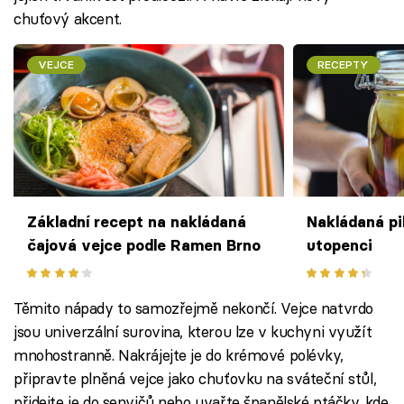
chuťový akcent.
VEJCE
RECEPTY
Základní recept na nakládaná
Nakládaná pi
čajová vejce podle Ramen Brno
utopenci
Těmito nápady to samozřejmě nekončí. Vejce natvrdo
jsou univerzální surovina, kterou lze v kuchyni využít
mnohostranně. Nakrájejte je do krémové polévky,
připravte plněná vejce jako chuťovku na sváteční stůl,
přidejte je do senvičů nebo uvařte španělské ptáčky, kde