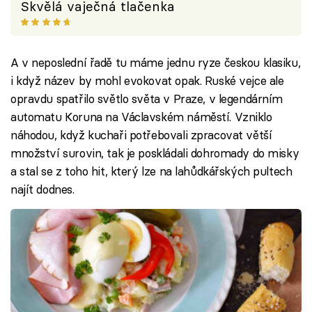
Skvělá vaječná tlačenka
A v neposlední řadě tu máme jednu ryze českou klasiku,
i když název by mohl evokovat opak. Ruské vejce ale
opravdu spatřilo světlo světa v Praze, v legendárním
automatu Koruna na Václavském náměstí. Vzniklo
náhodou, když kuchaři potřebovali zpracovat větší
množství surovin, tak je poskládali dohromady do misky
a stal se z toho hit, který lze na lahůdkářských pultech
najít dodnes.