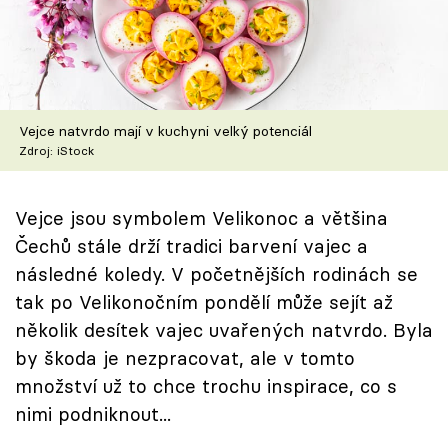
Škola vaření
Recepty z TV
Speciál: Cuketa
Vejce natvrdo mají v kuchyni velký potenciál
Zdroj: iStock
Těhotnej kuchař
Sledujte prima+
Vejce jsou symbolem Velikonoc a většina
Čechů stále drží tradici barvení vajec a
následné koledy. V početnějších rodinách se
Přihlášení
tak po Velikonočním pondělí může sejít až
několik desítek vajec uvařených natvrdo. Byla
Sledujte nás
by škoda je nezpracovat, ale v tomto
množství už to chce trochu inspirace, co s
nimi podniknout...