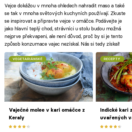
Vejce dokážou v mnoha ohledech nahradit maso a také
se tak v mnoha světových kuchyních používají. Zkuste
se inspirovat a připravte vejce v omáčce. Podávejte je
jako hlavní teplý chod, strávníci u stolu budou možná
nejprve překvapeni, ale není důvod, proč by si je tento
způsob konzumace vajec nezískal. Nás si tedy získal!
VEGETARIÁNSKÉ
RECEPTY
Vaječné molee v kari omáčce z
Indické kari 
Keraly
uvařených v