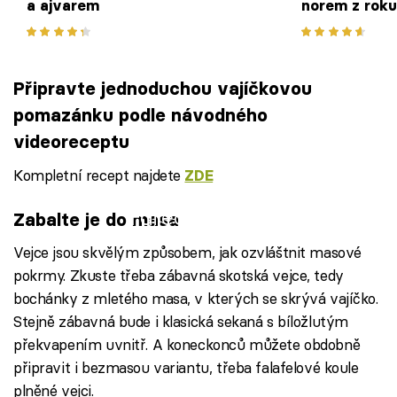
a ajvarem
norem z rok
Připravte jednoduchou vajíčkovou
pomazánku podle návodného
videoreceptu
Kompletní recept najdete
ZDE
Failed to fetch
Zabalte je do masa
Vejce jsou skvělým způsobem, jak ozvláštnit masové
pokrmy. Zkuste třeba zábavná skotská vejce, tedy
bochánky z mletého masa, v kterých se skrývá vajíčko.
Stejně zábavná bude i klasická sekaná s bíložlutým
překvapením uvnitř. A koneckonců můžete obdobně
připravit i bezmasou variantu, třeba falafelové koule
plněné vejci.