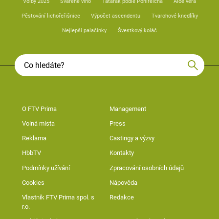
Volby 2025
Svařené víno
Tatarák podle Pohlreicha
Aloe vera
Pěstování lichořeřišnice
Výpočet ascendentu
Tvarohové knedlíky
Nejlepší palačinky
Švestkový koláč
O FTV Prima
Management
Volná místa
Press
Reklama
Castingy a výzvy
HbbTV
Kontakty
Podmínky užívání
Zpracování osobních údajů
Cookies
Nápověda
Vlastník FTV Prima spol. s
Redakce
r.o.