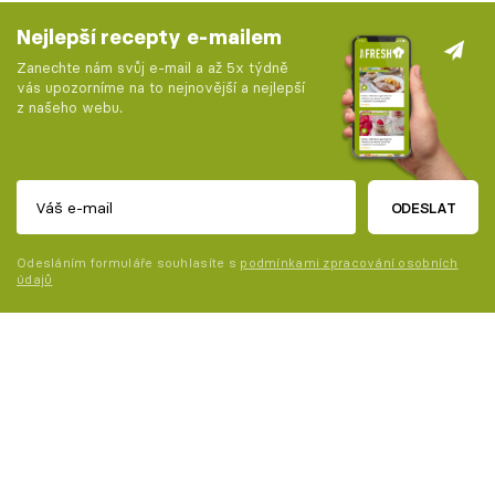
Nejlepší recepty e-mailem
Zanechte nám svůj e-mail a až 5x týdně
vás upozorníme na to nejnovější a nejlepší
z našeho webu.
ODESLAT
Odesláním formuláře souhlasíte s
podmínkami zpracování osobních
údajů