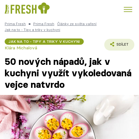
Prima Fresh
■
Prima Fresh
Články ze světa vaření
Kuře
Polévky k večeři
Rychlé večeře
Jak na to - Tipy a triky v kuchyni
Trendy:
JAK NA TO - TIPY A TRIKY V KUCHYNI
Česká kuchyně
Čokoláda
SDÍLET
Klára Michalová
50 nových nápadů, jak v
kuchyni využít vykoledovaná
vejce natvrdo
Témata
Recepty
Články
TV Program