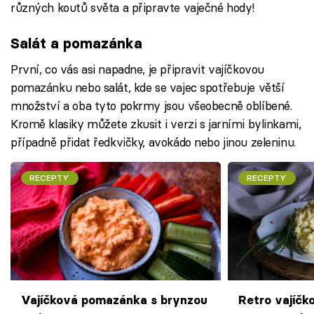
různých koutů světa a připravte vaječné hody!
Salát a pomazánka
První, co vás asi napadne, je připravit vajíčkovou
pomazánku nebo salát, kde se vajec spotřebuje větší
množství a oba tyto pokrmy jsou všeobecně oblíbené.
Kromě klasiky můžete zkusit i verzi s jarními bylinkami,
případně přidat ředkvičky, avokádo nebo jinou zeleninu.
RECEPTY
RECEPTY
Vajíčková pomazánka s brynzou
Retro vajíčk