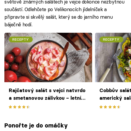
světově známých salátech je vejce dokonce nezbytnou
součástí. Odlehčete po Velikonocích jídelníček a
připravte si skvělý salát, který se do jarního menu
báječně hodí.
RECEPTY
RECEPTY
Rajčatový salát s vejci natvrdo
Cobbův salát
a smetanovou zálivkou – letní
americký sal
pochoutka jako od babičky
jako hlavní c
Ponořte je do omáčky