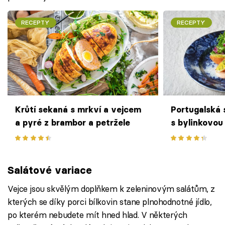
RECEPTY
RECEPTY
Krůtí sekaná s mrkví a vejcem
Portugalská
a pyré z brambor a petržele
s bylinkovou 
Salátové variace
Vejce jsou skvělým doplňkem k zeleninovým salátům, z
kterých se díky porci bílkovin stane plnohodnotné jídlo,
po kterém nebudete mít hned hlad. V některých