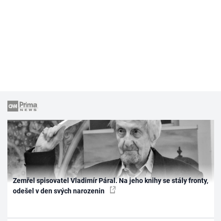
Zemřel spisovatel Vladimír Páral. Na jeho knihy se stály fronty,
odešel v den svých narozenin