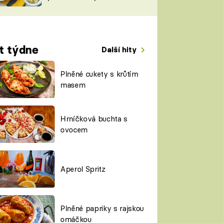
TORKY
ESH
t týdne
Další hity
Plněné cukety s krůtím
masem
Hrníčková buchta s
ovocem
Aperol Spritz
Plněné papriky s rajskou
omáčkou