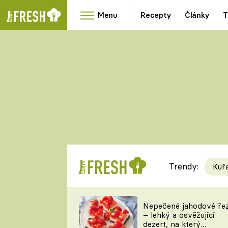
Menu
Recepty
Články
T
Oblíbené
Přílohy
recepty
HRANOLKY
HOUBY
KNEDLÍKY
DÝNĚ
KAŠE
RYCHLOVKY
Trendy:
Kuř
Populární
Videorecept
Nepečené jahodové ře
– lehký a osvěžující
kuchaři
dezert, na který
TEĎ VAŘÍ ŠÉF!