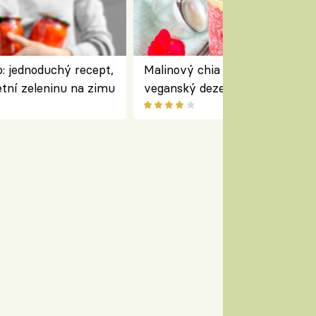
: jednoduchý recept,
Malinový chia pudink s kokose
etní zeleninu na zimu
veganský dezert plný ovoce a
ořechů