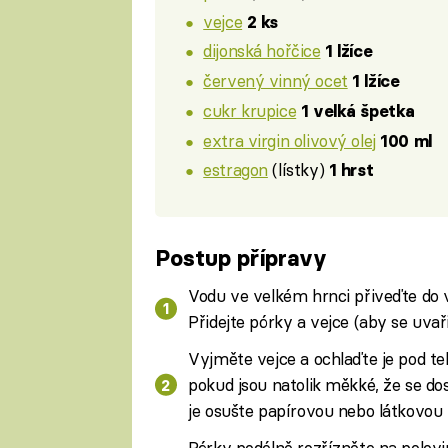
vejce
2 ks
dijonská hořčice
1 lžíce
červený vinný ocet
1 lžíce
cukr krupice
1 velká špetka
extra virgin olivový olej
100 ml
estragon
(lístky)
1 hrst
Postup přípravy
Vodu ve velkém hrnci přiveďte do va
Přidejte pórky a vejce (aby se uva
Vyjměte vejce a ochlaďte je pod t
pokud jsou natolik měkké, že se do
je osušte papírovou nebo látkovou 
Pórky podélně rozřízněte na polovin