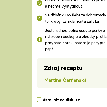
a nechte vystydnout.
Ve džbánku vyšlehejte dohromady ho
tolik, aby vznikla hustá zálivka.
Ještě jednou úplně osušte pórky a po
nahrubo nasekejte a žloutky protlač
posypete pórek, potom je posypte 
pepř.
Zdroj receptu
Martina Čerňanská
Vstoupit do diskuze