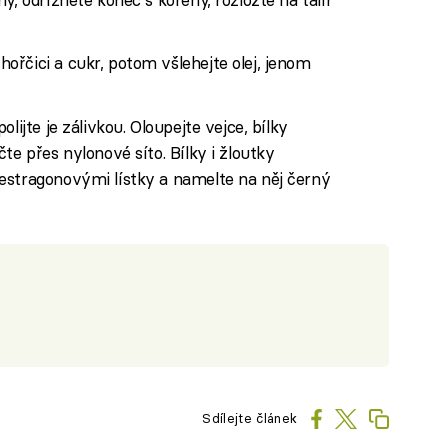
řčici a cukr, potom všlehejte olej, jenom
lijte je zálivkou. Oloupejte vejce, bílky
te přes nylonové síto. Bílky i žloutky
estragonovými lístky a namelte na něj černý
Sdílejte článek