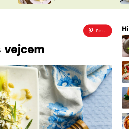
ŠÉFREDAK
VYCHYTÁVKY
SOUTĚŽ FR
NA NÁKUPECH
ČASOPIS
Hi
Pin it
s vejcem