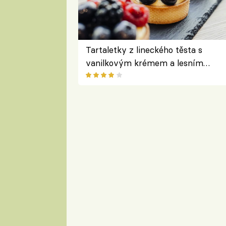
Tartaletky z lineckého těsta s
vanilkovým krémem a lesním
ovocem podle Bread Society