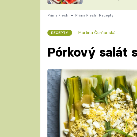
nepotřebujete troubu
ZDENĚK
ČESKO NA TALÍŘI
POHLREICH
Prima Fresh
■
Prima Fresh
Recepty
KAROLÍNA,
JAROSLAV SAPÍK
DOMÁCÍ
Martina Čerňanská
RECEPTY
KUCHAŘKA
KAROLÍNA
KAMBERSKÁ
Pórkový salát 