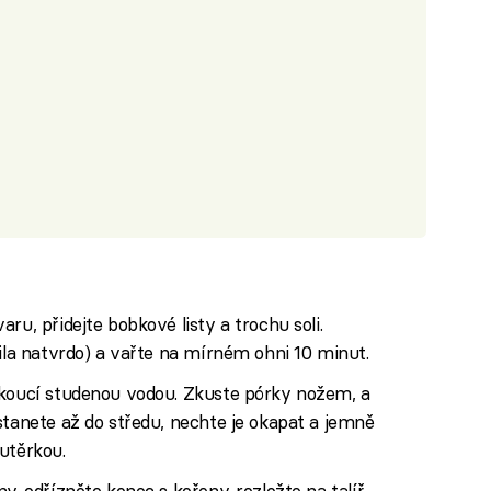
ru, přidejte bobkové listy a trochu soli.
řila natvrdo) a vařte na mírném ohni 10 minut.
ekoucí studenou vodou. Zkuste pórky nožem, a
stanete až do středu, nechte je okapat a jemně
utěrkou.
y, odřízněte konec s kořeny, rozložte na talíř