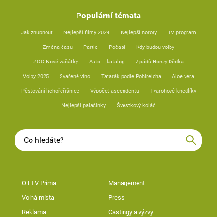
Populární témata
Jak zhubnout
Nejlepší filmy 2024
Nejlepší horory
TV program
Změna času
Partie
Počasí
Kdy budou volby
ZOO Nové začátky
Auto – katalog
7 pádů Honzy Dědka
Volby 2025
Svařené víno
Tatarák podle Pohlreicha
Aloe vera
Pěstování lichořeřišnice
Výpočet ascendentu
Tvarohové knedlíky
Nejlepší palačinky
Švestkový koláč
O FTV Prima
Management
Volná místa
Press
Reklama
Castingy a výzvy