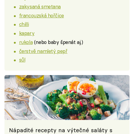
zakysaná smetana
francouzská hořčice
chilli
kapary
rukola
(nebo baby špenát aj.)
čerstvě namletý pepř
sůl
Nápadité recepty na výtečné saláty s