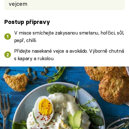
vejcem
Postup přípravy
V misce smíchejte zakysanou smetanu, hořčici, sůl,
pepř, chilli.
Přidejte nasekané vejce a avokádo. Výborně chutná
s kapary a rukolou.