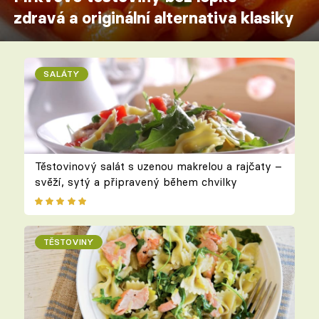
zdravá a originální alternativa klasiky
SALÁTY
Těstovinový salát s uzenou makrelou a rajčaty –
svěží, sytý a připravený během chvilky
TĚSTOVINY