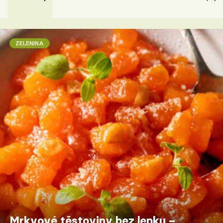
ZELENINA
Mrkvové těstoviny bez lepku –