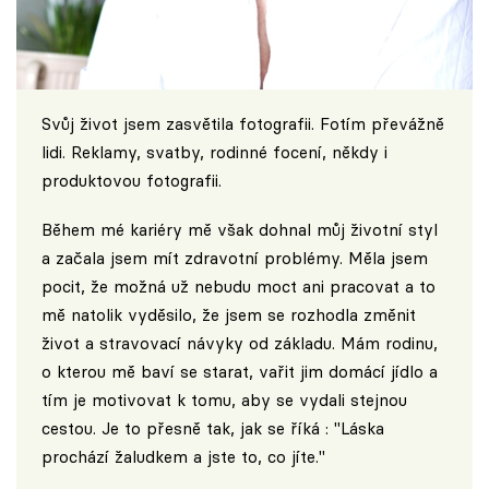
Svůj život jsem zasvětila fotografii. Fotím převážně
lidi. Reklamy, svatby, rodinné focení, někdy i
produktovou fotografii.
Během mé kariéry mě však dohnal můj životní styl
a začala jsem mít zdravotní problémy. Měla jsem
pocit, že možná už nebudu moct ani pracovat a to
mě natolik vyděsilo, že jsem se rozhodla změnit
život a stravovací návyky od základu. Mám rodinu,
o kterou mě baví se starat, vařit jim domácí jídlo a
tím je motivovat k tomu, aby se vydali stejnou
cestou. Je to přesně tak, jak se říká : "Láska
prochází žaludkem a jste to, co jíte."