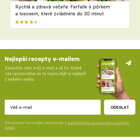
Rychlá a zdravá večeře: Farfalle s pórkem
a lososem, které zvládnete do 30 minut
Nejlepší recepty e-mailem
Zanechte nám svůj e-mail a až 5x týdně
vás upozorníme na to nejnovější a nejlepší
z našeho webu.
ODESLAT
Odesláním formuláře souhlasíte s
podmínkami zpracování osobních
údajů