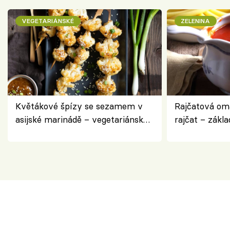
VEGETARIÁNSKÉ
ZELENINA
Květákové špízy se sezamem v
Rajčatová om
asijské marinádě – vegetariánská
rajčat – zákla
chuťovka z grilu