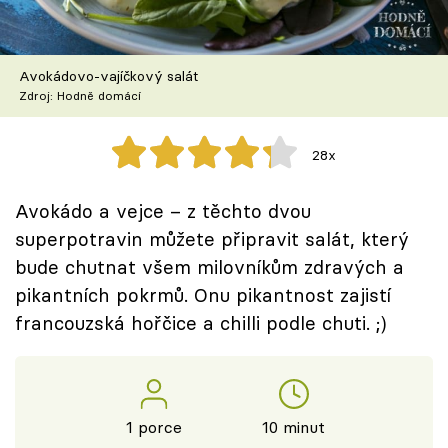
Škola vaření
Recepty z TV
Avokádovo-vajíčkový salát
Zdroj: Hodně domácí
Speciál: Cuketa
28x
Těhotnej kuchař
Avokádo a vejce – z těchto dvou
Sledujte prima+
superpotravin můžete připravit salát, který
bude chutnat všem milovníkům zdravých a
Přihlášení
pikantních pokrmů. Onu pikantnost zajistí
francouzská hořčice a chilli podle chuti. ;)
Sledujte nás
1 porce
10 minut