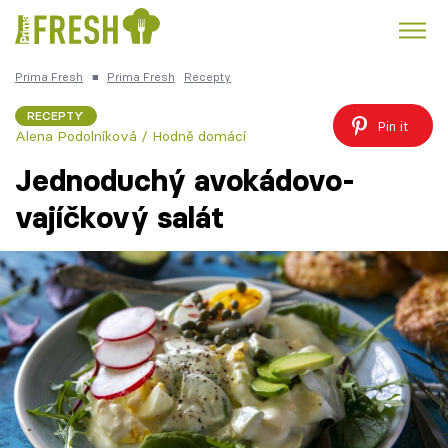
Prima Fresh
■
Prima Fresh
Recepty
Kuře
Polévky k večeři
Rychlé večeře
Trendy:
RECEPTY
Pin it
Alena Podolníková / Hodně domácí
Česká kuchyně
Čokoláda
Jednoduchý avokádovo-
vajíčkový salát
Témata
Recepty
Články
TV Program