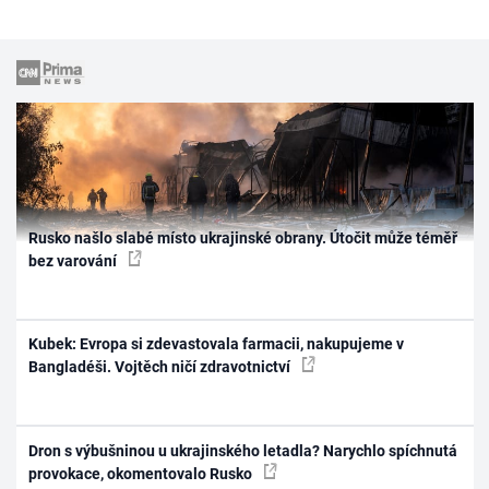
Rusko našlo slabé místo ukrajinské obrany. Útočit může téměř
bez varování
Kubek: Evropa si zdevastovala farmacii, nakupujeme v
Bangladéši. Vojtěch ničí zdravotnictví
Dron s výbušninou u ukrajinského letadla? Narychlo spíchnutá
provokace, okomentovalo Rusko