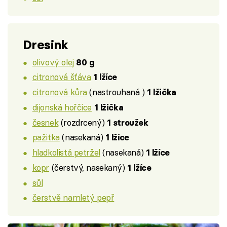
Dresink
olivový olej
80 g
citronová šťáva
1 lžíce
citronová kůra
(nastrouhaná )
1 lžička
dijonská hořčice
1 lžička
česnek
(rozdrcený)
1 stroužek
pažitka
(nasekaná)
1 lžíce
hladkolistá petržel
(nasekaná)
1 lžíce
kopr
(čerstvý, nasekaný)
1 lžíce
sůl
čerstvě namletý pepř