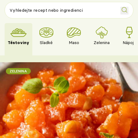
Těstoviny
Sladké
Maso
Zelenina
Nápoje
ZELENINA