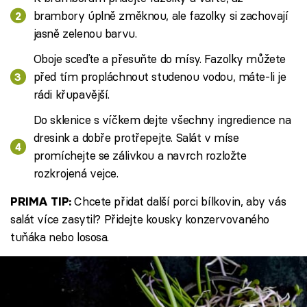
brambory úplně změknou, ale fazolky si zachovají
jasně zelenou barvu.
Oboje sceďte a přesuňte do mísy. Fazolky můžete
před tím propláchnout studenou vodou, máte-li je
rádi křupavější.
Do sklenice s víčkem dejte všechny ingredience na
dresink a dobře protřepejte. Salát v míse
promíchejte se zálivkou a navrch rozložte
rozkrojená vejce.
Chcete přidat další porci bílkovin, aby vás
PRIMA TIP:
salát více zasytil? Přidejte kousky konzervovaného
tuňáka nebo lososa.