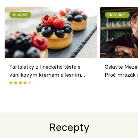
SLADKÉ
NOVINKY
Tartaletky z lineckého těsta s
Oslavte Mezin
vanilkovým krémem a lesním
Proč mrazák n
ovocem podle Bread Society
horku vsadit 
Recepty