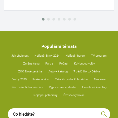
Populární témata
Jak zhubnout
Nejlepší filmy 2024
Nejlepší horory
TV program
Změna času
Partie
Počasí
Kdy budou volby
ZOO Nové začátky
Auto – katalog
7 pádů Honzy Dědka
Volby 2025
Svařené víno
Tatarák podle Pohlreicha
Aloe vera
Pěstování lichořeřišnice
Výpočet ascendentu
Tvarohové knedlíky
Nejlepší palačinky
Švestkový koláč