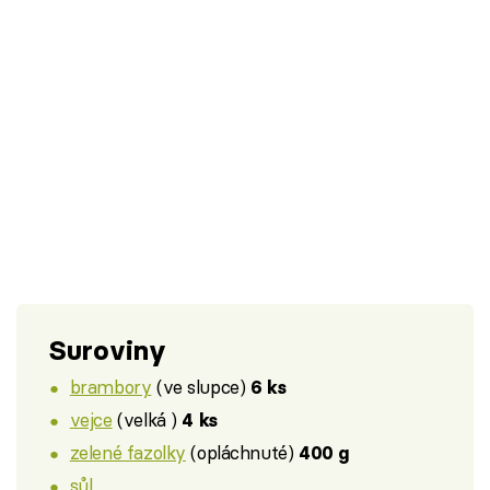
Suroviny
brambory
(ve slupce)
6 ks
vejce
(velká )
4 ks
zelené fazolky
(opláchnuté)
400 g
sůl