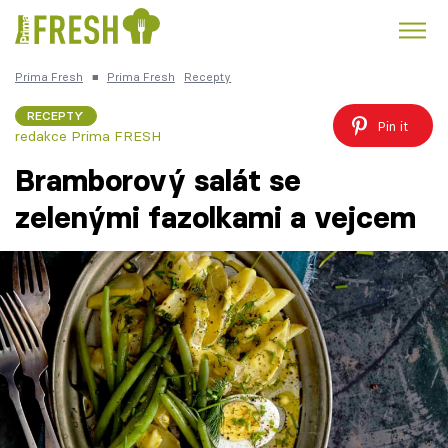
Prima Fresh
■
Prima Fresh
Recepty
Kuře
Polévky k večeři
Rychlé večeře
Trendy:
RECEPTY
Pin it
redakce Prima FRESH
Česká kuchyně
Čokoláda
Bramborový salát se
zelenými fazolkami a vejcem
Témata
Recepty
Články
TV Program