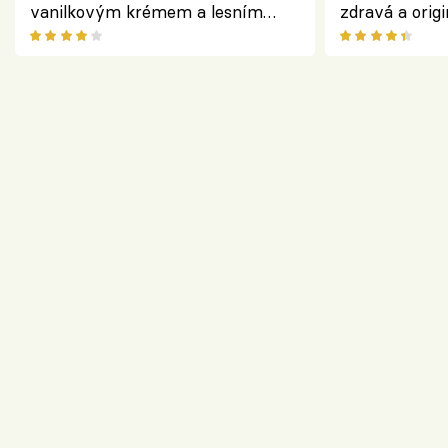
vanilkovým krémem a lesním
zdravá a origi
ovocem podle Bread Society
klasiky