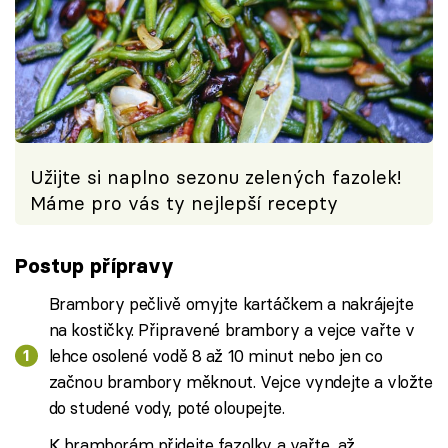
Užijte si naplno sezonu zelených fazolek!
Máme pro vás ty nejlepší recepty
Postup přípravy
Brambory pečlivě omyjte kartáčkem a nakrájejte
na kostičky. Připravené brambory a vejce vařte v
lehce osolené vodě 8 až 10 minut nebo jen co
začnou brambory měknout. Vejce vyndejte a vložte
do studené vody, poté oloupejte.
K bramborám přidejte fazolky a vařte, až