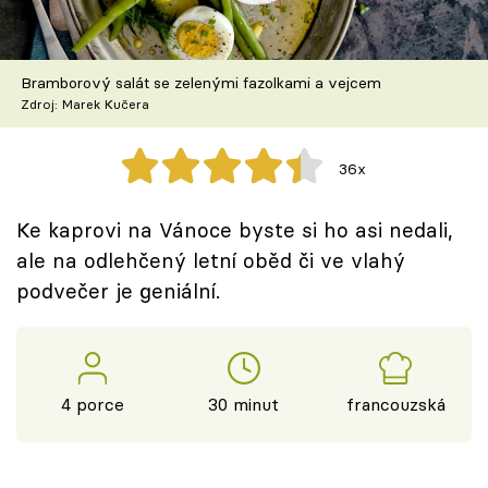
Škola vaření
Recepty z TV
Bramborový salát se zelenými fazolkami a vejcem
Zdroj: Marek Kučera
Speciál: Cuketa
36x
Těhotnej kuchař
Ke kaprovi na Vánoce byste si ho asi nedali,
Sledujte prima+
ale na odlehčený letní oběd či ve vlahý
podvečer je geniální.
Přihlášení
Sledujte nás
4 porce
30 minut
francouzská