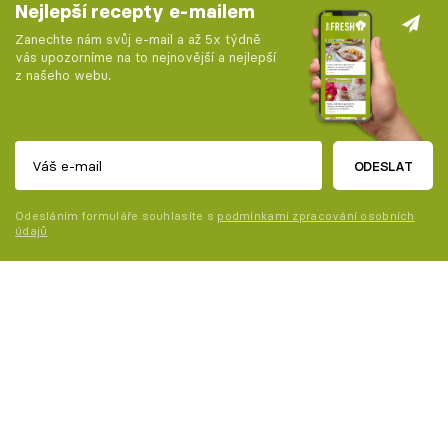
Nejlepší recepty e-mailem
Zanechte nám svůj e-mail a až 5x týdně
vás upozorníme na to nejnovější a nejlepší
z našeho webu.
ODESLAT
Odesláním formuláře souhlasíte s
podmínkami zpracování osobních
údajů