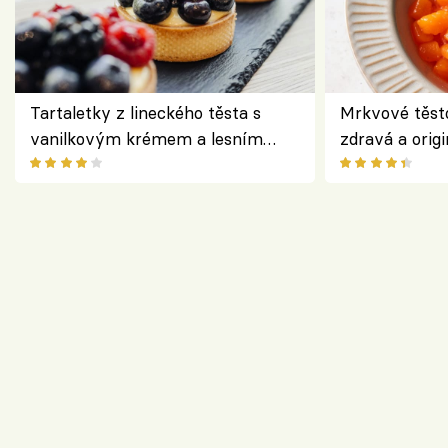
Tartaletky z lineckého těsta s
Mrkvové těst
vanilkovým krémem a lesním
zdravá a origi
ovocem podle Bread Society
klasiky