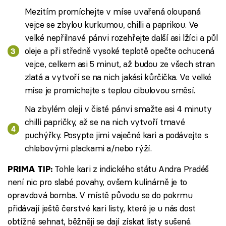
Mezitím promíchejte v míse uvařená oloupaná
vejce se zbylou kurkumou, chilli a paprikou. Ve
velké nepřilnavé pánvi rozehřejte další asi lžíci a půl
oleje a při středně vysoké teplotě opečte ochucená
vejce, celkem asi 5 minut, až budou ze všech stran
zlatá a vytvoří se na nich jakási kůrčička. Ve velké
míse je promíchejte s teplou cibulovou směsí.
Na zbylém oleji v čisté pánvi smažte asi 4 minuty
chilli papričky, až se na nich vytvoří tmavé
puchýřky. Posypte jimi vaječné kari a podávejte s
chlebovými plackami a/nebo rýží.
Tohle kari z indického státu Andra Pradéš
PRIMA TIP:
není nic pro slabé povahy, ovšem kulinárně je to
opravdová bomba. V místě původu se do pokrmu
přidávají ještě čerstvé kari listy, které je u nás dost
obtížné sehnat, běžněji se dají získat listy sušené.