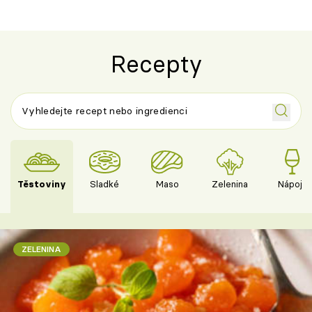
Recepty
Těstoviny
Sladké
Maso
Zelenina
Nápoje
ZELENINA