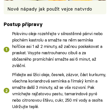
Nové nápady jak použít vejce natvrdo
Postup přípravy
Polovinu oleje rozehřejte v silnostěnné pánvi nebo
plochém kastrolu a smažte na něm semínka
hořčice asi 1 až 2 minuty, až začnou poskakovat a
praskat. Vsypte nastrouhanou cibuli a za
občasného promíchání smažte asi 6 minut, až
zvláční.
Přidejte asi lžíci oleje, česnek, zázvor, část kurkumy,
všechna koriandrová semínka a římský kmín a
smažte další 3 minuty, až se vše rozvoní. Pak
vmíchejte rajčatovou pastu, tamarindové pyré
nebo citronovou šťávu, cukr, 250 ml vody a osolte.
Udržujte teplé.