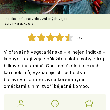
Škola vaření
Recepty z TV
Indické kari z natvrdo uvařených vajec
Zdroj: Marek Kučera
Speciál: Cuketa
41x
Těhotnej kuchař
V převážně vegetariánské – a nejen indické –
Sledujte prima+
kuchyni hrají vejce důležitou úlohu coby zdroj
bílkovin i vitaminů. Chuťová škála indických
Přihlášení
kari pokrmů, vyznačujících se hustými,
barevnými a intenzivně kořeněnými
omáčkami s nimi tvoří báječné kombo.
Sledujte nás