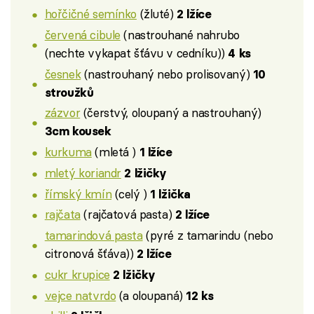
hořčičné semínko
(žluté)
2 lžíce
červená cibule
(nastrouhané nahrubo
(nechte vykapat šťávu v cedníku))
4 ks
česnek
(nastrouhaný nebo prolisovaný)
10
stroužků
zázvor
(čerstvý, oloupaný a nastrouhaný)
3cm kousek
kurkuma
(mletá )
1 lžíce
mletý koriandr
2 lžičky
římský kmín
(celý )
1 lžička
rajčata
(rajčatová pasta)
2 lžíce
tamarindová pasta
(pyré z tamarindu (nebo
citronová šťáva))
2 lžíce
cukr krupice
2 lžičky
vejce natvrdo
(a oloupaná)
12 ks