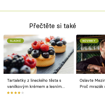
Přečtěte si také
SLADKÉ
NOVINKY
Tartaletky z lineckého těsta s
Oslavte Mezin
vanilkovým krémem a lesním
Proč mrazák n
ovocem podle Bread Society
horku vsadit 