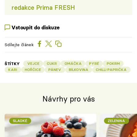
redakce Prima FRESH
Vstoupit do diskuze
Sdílejte článek
ŠTÍTKY
VEJCE
CUKR
OMÁČKA
PYRÉ
POKRM
KARI
HOŘČICE
PÁNEV
BÍLKOVINA
CHILLI PAPRIČKA
Návrhy pro vás
SLADKÉ
ZELENINA