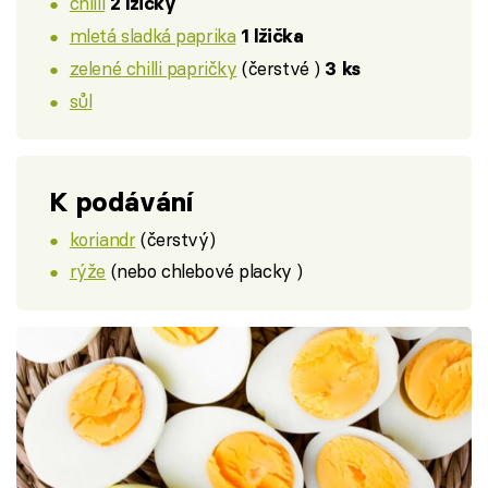
chilli
2 lžičky
mletá sladká paprika
1 lžička
zelené chilli papričky
(čerstvé )
3 ks
sůl
K podávání
koriandr
(čerstvý)
rýže
(nebo chlebové placky )