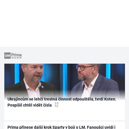
Ukrajincům se lehčí trestná činnost odpouštěla, tvrdí Koten.
Pospíšil chtěl vidět čísla
Prima přinese další krok Sparty v boji o LM. Fanoušci uvidí i