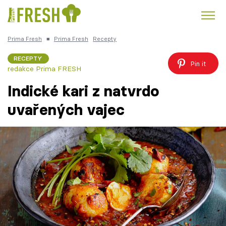
Prima Fresh
■
Prima Fresh
Recepty
Kuře
Polévky k večeři
Rychlé večeře
Trendy:
RECEPTY
Pin it
redakce Prima FRESH
Česká kuchyně
Čokoláda
Indické kari z natvrdo
uvařených vajec
Témata
Recepty
Články
TV Program