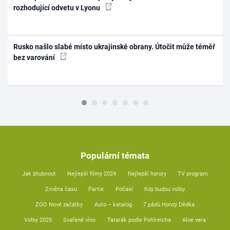
rozhodující odvetu v Lyonu
Rusko našlo slabé místo ukrajinské obrany. Útočit může téměř
bez varování
Populární témata
Jak zhubnout
Nejlepší filmy 2024
Nejlepší horory
TV program
Změna času
Partie
Počasí
Kdy budou volby
ZOO Nové začátky
Auto – katalog
7 pádů Honzy Dědka
Volby 2025
Svařené víno
Tatarák podle Pohlreicha
Aloe vera