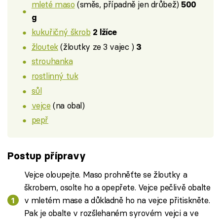
mleté maso
(směs, případně jen drůbež)
500
g
kukuřičný škrob
2 lžíce
žloutek
(žloutky ze 3 vajec )
3
strouhanka
rostlinný tuk
sůl
vejce
(na obal)
pepř
Postup přípravy
Vejce oloupejte. Maso prohněťte se žloutky a
škrobem, osolte ho a opepřete. Vejce pečlivě obalte
v mletém mase a důkladně ho na vejce přitiskněte.
Pak je obalte v rozšlehaném syrovém vejci a ve