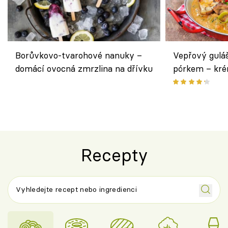
Borůvkovo-tvarohové nanuky –
Vepřový gulá
domácí ovocná zmrzlina na dřívku
pórkem – kr
pokrm z jedn
Recepty