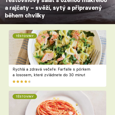
Těstovinový salát s uzenou makrelou
a rajčaty – svěží, sytý a připravený
během chvilky
TĚSTOVINY
Rychlá a zdravá večeře: Farfalle s pórkem
a lososem, které zvládnete do 30 minut
TĚSTOVINY