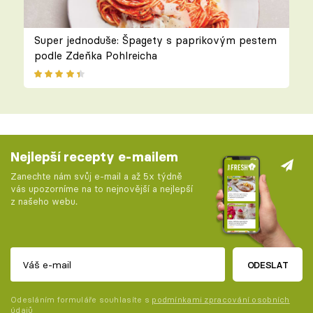
Super jednoduše: Špagety s paprikovým pestem
podle Zdeňka Pohlreicha
Nejlepší recepty e-mailem
Zanechte nám svůj e-mail a až 5x týdně
vás upozorníme na to nejnovější a nejlepší
z našeho webu.
ODESLAT
Odesláním formuláře souhlasíte s
podmínkami zpracování osobních
údajů