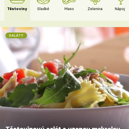
Těstoviny
Sladké
Maso
Zelenina
Nápoje
SALÁTY