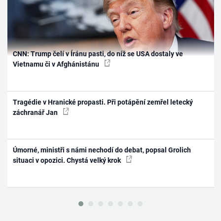
CNN: Trump čelí v Íránu pasti, do níž se USA dostaly ve
Vietnamu či v Afghánistánu
Tragédie v Hranické propasti. Při potápění zemřel letecký
záchranář Jan
Úmorné, ministři s námi nechodí do debat, popsal Grolich
situaci v opozici. Chystá velký krok