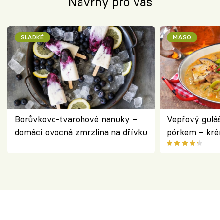
Návrhy pro vás
SLADKÉ
MASO
Borůvkovo-tvarohové nanuky –
Vepřový gulá
domácí ovocná zmrzlina na dřívku
pórkem – kr
pokrm z jedn