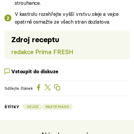
strouhance.
V kastrolu rozehřejte vyšší vrstvu oleje a vejce
opatrně osmažte ze všech stran dozlatova.
Zdroj receptu
redakce Prima FRESH
Vstoupit do diskuze
Sdílejte článek
ŠTÍTKY
VEJCE
MLETÉ MASO