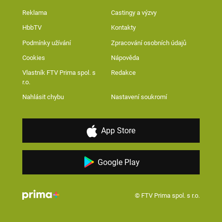
Reklama
Castingy a výzvy
HbbTV
Kontakty
Podmínky užívání
Zpracování osobních údajů
Cookies
Nápověda
Vlastník FTV Prima spol. s
Redakce
r.o.
Nahlásit chybu
Nastavení soukromí
App Store
Google Play
© FTV Prima spol. s r.o.