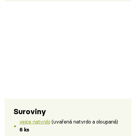
Suroviny
vejce natvrdo
(uvařená natvrdo a oloupaná)
6 ks