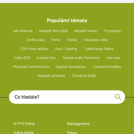
Populární témata
Jak zhubnout
Nejlepší filmy 2024
Nejlepší horory
TV program
Změna času
Partie
Počasí
Kdy budou volby
ZOO Nové začátky
Auto – katalog
7 pádů Honzy Dědka
Volby 2025
Svařené víno
Tatarák podle Pohlreicha
Aloe vera
Pěstování lichořeřišnice
Výpočet ascendentu
Tvarohové knedlíky
Nejlepší palačinky
Švestkový koláč
O FTV Prima
Management
Volná místa
Press