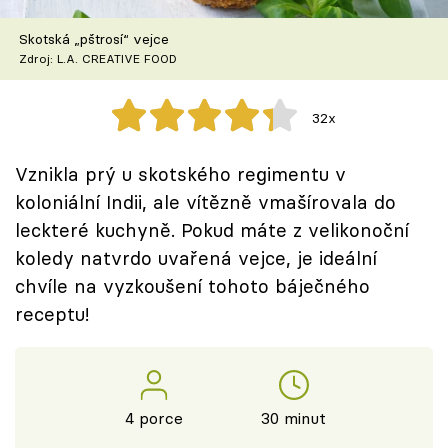
Škola vaření
Skotská „pštrosí“ vejce
Zdroj: L.A. CREATIVE FOOD
Recepty z TV
Speciál: Cuketa
32x
Těhotnej kuchař
Vznikla prý u skotského regimentu v
koloniální Indii, ale vítězně vmašírovala do
Sledujte prima+
leckteré kuchyně. Pokud máte z velikonoční
koledy natvrdo uvařená vejce, je ideální
Přihlášení
chvíle na vyzkoušení tohoto báječného
receptu!
Sledujte nás
4 porce
30 minut