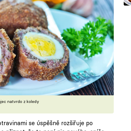
ajec natvrdo z koledy
otravinami se úspěšně rozšiřuje po