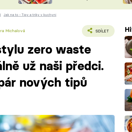
nepotřebujete troubu
ŠÉFREDAK
VYCHYTÁVKY
í
Jak na to - Tipy a triky v kuchyni
SOUTĚŽ FR
NA NÁKUPECH
ČASOPIS
Hi
ára Michalová
SDÍLET
stylu zero waste
lně už naši předci.
pár nových tipů