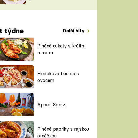
TORKY
ESH
t týdne
Další hity
Plněné cukety s krůtím
masem
Hrníčková buchta s
ovocem
Aperol Spritz
Plněné papriky s rajskou
omáčkou