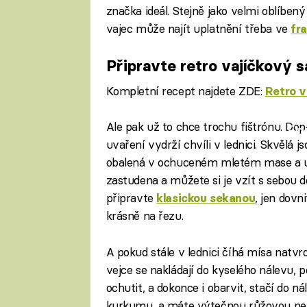
značka ideál. Stejně jako velmi oblíben
vajec může najít uplatnění třeba ve
fr
Připravte retro vajíčkový 
Kompletní recept najdete ZDE:
Retro v
Ale pak už to chce trochu fištrónu. D
Fa
uvaření vydrží chvíli v lednici. Skvělá j
obalená v ochuceném mletém mase a up
zastudena a můžete si je vzít s sebou d
připravte
, jen dovn
klasickou sekanou
krásně na řezu.
A pokud stále v lednici číhá mísa natv
vejce se nakládají do kyselého nálevu, 
ochutit, a dokonce i obarvit, stačí do 
kurkumu, a máte výtečnou růžovou neb