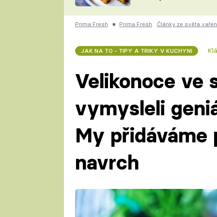
skvělý způsob, jak
ZDENĚK
zpracovat přerostlé
ČESKO NA TALÍŘI
cukety
POHLREICH
Prima Fresh
■
Prima Fresh
Články ze světa vařen
KAROLÍNA,
JAROSLAV SAPÍK
DOMÁCÍ
Kl
JAK NA TO - TIPY A TRIKY V KUCHYNI
KUCHAŘKA
KAROLÍNA
KAMBERSKÁ
Velikonoce ve 
vymysleli geniá
My přidáváme 
navrch