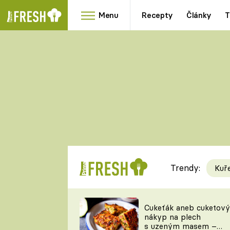
Menu
Recepty
Články
T
Oblíbené
Přílohy
recepty
HRANOLKY
HOUBY
KNEDLÍKY
DÝNĚ
KAŠE
RYCHLOVKY
Trendy:
Kuř
Populární
Videorecept
Cukeťák aneb cuketový
nákyp na plech
kuchaři
s uzeným masem –
TEĎ VAŘÍ ŠÉF!