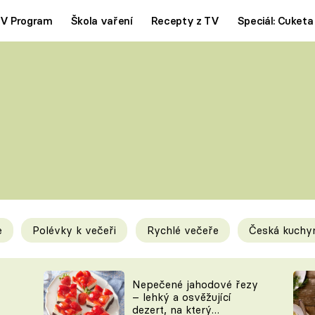
V Program
Škola vaření
Recepty z TV
Speciál: Cuketa
Polévky
Saláty
ČESKÁ KLASIKA
TĚSTOVIN
SILNÉ VÝVARY
SLADKÉ
KRÉMOVÉ
BEZMASÁ J
e
Polévky k večeři
Rychlé večeře
Česká kuchy
y
Tipy a triky
Novink
Nepečené jahodové řezy
– lehký a osvěžující
dezert, na který
KAM ZA JÍDLEM
BLOG