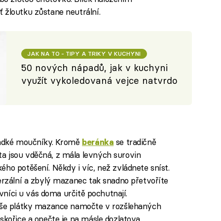
 žloutku zůstane neutrální.
JAK NA TO - TIPY A TRIKY V KUCHYNI
50 nových nápadů, jak v kuchyni
využít vykoledovaná vejce natvrdo
sladké moučníky. Kromě
se tradičně
beránka
a jsou vděčná, z mála levných surovin
ho potěšení. Někdy i víc, než zvládnete sníst.
verzální a zbylý mazanec tak snadno přetvoříte
rávníci u vás doma určitě pochutnají.
duše plátky mazance namočte v rozšlehaných
skořice a opečte je na másle dozlatova.