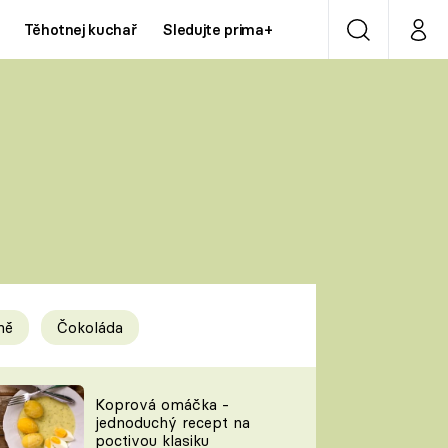
Těhotnej kuchař
Sledujte prima+
Vyhledávání
Můj p
Prima+
Y
CNN Prima NEWS
Prima ZOOM
ÍDLA
Prima LIVING
Prima Ženy
ně
Čokoláda
Prima LAJK
y
Koprová omáčka -
jednoduchý recept na
Sledujte nás
poctivou klasiku