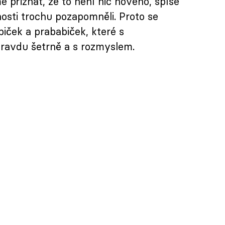
 přiznat, že to není nic nového, spíše
osti trochu pozapomněli. Proto se
iček a prababiček, které s
ravdu šetrně a s rozmyslem.