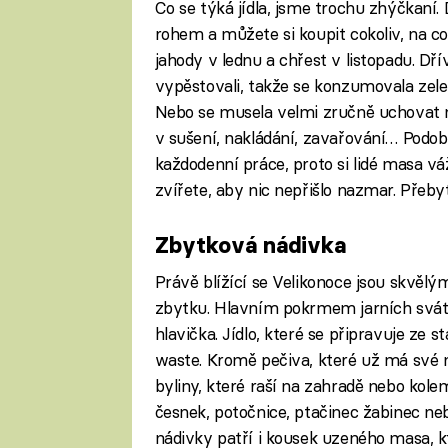
Co se týká jídla, jsme trochu zhýčkaní.
rohem a můžete si koupit cokoliv, na c
jahody v lednu a chřest v listopadu. Dřív
vypěstovali, takže se konzumovala zele
Nebo se musela velmi zručně uchovat na
v sušení, nakládání, zavařování… Podob
každodenní práce, proto si lidé masa váž
zvířete, aby nic nepřišlo nazmar. Přebytky
Zbytková nádivka
Právě blížící se Velikonoce jsou skvělý
zbytku. Hlavním pokrmem jarních svát
hlavička. Jídlo, které se připravuje ze
waste. Kromě pečiva, které už má své ne
byliny, které raší na zahradě nebo kole
česnek, potočnice, ptačinec žabinec neb
nádivky patří i kousek uzeného masa, kt