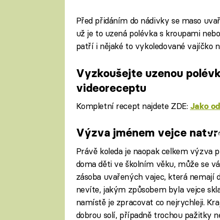
Před přidáním do nádivky se maso uvaří 
už je to uzená polévka s kroupami nebo
patří i nějaké to vykoledované vajíčko n
Vyzkoušejte uzenou polévk
videoreceptu
Kompletní recept najdete ZDE:
Jako od
Výzva jménem vejce natvr
Fa
Právě koleda je naopak celkem výzva p
doma děti ve školním věku, může se vá
zásoba uvařených vajec, která nemají d
nevíte, jakým způsobem byla vejce skla
namístě je zpracovat co nejrychleji. K
dobrou solí, případně trochou pažitky 