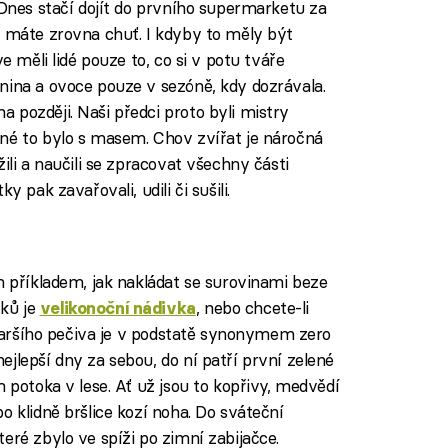
 Dnes stačí dojít do prvního supermarketu za
o máte zrovna chuť. I kdyby to měly být
e měli lidé pouze to, co si v potu tváře
nina a ovoce pouze v sezóně, kdy dozrávala.
 později. Naši předci proto byli mistry
né to bylo s masem. Chov zvířat je náročná
ili a naučili se zpracovat všechny části
 pak zavařovali, udili či sušili.
m příkladem, jak nakládat se surovinami beze
ků je
, nebo chcete-li
velikonoční nádivka
 staršího pečiva je v podstatě synonymem zero
jlepší dny za sebou, do ní patří první zelené
m potoka v lese. Ať už jsou to kopřivy, medvědí
o klidně bršlice kozí noha. Do sváteční
eré zbylo ve spíži po zimní zabijačce.