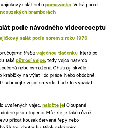
ý vajíčkový salát nebo
. Velká porce
pomazánka
.
ancouzských bramborách
salát podle návodného videoreceptu
ajíčkový salát podle norem z roku 1976
oporučujeme třeba
, která po
vaječnou tlačenku
iled to fetch
sou také
, tedy vejce natvrdo
pštrosí vejce
ečená nebo osmažená. Chutnají skvěle i
o krabičky na výlet i do práce. Nebo obdobně
itř schovejte vejce natvrdo, bude to vypadat
rdo uvařených vajec,
! Oloupaná
naložte je
podobně jako utopenci. Můžete je také různě
nálevu přidat kousek červené řepy nebo
o žlutou chuťovku. Bílek naložením