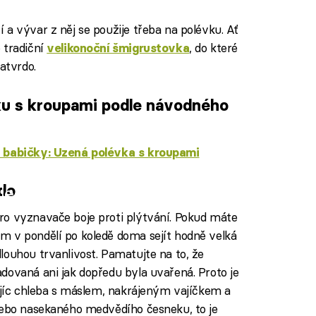
a vývar z něj se použije třeba na polévku. Ať
 tradiční
, do které
velikonoční šmigrustovka
atvrdo.
u s kroupami podle návodného
 babičky: Uzená polévka s kroupami
do
iled to fetch
ro vyznavače boje proti plýtvání. Pokud máte
m v pondělí po koledě doma sejít hodně velká
louhou trvanlivost. Pamatujte na to, že
dovaná ani jak dopředu byla uvařená. Proto je
rajíc chleba s máslem, nakrájeným vajíčkem a
nebo nasekaného medvědího česneku, to je