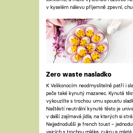
v kyselém nálevu příjemně zpevní, chuť
Zero waste nasladko
K Velikonocím neodmyslitelně patří i 
peče také kynutý mazanec. Kynutá těst
vykouzlíte s trochou umu spoustu sladké
Naštěstí neutrální kynuté těsto je uni
v další zajímavá jídla, na kterých si st
Nejjednodušší je french toust – jedno
vejcích s trochou mléka, cukru a mleté 