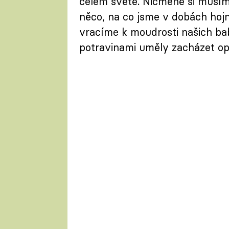
celém světě. Nicméně si musíme
něco, na co jsme v dobách hojn
vracíme k moudrosti našich bab
potravinami uměly zacházet op