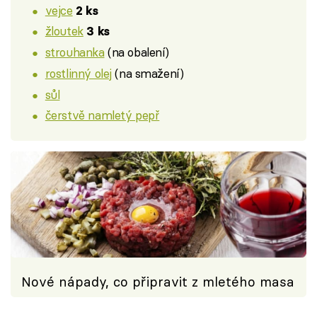
vejce
2 ks
žloutek
3 ks
strouhanka
(na obalení)
rostlinný olej
(na smažení)
sůl
čerstvě namletý pepř
Nové nápady, co připravit z mletého masa