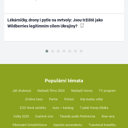
Lékárničky, drony i pytle na mrtvoly: Jsou tržiště jako
Wildberries legitimním cílem Ukrajiny?
Populární témata
Jak zhubnout
Nejlepší filmy 2024
Nejlepší horory
TV program
Změna času
Partie
Počasí
Kdy budou volby
ZOO Nové začátky
Auto – katalog
7 pádů Honzy Dědka
Volby 2025
Svařené víno
Tatarák podle Pohlreicha
Aloe vera
Pěstování lichořeřišnice
Výpočet ascendentu
Tvarohové knedlíky