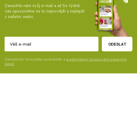
Zanechte nám svůj e-mail a až 5x týdně
vás upozorníme na to nejnovější a nejlepší
z našeho webu.
ODESLAT
Odesláním formuláře souhlasíte s
podmínkami zpracování osobních
údajů