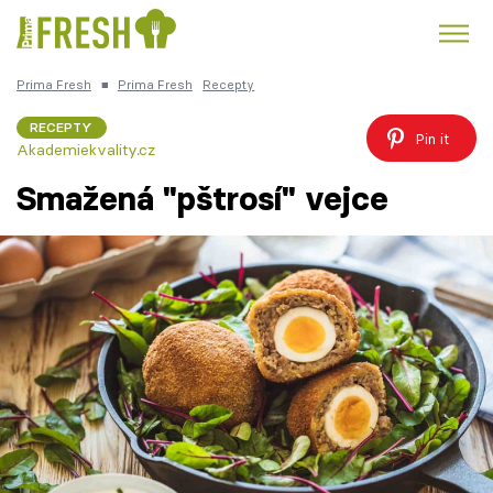
Prima Fresh
■
Prima Fresh
Recepty
Kuře
Polévky k večeři
Rychlé večeře
Trendy:
RECEPTY
Pin it
Akademiekvality.cz
Česká kuchyně
Čokoláda
Smažená "pštrosí" vejce
Témata
Recepty
Články
TV Program