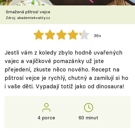
Škola vaření
Smažená pštrosí vejce
Zdroj: akademiekvality.cz
Recepty z TV
Speciál: Cuketa
36x
Těhotnej kuchař
Jestli vám z koledy zbylo hodně uvařených
vajec a vajíčkové pomazánky už jste
Sledujte prima+
přejedení, zkuste něco nového. Recept na
pštrosí vejce je rychlý, chutný a zamilují si ho
Přihlášení
i vaše děti. Vypadají totiž jako od dinosaura!
Sledujte nás
4 porce
60 minut