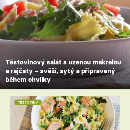
Těstovinový salát s uzenou makrelou
a rajčaty – svěží, sytý a připravený
během chvilky
TĚSTOVINY