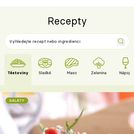
Recepty
Těstoviny
Sladké
Maso
Zelenina
Nápoje
SALÁTY