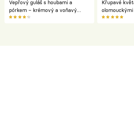
Vepřový guláš s houbami a
Křupavé květ
pórkem – krémový a voňavý
olomouckými 
pokrm z jednoho hrnce
bezlepkový o
českým sýre