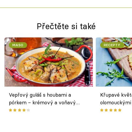
Přečtěte si také
MASO
RECEPTY
Vepřový guláš s houbami a
Křupavé květ
pórkem – krémový a voňavý
olomouckými 
pokrm z jednoho hrnce
bezlepkový o
českým sýre