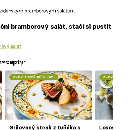
m vídeňským bramborovým salátem.
ční bramborový salát, stačí si pustit
ový salát
recepty:
iled to fetch
RYBY A MOŘSKÉ PLODY
RYBY A MOŘSK
Grilovaný steak z tuňáka s
Losos s br