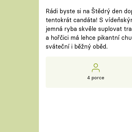
Rádi byste si na Štědrý den do
tentokrát candáta! S vídeňsk
jemná ryba skvěle suplovat trad
a hořčici má lehce pikantní chuť
sváteční i běžný oběd.
4 porce