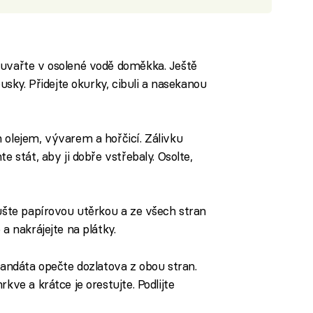
 uvařte v osolené vodě doměkka. Ještě
ousky. Přidejte okurky, cibuli a nasekanou
 olejem, vývarem a hořčicí. Zálivku
e stát, aby ji dobře vstřebaly. Osolte,
sušte papírovou utěrkou a ze všech stran
a nakrájejte na plátky.
candáta opečte dozlatova z obou stran.
kve a krátce je orestujte. Podlijte