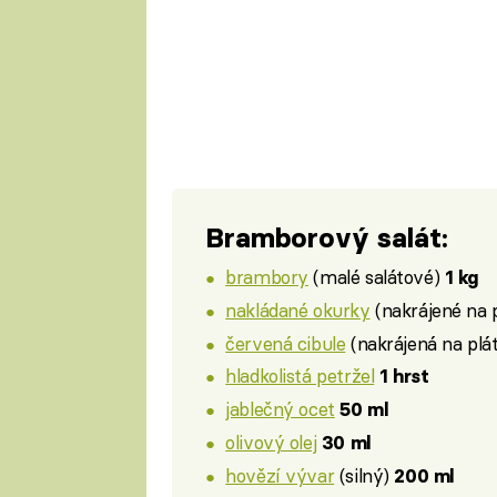
Bramborový salát:
brambory
(malé salátové)
1 kg
nakládané okurky
(nakrájené na 
červená cibule
(nakrájená na plá
hladkolistá petržel
1 hrst
jablečný ocet
50 ml
olivový olej
30 ml
hovězí vývar
(silný)
200 ml