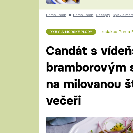
skvělý způsob, jak
ZDENĚK
zpracovat přerostlé
ČESKO NA TALÍŘI
cukety
POHLREICH
Prima Fresh
■
Prima Fresh
Recepty
Ryby a moř
KAROLÍNA,
JAROSLAV SAPÍK
DOMÁCÍ
redakce Prima
RYBY A MOŘSKÉ PLODY
KUCHAŘKA
KAROLÍNA
KAMBERSKÁ
Candát s víde
bramborovým s
na milovanou š
večeři