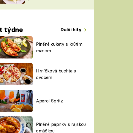
TORKY
ESH
t týdne
Další hity
Plněné cukety s krůtím
masem
Hrníčková buchta s
ovocem
Aperol Spritz
Plněné papriky s rajskou
omáčkou