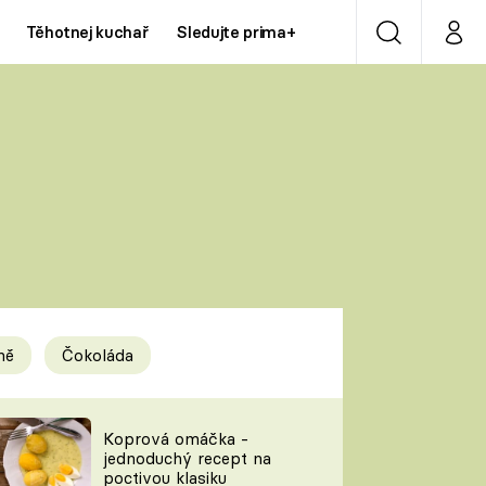
Těhotnej kuchař
Sledujte prima+
Vyhledávání
Můj p
Prima+
Y
CNN Prima NEWS
Prima ZOOM
ÍDLA
Prima LIVING
Prima Ženy
ně
Čokoláda
Prima LAJK
y
Koprová omáčka -
jednoduchý recept na
Sledujte nás
poctivou klasiku