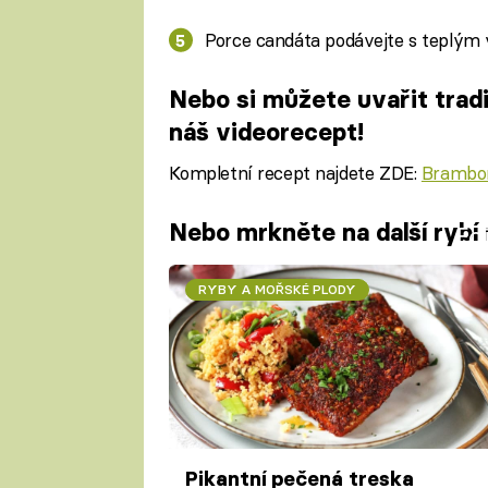
Porce candáta podávejte s teplý
Nebo si můžete uvařit tradi
náš videorecept!
Kompletní recept najdete ZDE:
Brambor
Nebo mrkněte na další rybí 
Fa
RYBY A MOŘSKÉ PLODY
Pikantní pečená treska