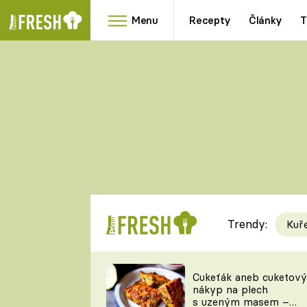
Menu
Recepty
Články
T
Oblíbené
Přílohy
recepty
HRANOLKY
HOUBY
KNEDLÍKY
DÝNĚ
KAŠE
RYCHLOVKY
Trendy:
Kuř
Populární
Videorecept
Cukeťák aneb cuketový
nákyp na plech
kuchaři
s uzeným masem –
TEĎ VAŘÍ ŠÉF!