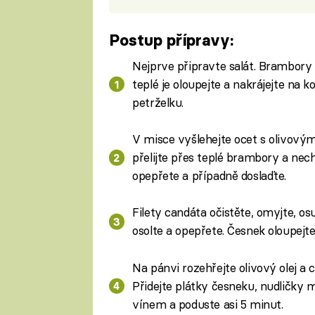
Postup přípravy:
Nejprve připravte salát. Brambory
teplé je oloupejte a nakrájejte na k
petrželku.
V misce vyšlehejte ocet s olivovým
přelijte přes teplé brambory a necht
opepřete a případně doslaďte.
Filety candáta očistěte, omyjte, o
osolte a opepřete. Česnek oloupejte 
Na pánvi rozehřejte olivový olej a 
Přidejte plátky česneku, nudličky mr
vínem a poduste asi 5 minut.