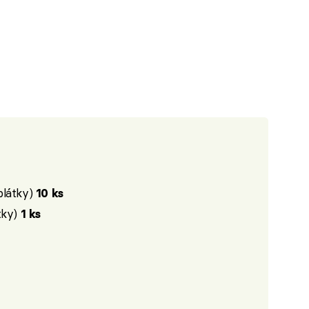
plátky)
10 ks
tky)
1 ks