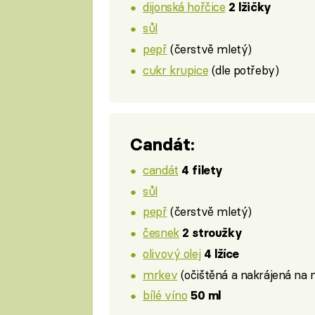
dijonská hořčice
2 lžičky
sůl
pepř
(čerstvě mletý)
cukr krupice
(dle potřeby)
Candát:
candát
4 filety
sůl
pepř
(čerstvě mletý)
česnek
2 stroužky
olivový olej
4 lžíce
mrkev
(očištěná a nakrájená na 
bílé víno
50 ml