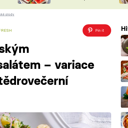
nepotřebujete troubu
ŠÉFREDAK
VYCHYTÁVKY
ské plody
SOUTĚŽ FR
NA NÁKUPECH
ČASOPIS
Hi
 FRESH
Pin it
ňským
alátem – variace
tědrovečerní