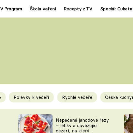
V Program
Škola vaření
Recepty z TV
Speciál: Cuketa
Polévky
Saláty
ČESKÁ KLASIKA
TĚSTOVIN
SILNÉ VÝVARY
SLADKÉ
KRÉMOVÉ
BEZMASÁ J
e
Polévky k večeři
Rychlé večeře
Česká kuchy
y
Tipy a triky
Novink
Nepečené jahodové řezy
– lehký a osvěžující
dezert, na který
KAM ZA JÍDLEM
BLOG