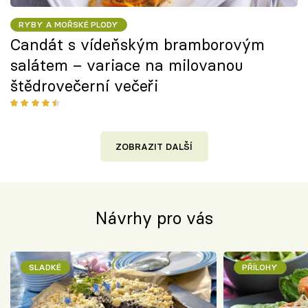
RYBY A MOŘSKÉ PLODY
Candát s vídeňským bramborovým
salátem – variace na milovanou
štědrovečerní večeři
ZOBRAZIT DALŠÍ
Návrhy pro vás
SLADKÉ
PŘÍLOHY