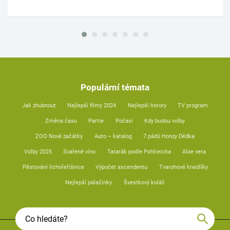
Populární témata
Jak zhubnout
Nejlepší filmy 2024
Nejlepší horory
TV program
Změna času
Partie
Počasí
Kdy budou volby
ZOO Nové začátky
Auto – katalog
7 pádů Honzy Dědka
Volby 2025
Svařené víno
Tatarák podle Pohlreicha
Aloe vera
Pěstování lichořeřišnice
Výpočet ascendentu
Tvarohové knedlíky
Nejlepší palačinky
Švestkový koláč