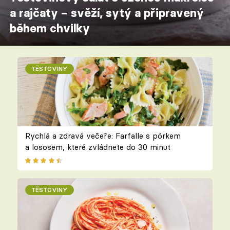
a rajčaty – svěží, sytý a připravený
během chvilky
TĚSTOVINY
Rychlá a zdravá večeře: Farfalle s pórkem
a lososem, které zvládnete do 30 minut
TĚSTOVINY