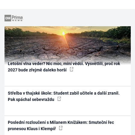
Letošní vlna veder? Nic moc, míní vědci. Vysvětlili, proč rok
2027 bude zřejmě daleko horší
Střelba v thajské škole: Student zabil učitele a další zranil.
Pak spáchal sebevraždu
Poslední rozloučení s Milanem Knížákem: Smuteční řec
pronesou Klaus i Klempíř