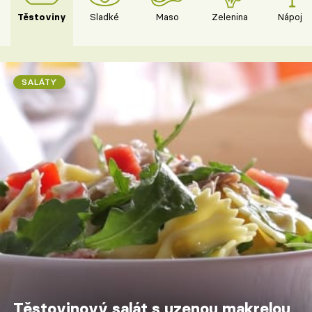
Těstoviny
Sladké
Maso
Zelenina
Nápoje
SALÁTY
Těstovinový salát s uzenou makrelou