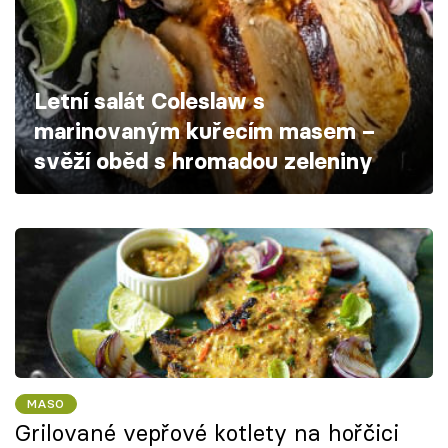
Škola vaření
Recepty z TV
Letní salát Coleslaw s
Speciál: Cuketa
marinovaným kuřecím masem –
svěží oběd s hromadou zeleniny
Těhotnej kuchař
Sledujte prima+
Přihlášení
Sledujte nás
MASO
Grilované vepřové kotlety na hořčici