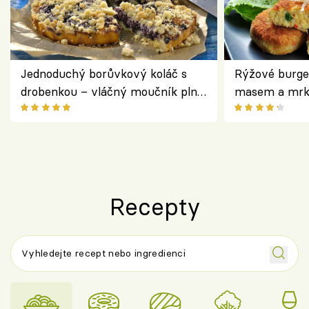
Jednoduchý borůvkový koláč s
Rýžové burge
drobenkou – vláčný moučník plný
masem a mrk
ovoce
salátem – leh
Recepty