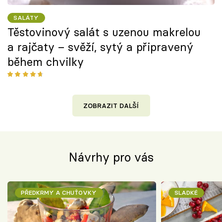
SALÁTY
Těstovinový salát s uzenou makrelou
a rajčaty – svěží, sytý a připravený
během chvilky
ZOBRAZIT DALŠÍ
Návrhy pro vás
PŘEDKRMY A CHUŤOVKY
SLADKÉ