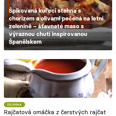
Škola vaření
Špikovaná kuřecí stehna s
chorizem a olivami pečená na letní
Recepty z TV
zelenině – šťavnaté maso s
Speciál: Cuketa
výraznou chutí inspirovanou
Španělskem
Těhotnej kuchař
Sledujte prima+
Přihlášení
Sledujte nás
ZELENINA
Rajčatová omáčka z čerstvých rajčat