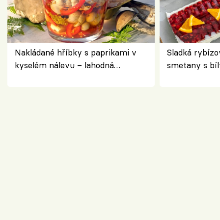
Nakládané hříbky s paprikami v
Sladká rybízo
kyselém nálevu – lahodná
smetany s bí
chuťovka do spíže
osvěžující de