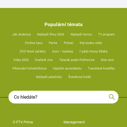
Populární témata
Jak zhubnout
Nejlepší filmy 2024
Nejlepší horory
TV program
Změna času
Partie
Počasí
Kdy budou volby
ZOO Nové začátky
Auto – katalog
7 pádů Honzy Dědka
Volby 2025
Svařené víno
Tatarák podle Pohlreicha
Aloe vera
Pěstování lichořeřišnice
Výpočet ascendentu
Tvarohové knedlíky
Nejlepší palačinky
Švestkový koláč
O FTV Prima
Management