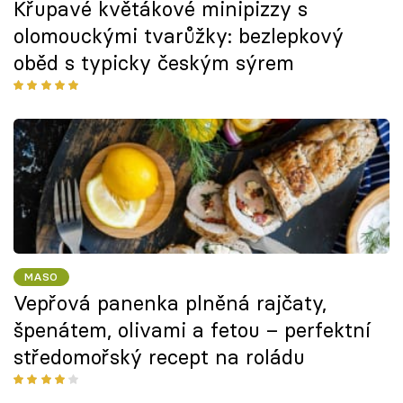
Křupavé květákové minipizzy s
olomouckými tvarůžky: bezlepkový
oběd s typicky českým sýrem
MASO
Vepřová panenka plněná rajčaty,
špenátem, olivami a fetou – perfektní
středomořský recept na roládu