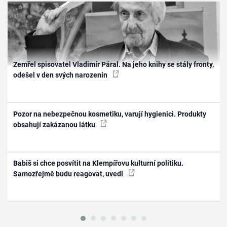
Zemřel spisovatel Vladimír Páral. Na jeho knihy se stály fronty,
odešel v den svých narozenin
Pozor na nebezpečnou kosmetiku, varují hygienici. Produkty
obsahují zakázanou látku
Babiš si chce posvítit na Klempířovu kulturní politiku.
Samozřejmě budu reagovat, uvedl