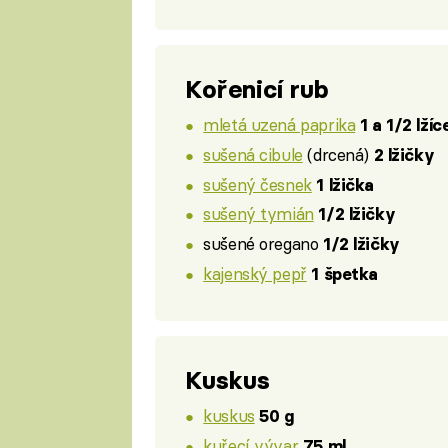
Kořenicí rub
mletá uzená paprika
1 a 1/2 lžíc
sušená cibule
(drcená)
2 lžičky
sušený česnek
1 lžička
sušený tymián
1/2 lžičky
sušené oregano
1/2 lžičky
kajenský pepř
1 špetka
Kuskus
kuskus
50 g
kuřecí vývar
75 ml