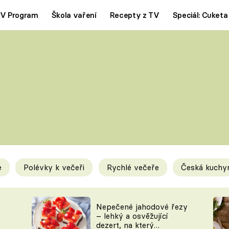
V Program
Škola vaření
Recepty z TV
Speciál: Cuketa
Polévky
Saláty
ČESKÁ KLASIKA
TĚSTOVIN
SILNÉ VÝVARY
SLADKÉ
KRÉMOVÉ
BEZMASÁ J
e
Polévky k večeři
Rychlé večeře
Česká kuchy
y
Tipy a triky
Novink
Nepečené jahodové řezy
– lehký a osvěžující
dezert, na který
KAM ZA JÍDLEM
BLOG