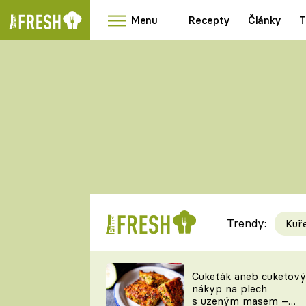
Menu
Recepty
Články
T
Oblíbené
Přílohy
recepty
HRANOLKY
HOUBY
KNEDLÍKY
DÝNĚ
KAŠE
RYCHLOVKY
Trendy:
Kuř
Populární
Videorecept
Cukeťák aneb cuketový
nákyp na plech
kuchaři
s uzeným masem –
TEĎ VAŘÍ ŠÉF!