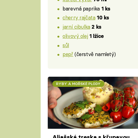
barevná paprika
1 ks
cherry rajčata
10 ks
jarní cibulka
2 ks
olivový olej
1 lžíce
sůl
pepř
(čerstvě namletý)
RYBY A MOŘSKÉ PLODY
Aljašská treska s křupavou