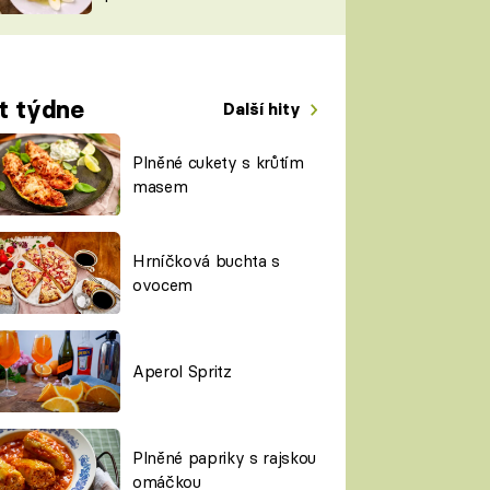
TORKY
ESH
t týdne
Další hity
Plněné cukety s krůtím
masem
Hrníčková buchta s
ovocem
Aperol Spritz
Plněné papriky s rajskou
omáčkou