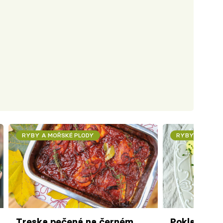
RYBY A MOŘSKÉ PLODY
RYBY A MOŘSK
Treska pečená na černém
Poklady fr