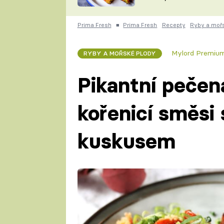
skvělý způsob, jak
ZDENĚK
zpracovat přerostlé
ČESKO NA TALÍŘI
cukety
POHLREICH
Prima Fresh
■
Prima Fresh
Recepty
Ryby a moř
KAROLÍNA,
JAROSLAV SAPÍK
DOMÁCÍ
Mylord Premiu
RYBY A MOŘSKÉ PLODY
KUCHAŘKA
KAROLÍNA
KAMBERSKÁ
Pikantní pečen
kořenicí směsi
kuskusem