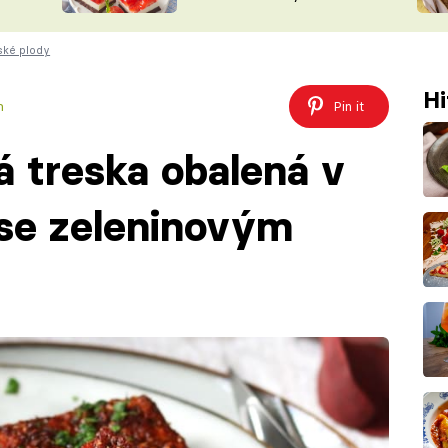
nepotřebujete troubu
ŠÉFREDAK
VYCHYTÁVKY
ské plody
SOUTĚŽ FR
NA NÁKUPECH
ČASOPIS
Hi
m
Pin it
á treska obalená v
 se zeleninovým