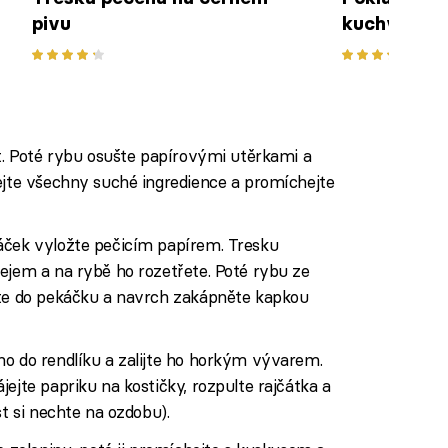
pivu
kuchyně: Tr
it. Poté rybu osušte papírovými utěrkami a
ejte všechny suché ingredience a promíchejte
áček vyložte pečicím papírem. Tresku
ejem a na rybě ho rozetřete. Poté rybu ze
jte do pekáčku a navrch zakápněte kapkou
ho do rendlíku a zalijte ho horkým vývarem.
ejte papriku na kostičky, rozpulte rajčátka a
st si nechte na ozdobu).