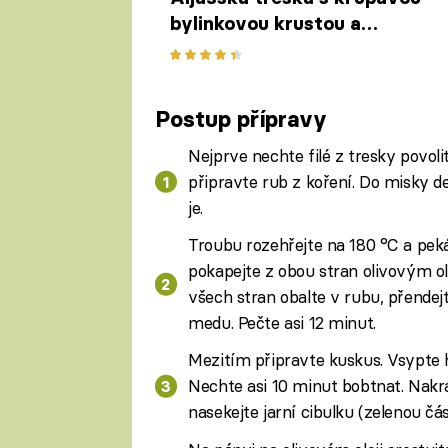
bylinkovou krustou a
šťouchanými bramborami
Postup přípravy
Nejprve nechte filé z tresky povol
připravte rub z koření. Do misky d
je.
Troubu rozehřejte na 180 °C a pek
pokapejte z obou stran olivovým ol
všech stran obalte v rubu, přende
medu. Pečte asi 12 minut.
Mezitím připravte kuskus. Vsypte 
Nechte asi 10 minut bobtnat. Nakráj
nasekejte jarní cibulku (zelenou čá