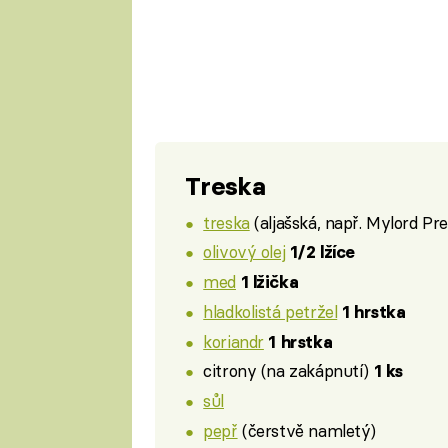
Treska
treska
(aljašská, např. Mylord P
olivový olej
1/2 lžíce
med
1 lžička
hladkolistá petržel
1 hrstka
koriandr
1 hrstka
citrony (na zakápnutí)
1 ks
sůl
pepř
(čerstvě namletý)