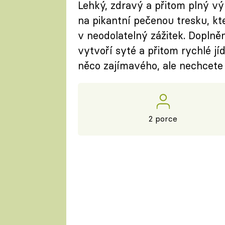
Lehký, zdravý a přitom plný vý
na pikantní pečenou tresku, kt
v neodolatelný zážitek. Dopl
vytvoří syté a přitom rychlé jíd
něco zajímavého, ale nechcete 
2 porce