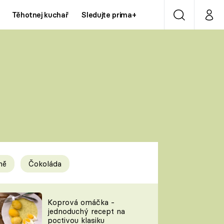
Těhotnej kuchař
Sledujte prima+
Vyhledávání
Můj p
Prima+
Y
CNN Prima NEWS
Prima ZOOM
ÍDLA
Prima LIVING
Prima Ženy
ně
Čokoláda
Prima LAJK
y
Koprová omáčka -
jednoduchý recept na
Sledujte nás
poctivou klasiku