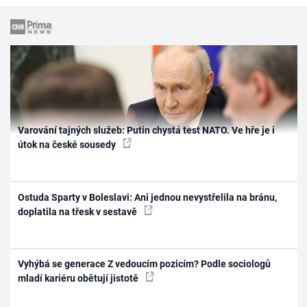
Varování tajných služeb: Putin chystá test NATO. Ve hře je i
útok na české sousedy
Ostuda Sparty v Boleslavi: Ani jednou nevystřelila na bránu,
doplatila na třesk v sestavě
Vyhýbá se generace Z vedoucím pozicím? Podle sociologů
mladí kariéru obětují jistotě