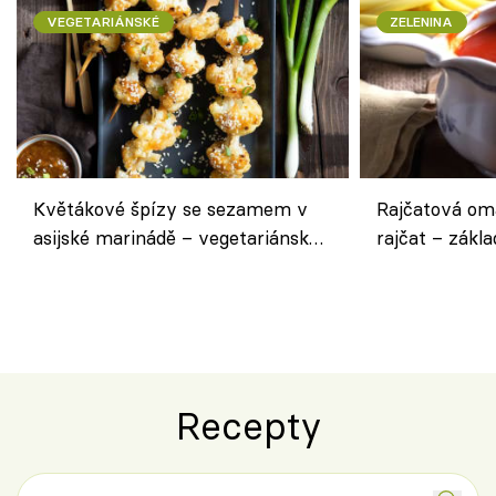
VEGETARIÁNSKÉ
ZELENINA
Květákové špízy se sezamem v
Rajčatová om
asijské marinádě – vegetariánská
rajčat – zákla
chuťovka z grilu
Recepty