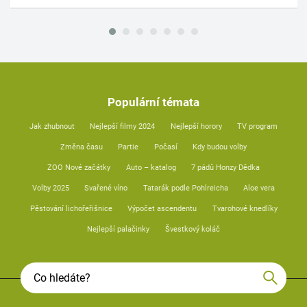
Populární témata
Jak zhubnout
Nejlepší filmy 2024
Nejlepší horory
TV program
Změna času
Partie
Počasí
Kdy budou volby
ZOO Nové začátky
Auto – katalog
7 pádů Honzy Dědka
Volby 2025
Svařené víno
Tatarák podle Pohlreicha
Aloe vera
Pěstování lichořeřišnice
Výpočet ascendentu
Tvarohové knedlíky
Nejlepší palačinky
Švestkový koláč