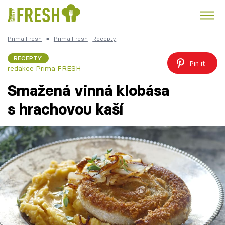
Prima Fresh
■
Prima Fresh
Recepty
Kuře
Polévky k večeři
Rychlé večeře
Trendy:
RECEPTY
Pin it
redakce Prima FRESH
Česká kuchyně
Čokoláda
Smažená vinná klobása
s hrachovou kaší
Témata
Recepty
Články
TV Program