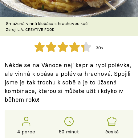
Škola vaření
Recepty z TV
Smažená vinná klobása s hrachovou kaší
Zdroj: L.A. CREATIVE FOOD
Speciál: Cuketa
30x
Těhotnej kuchař
Někde se na Vánoce nejí kapr a rybí polévka,
Sledujte prima+
ale vinná klobása a polévka hrachová. Spojili
jsme je tak trochu k sobě a je to úžasná
Přihlášení
kombinace, kterou si můžete užít i kdykoliv
během roku!
Sledujte nás
4 porce
60 minut
česká