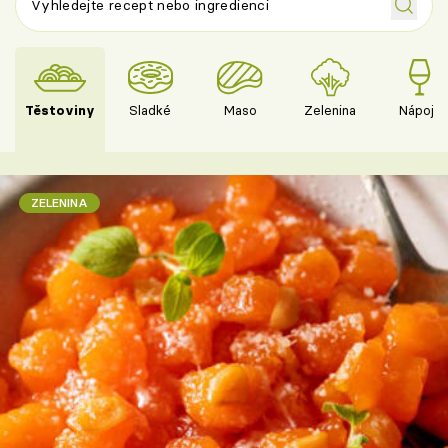
Těstoviny
Sladké
Maso
Zelenina
Nápoje
ZELENINA