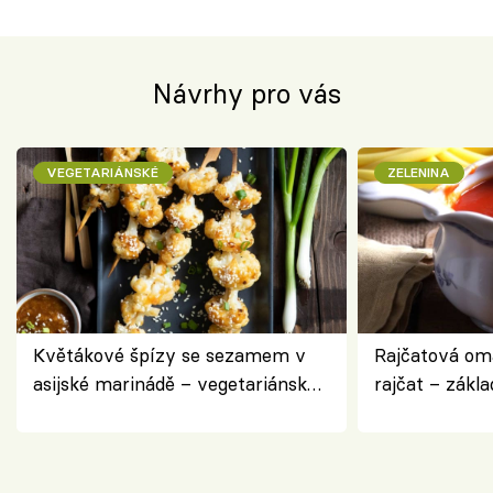
Návrhy pro vás
VEGETARIÁNSKÉ
ZELENINA
Květákové špízy se sezamem v
Rajčatová om
asijské marinádě – vegetariánská
rajčat – zákla
chuťovka z grilu