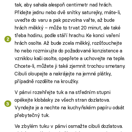
tak, aby sahala alespoň centimetr nad hrách.
Přidejte jednu nebo dvě snítky saturejky, máte-li,
uveďte do varu a pak pozvolna vařte, až bude
hrách měkký – může to trvat 20 minut, ale také
třeba hodinu, podle stáří hrachu. Ke konci vaření
hrách osolte. Až bude zcela měkký, rozšťouchejte
ho nebo rozmixujte do požadované konzistence a
vzniklou kaši osolte, opepřete a uchovejte na teple.
Chcete-li, můžete ji také zjemnit trochou smetany.
Cibuli oloupejte a nakrájejte na jemné plátky,
případně rozdělte na kroužky.
V pánvi rozehřejte tuk a na středním stupni
opékejte klobásky ze všech stran dozlatova.
Vyndejte je a nechte na kuchyňském papíru odsát
přebytečný tuk.
Ve zbylém tuku v pánvi osmažte cibuli dozlatova.