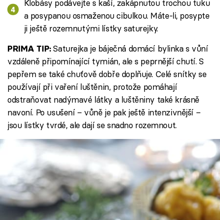
Klobásy podávejte s kaší, zakápnutou trochou tuku
a posypanou osmaženou cibulkou. Máte-li, posypte
ji ještě rozemnutými lístky saturejky.
Saturejka je báječná domácí bylinka s vůní
PRIMA TIP:
vzdáleně připomínající tymián, ale s peprnější chutí. S
pepřem se také chuťově dobře doplňuje. Celé snítky se
používají při vaření luštěnin, protože pomáhají
odstraňovat nadýmavé látky a luštěniny také krásně
navoní. Po usušení – vůně je pak ještě intenzivnější –
jsou lístky tvrdé, ale dají se snadno rozemnout.