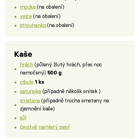
mouka
(na obalení)
vejce
(na obalení)
strouhanka
(na obalení)
Kaše
hrách
(půlený žlutý hrách, přes noc
namočený)
500 g
cibule
1 ks
saturejka
(případně několik snítek )
smetana
(případně trocha smetany na
zjemnění kaše)
sůl
čerstvě namletý pepř