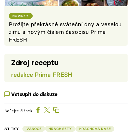
NOVINKY
Prožijte překrásné sváteční dny a veselou
zimu s novým číslem časopisu Prima
FRESH
Zdroj receptu
redakce Prima FRESH
Vstoupit do diskuze
Sdílejte článek
ŠTÍTKY
VÁNOCE
HRÁCH SETÝ
HRACHOVÁ KAŠE