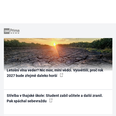
Letošní vlna veder? Nic moc, míní vědci. Vysvětlili, proč rok
2027 bude zřejmě daleko horší
Střelba v thajské škole: Student zabil učitele a další zranil.
Pak spáchal sebevraždu