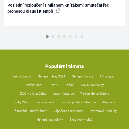
Poslední rozloučení s Milanem Knížákem: Smuteční řec
pronesou Klaus i Klempíř
Populární témata
Jak zhubnout
Nejlepší filmy 2024
Nejlepší horory
TV program
Změna času
Partie
Počasí
Kdy budou volby
ZOO Nové začátky
Auto – katalog
7 pádů Honzy Dědka
Volby 2025
Svařené víno
Tatarák podle Pohlreicha
Aloe vera
Pěstování lichořeřišnice
Výpočet ascendentu
Tvarohové knedlíky
Nejlepší palačinky
Švestkový koláč