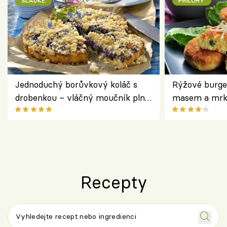
SLADKÉ
PŘÍLOHY
Jednoduchý borůvkový koláč s
Rýžové burge
drobenkou – vláčný moučník plný
masem a mrk
ovoce
salátem – leh
Recepty