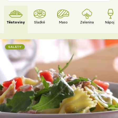
Těstoviny
Sladké
Maso
Zelenina
Nápoje
SALÁTY