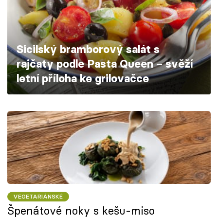
Škola vaření
Recepty z TV
Sicilský bramborový salát s
Speciál: Cuketa
rajčaty podle Pasta Queen – svěží
letní příloha ke grilovačce
Těhotnej kuchař
Sledujte prima+
Přihlášení
Sledujte nás
VEGETARIÁNSKÉ
Špenátové noky s kešu-miso