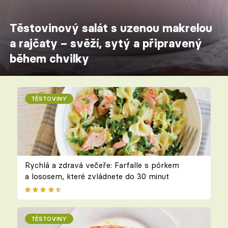
Těstovinový salát s uzenou makrelou
a rajčaty – svěží, sytý a připravený
během chvilky
TĚSTOVINY
Rychlá a zdravá večeře: Farfalle s pórkem
a lososem, které zvládnete do 30 minut
TĚSTOVINY