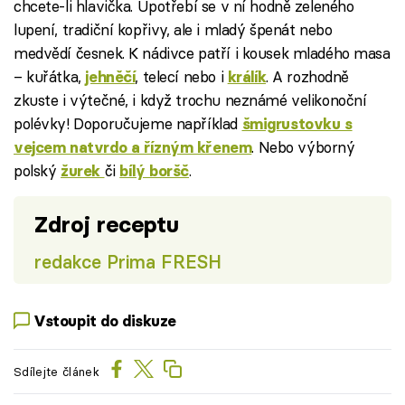
chcete-li hlavička. Upotřebí se v ní hodně zeleného
lupení, tradiční kopřivy, ale i mladý špenát nebo
medvědí česnek. K nádivce patří i kousek mladého masa
– kuřátka,
, telecí nebo i
. A rozhodně
jehněčí
králík
zkuste i výtečné, i když trochu neznámé velikonoční
polévky! Doporučujeme například
šmigrustovku s
. Nebo výborný
vejcem natvrdo a řízným křenem
polský
či
.
žurek
bílý boršč
Zdroj receptu
redakce Prima FRESH
Vstoupit do diskuze
Sdílejte článek