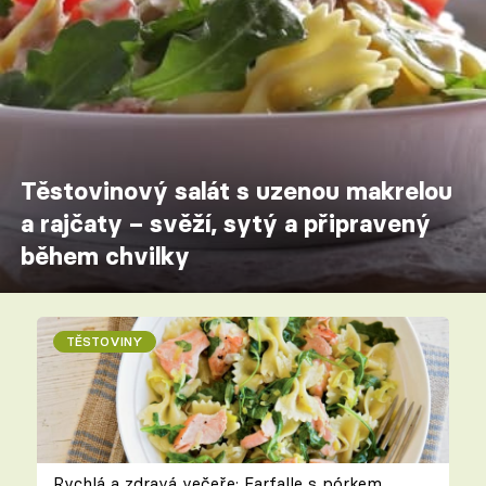
Těstovinový salát s uzenou makrelou
a rajčaty – svěží, sytý a připravený
během chvilky
TĚSTOVINY
Rychlá a zdravá večeře: Farfalle s pórkem