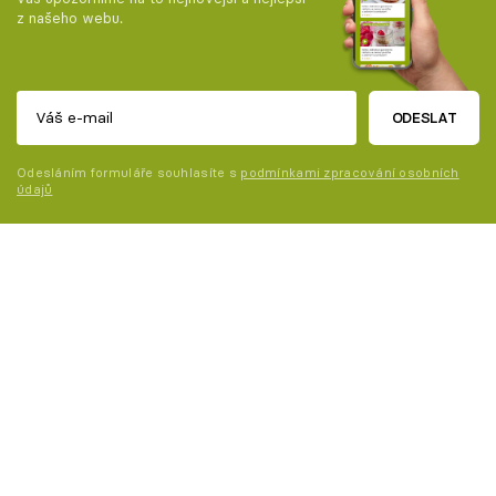
z našeho webu.
ODESLAT
Odesláním formuláře souhlasíte s
podmínkami zpracování osobních
údajů