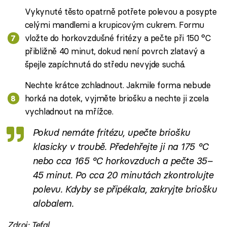
Vykynuté těsto opatrně potřete polevou a posypte
celými mandlemi a krupicovým cukrem. Formu
vložte do horkovzdušné fritézy a pečte při 150 °C
přibližně 40 minut, dokud není povrch zlatavý a
špejle zapíchnutá do středu nevyjde suchá.
Nechte krátce zchladnout. Jakmile forma nebude
horká na dotek, vyjměte briošku a nechte ji zcela
vychladnout na mřížce.
Pokud nemáte fritézu, upečte briošku
klasicky v troubě. Předehřejte ji na 175 °C
nebo cca 165 °C horkovzduch a pečte 35–
45 minut. Po cca 20 minutách zkontrolujte
polevu. Kdyby se připékala, zakryjte briošku
alobalem.
Zdroj: Tefal