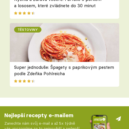
a lososem, které zvládnete do 30 minut
TĚSTOVINY
Super jednoduše: Špagety s paprikovým pestem
podle Zdeňka Pohlreicha
Nejlepší recepty e-mailem
Zanechte nám svůj e-mail a až 5x týdně
vás upozorníme na to nejnovější a nejlepší