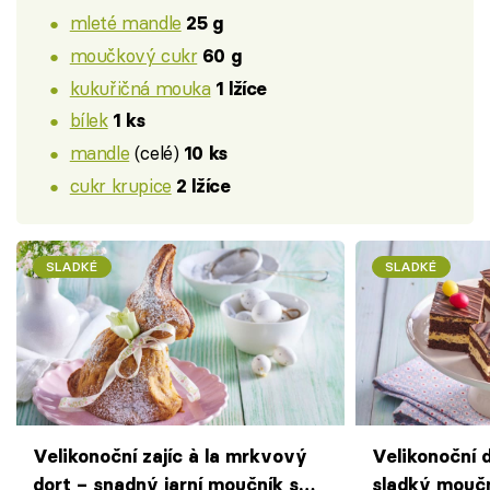
mleté mandle
25 g
moučkový cukr
60 g
kukuřičná mouka
1 lžíce
bílek
1 ks
mandle
(celé)
10 ks
cukr krupice
2 lžíce
SLADKÉ
SLADKÉ
Velikonoční zajíc à la mrkvový
Velikonoční 
dort – snadný jarní moučník s
sladký moučn