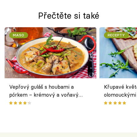
Přečtěte si také
MASO
RECEPTY
Vepřový guláš s houbami a
Křupavé květ
pórkem – krémový a voňavý
olomouckými 
pokrm z jednoho hrnce
bezlepkový o
českým sýre