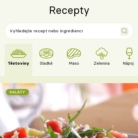
Recepty
Těstoviny
Sladké
Maso
Zelenina
Nápoje
SALÁTY