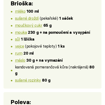
Brioška:
mléko
100 ml
sušené droždí
(pekařské)
1 sáček
moučkový cukr
65 g
mouka
230 g + na pomoučení a vysypání
sůl
1 lžička
vejce
(pokojové teploty)
1 ks
rum
20 ml
máslo
30 g + na vymazání
kandovaná pomerančová kůra (nakrájená)
80
g
sušené rozinky
80 g
Poleva: