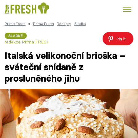
Prima Fresh
■
Prima Fresh
Recepty
Sladké
Kuře
Polévky k večeři
Rychlé večeře
Trendy:
SLADKÉ
Pin it
redakce Prima FRESH
Česká kuchyně
Čokoláda
Italská velikonoční brioška –
sváteční snídaně z
prosluněného jihu
Témata
Recepty
Články
TV Program