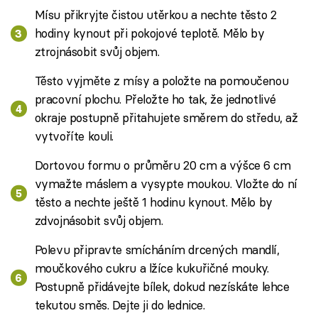
Mísu přikryjte čistou utěrkou a nechte těsto 2
hodiny kynout při pokojové teplotě. Mělo by
ztrojnásobit svůj objem.
Těsto vyjměte z mísy a položte na pomoučenou
pracovní plochu. Přeložte ho tak, že jednotlivé
okraje postupně přitahujete směrem do středu, až
vytvoříte kouli.
Dortovou formu o průměru 20 cm a výšce 6 cm
vymažte máslem a vysypte moukou. Vložte do ní
těsto a nechte ještě 1 hodinu kynout. Mělo by
zdvojnásobit svůj objem.
Polevu připravte smícháním drcených mandlí,
moučkového cukru a lžíce kukuřičné mouky.
Postupně přidávejte bílek, dokud nezískáte lehce
tekutou směs. Dejte ji do lednice.