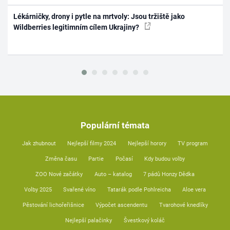
Lékárničky, drony i pytle na mrtvoly: Jsou tržiště jako
Wildberries legitimním cílem Ukrajiny?
Populární témata
Jak zhubnout
Nejlepší filmy 2024
Nejlepší horory
TV program
Změna času
Partie
Počasí
Kdy budou volby
ZOO Nové začátky
Auto – katalog
7 pádů Honzy Dědka
Volby 2025
Svařené víno
Tatarák podle Pohlreicha
Aloe vera
Pěstování lichořeřišnice
Výpočet ascendentu
Tvarohové knedlíky
Nejlepší palačinky
Švestkový koláč