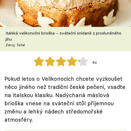
Škola vaření
Recepty z TV
Italská velikonoční brioška – sváteční snídaně z prosluněného
Speciál: Cuketa
jihu
Zdroj: Tefal
Těhotnej kuchař
4x
Sledujte prima+
Pokud letos o Velikonocích chcete vyzkoušet
Přihlášení
něco jiného než tradiční české pečení, vsaďte
na italskou klasiku. Nadýchaná máslová
brioška vnese na sváteční stůl příjemnou
Sledujte nás
změnu a lehký nádech středomořské
atmosféry.