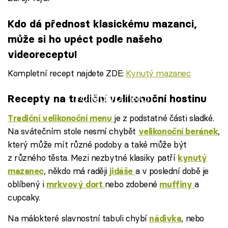
Kdo dá přednost klasickému mazanci,
může si ho upéct podle našeho
videoreceptu!
Kompletní recept najdete ZDE:
Kynutý mazanec
Failed to fetch
Recepty na tradiční velikonoční hostinu
je z podstatné části sladké.
Tradiční velikonoční menu
Na svátečním stole nesmí chybět
,
velikonoční beránek
který může mít různé podoby a také může být
z různého těsta. Mezi nezbytné klasiky patří
kynutý
, někdo má raději
a v poslední době je
mazanec
jidáše
oblíbený i
nebo zdobené
a
mrkvový dort
muffiny
cupcaky.
Na málokteré slavnostní tabuli chybí
, nebo
nádivka