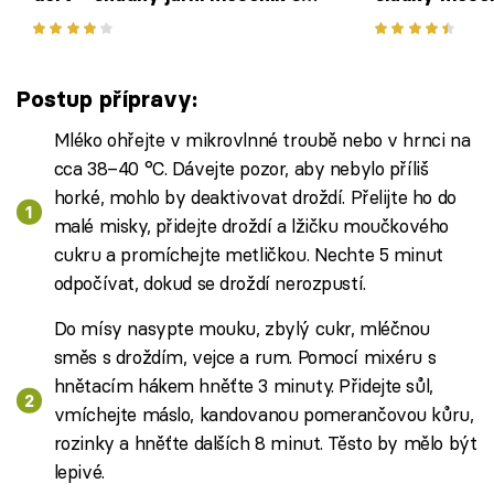
vlašskými ořechy
náplní a čok
Postup přípravy:
Mléko ohřejte v mikrovlnné troubě nebo v hrnci na
cca 38–40 °C. Dávejte pozor, aby nebylo příliš
horké, mohlo by deaktivovat droždí. Přelijte ho do
malé misky, přidejte droždí a lžičku moučkového
cukru a promíchejte metličkou. Nechte 5 minut
odpočívat, dokud se droždí nerozpustí.
Do mísy nasypte mouku, zbylý cukr, mléčnou
směs s droždím, vejce a rum. Pomocí mixéru s
hnětacím hákem hněťte 3 minuty. Přidejte sůl,
vmíchejte máslo, kandovanou pomerančovou kůru,
rozinky a hněťte dalších 8 minut. Těsto by mělo být
lepivé.