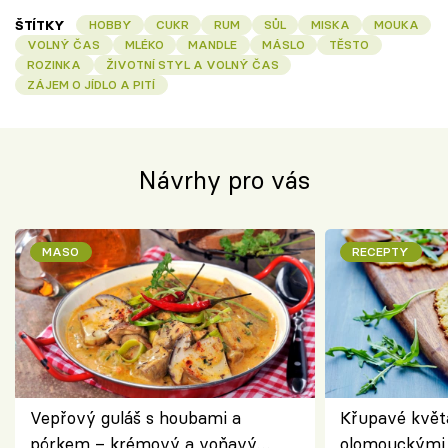
ŠTÍTKY
HOBBY
CUKR
RUM
SŮL
MISKA
MOUKA
VOLNÝ ČAS
MLÉKO
MANDLE
MÁSLO
TĚSTO
ROZINKA
ŽIVOTNÍ STYL A VOLNÝ ČAS
ZÁJEM O JÍDLO A PITÍ
Návrhy pro vás
MASO
RECEPTY
Vepřový guláš s houbami a
Křupavé květ
pórkem – krémový a voňavý
olomouckými 