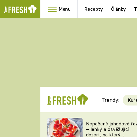
Menu
Recepty
Články
T
Oblíbené
Přílohy
recepty
HRANOLKY
HOUBY
KNEDLÍKY
DÝNĚ
KAŠE
RYCHLOVKY
Trendy:
Kuř
Populární
Videorecept
Nepečené jahodové ře
– lehký a osvěžující
kuchaři
dezert, na který
TEĎ VAŘÍ ŠÉF!