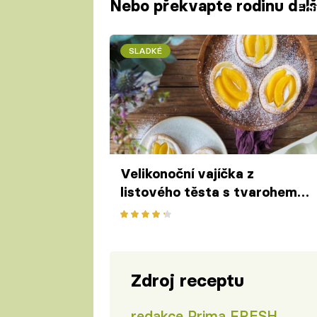
Nebo překvapte rodinu další
Fa
SLADKÉ
Velikonoční vajíčka z
listového těsta s tvarohem a
broskvemi
Zdroj receptu
redakce Prima FRESH