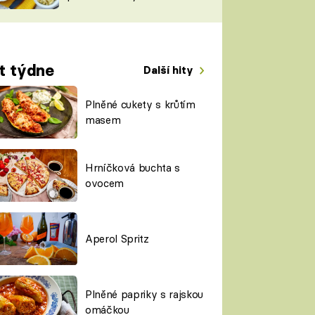
TORKY
ESH
t týdne
Další hity
Plněné cukety s krůtím
masem
Hrníčková buchta s
ovocem
Aperol Spritz
Plněné papriky s rajskou
omáčkou