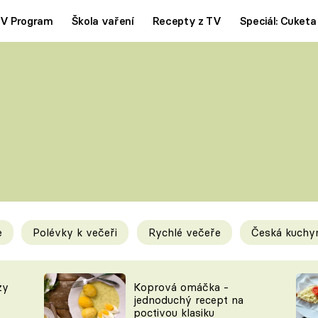
V Program
Škola vaření
Recepty z TV
Speciál: Cuketa
Polévky
Saláty
ČESKÁ KLASIKA
TĚSTOVIN
SILNÉ VÝVARY
SLADKÉ
KRÉMOVÉ
BEZMASÁ J
e
Polévky k večeři
Rychlé večeře
Česká kuchy
y
Tipy a triky
Novink
zy
Koprová omáčka -
jednoduchý recept na
poctivou klasiku
KAM ZA JÍDLEM
BLOG