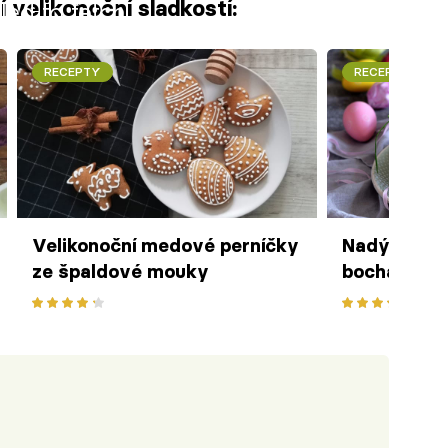
 velikonoční sladkostí:
iled to fetch
RECEPTY
RECEPTY
Velikonoční medové perníčky
Nadýchaný 
ze špaldové mouky
bochánek s