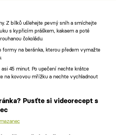
ny. Z bílků ušlehejte pevný sníh a smíchejte
ouku s kypřicím práškem, kakaem a poté
trouhanou čokoládu.
do formy na beránka, kterou předem vymažte
.
 asi 45 minut. Po upečení nechte krátce
te na kovovou mřížku a nechte vychladnout
ánka? Pusťte si videorecept s
nec
 mazanec