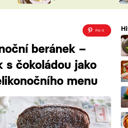
ŠÉFREDAK
VYCHYTÁVKY
SOUTĚŽ FR
NA NÁKUPECH
ČASOPIS
Hi
Pin it
noční beránek –
 s čokoládou jako
elikonočního menu