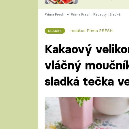
nepotřebujete troubu
ZDENĚK
ČESKO NA TALÍŘI
POHLREICH
Prima Fresh
■
Prima Fresh
Recepty
Sladké
KAROLÍNA,
JAROSLAV SAPÍK
DOMÁCÍ
redakce Prima FRESH
SLADKÉ
KUCHAŘKA
KAROLÍNA
KAMBERSKÁ
Kakaový veliko
vláčný moučník
sladká tečka v