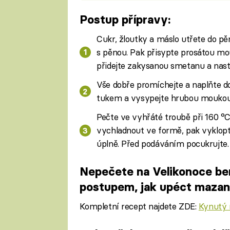
Postup přípravy:
Cukr, žloutky a máslo utřete do pě
s pěnou. Pak přisypte prosátou m
přidejte zakysanou smetanu a nas
Vše dobře promíchejte a naplňte 
tukem a vysypejte hrubou moukou
Pečte ve vyhřáté troubě při 160 °C
vychladnout ve formě, pak vyklop
úplně. Před podáváním pocukrujte.
Nepečete na Velikonoce ber
postupem, jak upéct maza
Kompletní recept najdete ZDE:
Kynutý