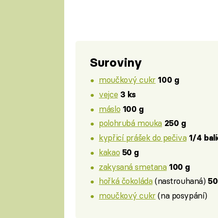
Suroviny
moučkový cukr
100 g
vejce
3 ks
máslo
100 g
polohrubá mouka
250 g
kypřicí prášek do pečiva
1/4 bal
kakao
50 g
zakysaná smetana
100 g
hořká čokoláda
(nastrouhaná)
50
moučkový cukr
(na posypání)