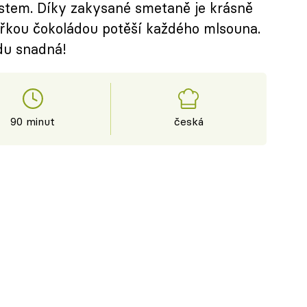
ustem. Díky zakysané smetaně je krásně
řkou čokoládou potěší každého mlsouna.
du snadná!
90 minut
česká