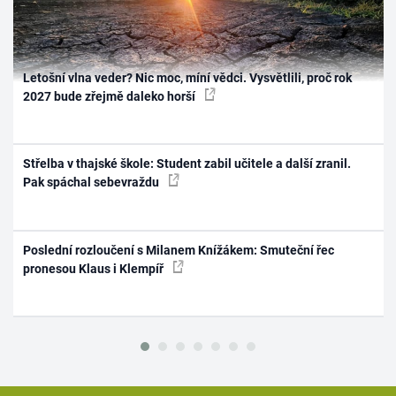
Letošní vlna veder? Nic moc, míní vědci. Vysvětlili, proč rok
2027 bude zřejmě daleko horší
Střelba v thajské škole: Student zabil učitele a další zranil.
Pak spáchal sebevraždu
Poslední rozloučení s Milanem Knížákem: Smuteční řec
pronesou Klaus i Klempíř