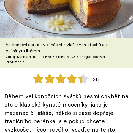
Škola vaření
Recepty z TV
Speciál: Cuketa
Velikonoční dort s dvojí náplní z vlašských ořechů a s
Těhotnej kuchař
vaječným likérem
Zdroj: Kulinární studio BAUER MEDIA CZ / Imagefood BM /
Profimedia
Sledujte prima+
24x
Přihlášení
Během velikonočních svátků nesmí chybět na
stole klasické kynuté moučníky, jako je
Sledujte nás
mazanec či jidáše, někdo si zase dopřeje
tradičního beránka, ale pokud chcete
vyzkoušet něco nového, vsaďte na tento