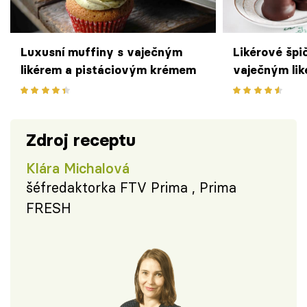
Luxusní muffiny s vaječným
Likérové špi
likérem a pistáciovým krémem
vaječným lik
van Gils Sla
Zdroj receptu
Klára Michalová
šéfredaktorka FTV Prima , Prima
FRESH