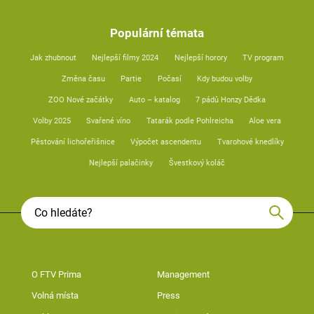
Populární témata
Jak zhubnout
Nejlepší filmy 2024
Nejlepší horory
TV program
Změna času
Partie
Počasí
Kdy budou volby
ZOO Nové začátky
Auto – katalog
7 pádů Honzy Dědka
Volby 2025
Svařené víno
Tatarák podle Pohlreicha
Aloe vera
Pěstování lichořeřišnice
Výpočet ascendentu
Tvarohové knedlíky
Nejlepší palačinky
Švestkový koláč
O FTV Prima
Management
Volná místa
Press