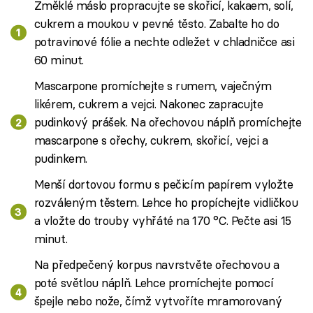
Změklé máslo propracujte se skořicí, kakaem, solí,
cukrem a moukou v pevné těsto. Zabalte ho do
potravinové fólie a nechte odležet v chladničce asi
60 minut.
Mascarpone promíchejte s rumem, vaječným
likérem, cukrem a vejci. Nakonec zapracujte
pudinkový prášek. Na ořechovou náplň promíchejte
mascarpone s ořechy, cukrem, skořicí, vejci a
pudinkem.
Menší dortovou formu s pečicím papírem vyložte
rozváleným těstem. Lehce ho propíchejte vidličkou
a vložte do trouby vyhřáté na 170 °C. Pečte asi 15
minut.
Na předpečený korpus navrstvěte ořechovou a
poté světlou náplň. Lehce promíchejte pomocí
špejle nebo nože, čímž vytvoříte mramorovaný