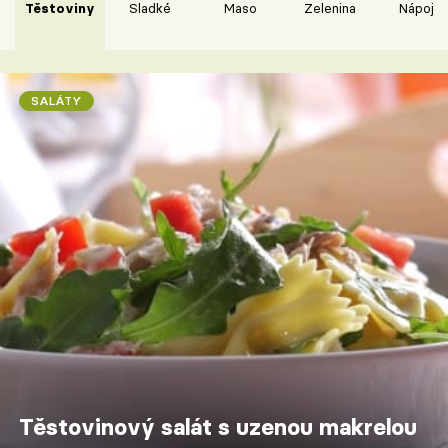
Těstoviny
Sladké
Maso
Zelenina
Nápoje
SALÁTY
Těstovinový salát s uzenou makrelou