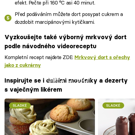
efekt. Pečte při 160 °C asi 40 minut.
Před podáváním můžete dort posypat cukrem a
dozdobit marcipánovými kytičkami.
Vyzkoušejte také výborný mrkvový dort
podle návodného videoreceptu
Kompletní recept najdete ZDE:
Mrkvový dort s ořechy
jako z cukrárny
Failed to fetch
Inspirujte se i dalšími moučníky a dezerty
s vaječným likérem
SLADKÉ
SLADKÉ