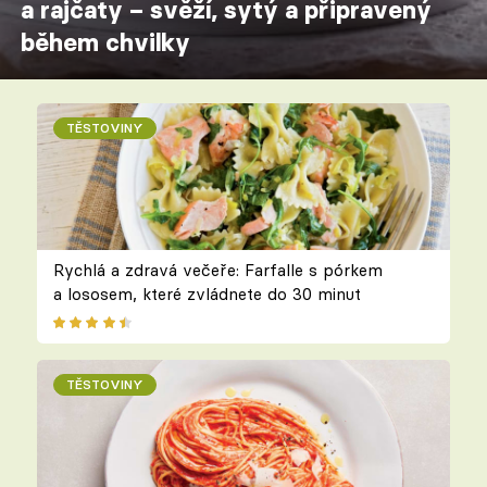
a rajčaty – svěží, sytý a připravený
během chvilky
TĚSTOVINY
Rychlá a zdravá večeře: Farfalle s pórkem
a lososem, které zvládnete do 30 minut
TĚSTOVINY