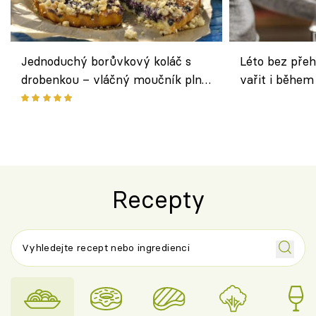
Jednoduchý borůvkový koláč s
Léto bez přeh
drobenkou – vláčný moučník plný
vařit i během
ovoce
Recepty