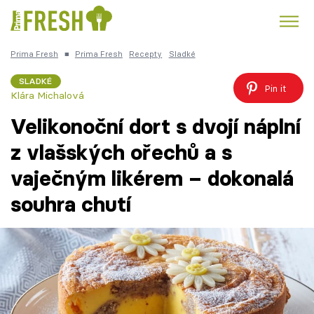
Prima Fresh
■
Prima Fresh
Recepty
Sladké
Kuře
Polévky k večeři
Rychlé večeře
Trendy:
SLADKÉ
Pin it
Klára Michalová
Česká kuchyně
Čokoláda
Velikonoční dort s dvojí náplní
z vlašských ořechů a s
vaječným likérem – dokonalá
Témata
souhra chutí
Recepty
Články
TV Program