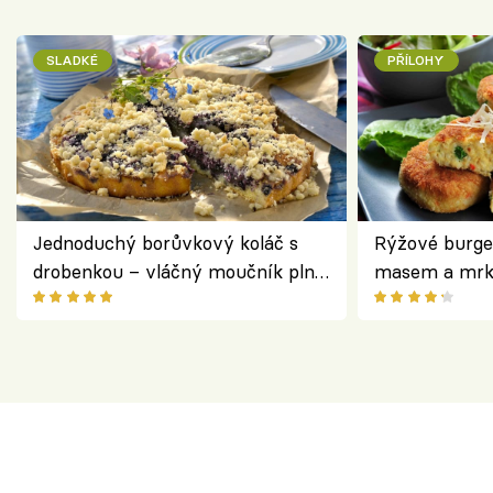
SLADKÉ
PŘÍLOHY
Jednoduchý borůvkový koláč s
Rýžové burge
drobenkou – vláčný moučník plný
masem a mrk
ovoce
salátem – leh