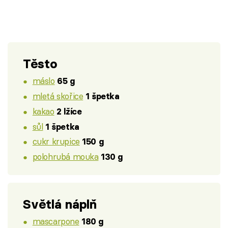
Těsto
máslo
65 g
mletá skořice
1 špetka
kakao
2 lžíce
sůl
1 špetka
cukr krupice
150 g
polohrubá mouka
130 g
Světlá náplň
mascarpone
180 g