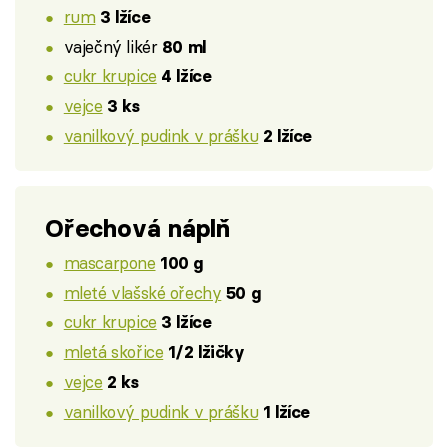
rum
3 lžíce
vaječný likér
80 ml
cukr krupice
4 lžíce
vejce
3 ks
vanilkový pudink v prášku
2 lžíce
Ořechová náplň
mascarpone
100 g
mleté vlašské ořechy
50 g
cukr krupice
3 lžíce
mletá skořice
1/2 lžičky
vejce
2 ks
vanilkový pudink v prášku
1 lžíce