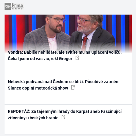
Vondra: Babiše nehlídáte, ale svítíte mu na uplácení voličů.
Čekal jsem od vás víc, řekl Gregor
Nebeská podívaná nad Českem se blíží. Působivé zatmění
Slunce doplní meteorická show
REPORTÁŽ: Za tajemnými hrady do Karpat aneb Fascinující
zříceniny u českých hranic