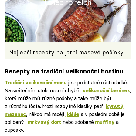
Failed to fetch
Nejlepší recepty na jarní masové pečínky
Recepty na tradiční velikonoční hostinu
je z podstatné části sladké.
Tradiční velikonoční menu
Na svátečním stole nesmí chybět
,
velikonoční beránek
který může mít různé podoby a také může být
z různého těsta. Mezi nezbytné klasiky patří
kynutý
, někdo má raději
a v poslední době je
mazanec
jidáše
oblíbený i
nebo zdobené
a
mrkvový dort
muffiny
cupcaky.