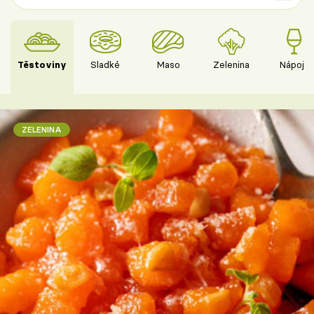
Těstoviny
Sladké
Maso
Zelenina
Nápoje
ZELENINA