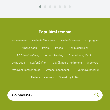
Populární témata
Jak zhubnout
Nejlepší filmy 2024
Nejlepší horory
TV program
Změna času
Partie
Počasí
Kdy budou volby
ZOO Nové začátky
Auto – katalog
7 pádů Honzy Dědka
Volby 2025
Svařené víno
Tatarák podle Pohlreicha
Aloe vera
Pěstování lichořeřišnice
Výpočet ascendentu
Tvarohové knedlíky
Nejlepší palačinky
Švestkový koláč