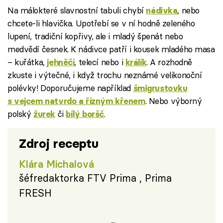
Na málokteré slavnostní tabuli chybí
, nebo
nádivka
chcete-li hlavička. Upotřebí se v ní hodně zeleného
lupení, tradiční kopřivy, ale i mladý špenát nebo
medvědí česnek. K nádivce patří i kousek mladého masa
– kuřátka,
, telecí nebo i
. A rozhodně
jehněčí
králík
zkuste i výtečné, i když trochu neznámé velikonoční
polévky! Doporučujeme například
šmigrustovku
. Nebo výborný
s vejcem natvrdo a řízným křenem
polský
či
.
žurek
bílý boršč
Zdroj receptu
Klára Michalová
šéfredaktorka FTV Prima , Prima
FRESH