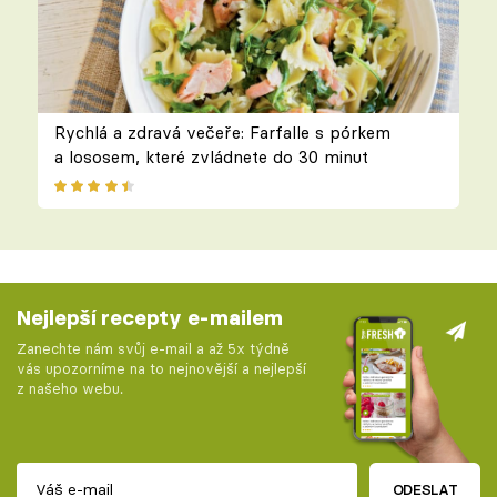
Rychlá a zdravá večeře: Farfalle s pórkem
a lososem, které zvládnete do 30 minut
Nejlepší recepty e-mailem
Zanechte nám svůj e-mail a až 5x týdně
vás upozorníme na to nejnovější a nejlepší
z našeho webu.
ODESLAT