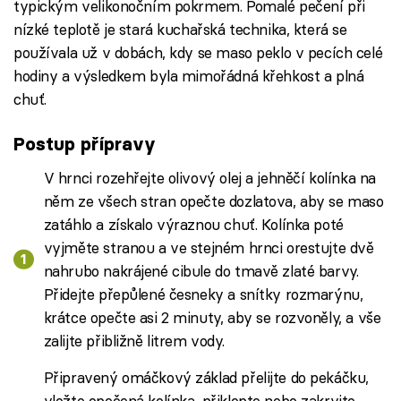
typickým velikonočním pokrmem. Pomalé pečení při
nízké teplotě je stará kuchařská technika, která se
používala už v dobách, kdy se maso peklo v pecích celé
hodiny a výsledkem byla mimořádná křehkost a plná
chuť.
Postup přípravy
V hrnci rozehřejte olivový olej a jehněčí kolínka na
něm ze všech stran opečte dozlatova, aby se maso
zatáhlo a získalo výraznou chuť. Kolínka poté
vyjměte stranou a ve stejném hrnci orestujte dvě
nahrubo nakrájené cibule do tmavě zlaté barvy.
Přidejte přepůlené česneky a snítky rozmarýnu,
krátce opečte asi 2 minuty, aby se rozvoněly, a vše
zalijte přibližně litrem vody.
Připravený omáčkový základ přelijte do pekáčku,
vložte opečená kolínka, přiklopte nebo zakryjte