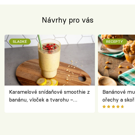
Návrhy pro vás
SLADKÉ
RECEPTY
Karamelové snídaňové smoothie z
Banánové muf
banánu, vloček a tvarohu –
ořechy a skoř
snídaně do skleničky