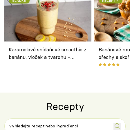
SLADKÉ
RECEPTY
Karamelové snídaňové smoothie z
Banánové muf
banánu, vloček a tvarohu –
ořechy a skoř
snídaně do skleničky
Recepty