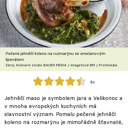
Škola vaření
Recepty z TV
Speciál: Cuketa
Těhotnej kuchař
Pečené jehněčí koleno na rozmarýnu se smetanovým
špenátem
Sledujte prima+
Zdroj: Kulinarni studio BAUER MEDIA / Imagefood BM / Profimedia
Přihlášení
8x
Jehněčí maso je symbolem jara a Velikonoc a
Sledujte nás
v mnoha evropských kuchyních má
slavnostní význam. Pomalu pečené jehněčí
koleno na rozmarýnu je mimořádně šťavnaté,