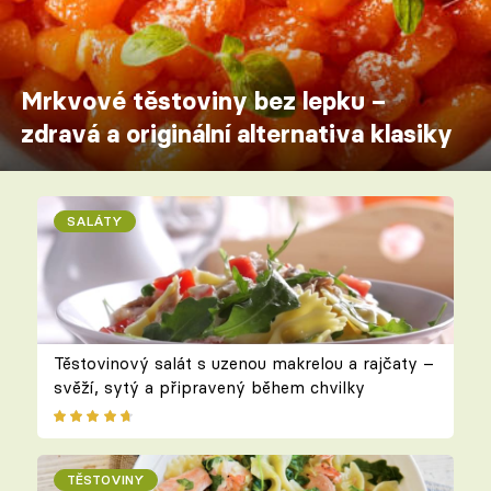
Mrkvové těstoviny bez lepku –
zdravá a originální alternativa klasiky
SALÁTY
Těstovinový salát s uzenou makrelou a rajčaty –
svěží, sytý a připravený během chvilky
TĚSTOVINY