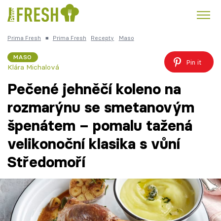
Prima Fresh
■
Prima Fresh
Recepty
Maso
Kuře
Polévky k večeři
Rychlé večeře
Trendy:
MASO
Pin it
Klára Michalová
Česká kuchyně
Čokoláda
Pečené jehněčí koleno na
rozmarýnu se smetanovým
špenátem – pomalu tažená
Témata
velikonoční klasika s vůní
Recepty
Středomoří
Články
TV Program