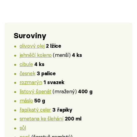
Suroviny
olivový olej
2 lžíce
jehněčí koleno
(menší)
4 ks
cibule
4 ks
česnek
3 palice
rozmarýn
1 svazek
listový špenát
(mražený)
400 g
máslo
50 g
řapíkatý celer
3 řapíky
smetana ke šlehání
200 ml
sůl
pepř
(čerstvě namletý)