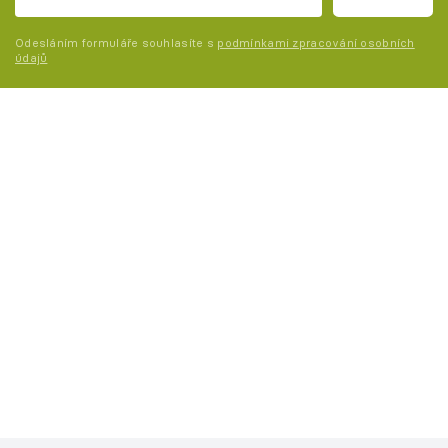
Odesláním formuláře souhlasíte s
podmínkami zpracování osobních
údajů