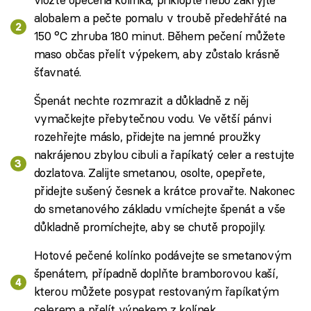
alobalem a pečte pomalu v troubě předehřáté na
150 °C zhruba 180 minut. Během pečení můžete
maso občas přelít výpekem, aby zůstalo krásně
šťavnaté.
Špenát nechte rozmrazit a důkladně z něj
vymačkejte přebytečnou vodu. Ve větší pánvi
rozehřejte máslo, přidejte na jemné proužky
nakrájenou zbylou cibuli a řapíkatý celer a restujte
dozlatova. Zalijte smetanou, osolte, opepřete,
přidejte sušený česnek a krátce provařte. Nakonec
do smetanového základu vmíchejte špenát a vše
důkladně promíchejte, aby se chutě propojily.
Hotové pečené kolínko podávejte se smetanovým
špenátem, případně doplňte bramborovou kaší,
kterou můžete posypat restovaným řapíkatým
celerem a přelít výpekem z kolínek.