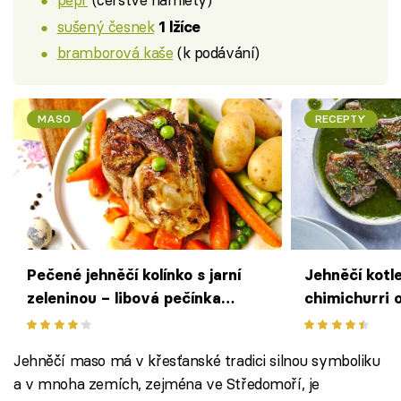
sušený česnek
1 lžíce
bramborová kaše
(k podávání)
MASO
RECEPTY
Pečené jehněčí kolínko s jarní
Jehněčí kotl
zeleninou – libová pečínka
chimichurri
ozdobí sváteční tabuli
Jehněčí maso má v křesťanské tradici silnou symboliku
a v mnoha zemích, zejména ve Středomoří, je