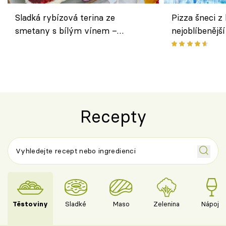
Sladká rybízová terina ze
Pizza šneci z 
smetany s bílým vínem –
nejoblíbenějš
osvěžující dezert s ovocem
Recepty
Těstoviny
Sladké
Maso
Zelenina
Nápoje