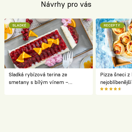
Návrhy pro vás
SLADKÉ
RECEPTY
Sladká rybízová terina ze
Pizza šneci z 
smetany s bílým vínem –
nejoblíbenějš
osvěžující dezert s ovocem