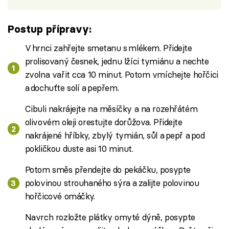
Postup přípravy:
V hrnci zahřejte smetanu s mlékem. Přidejte
prolisovaný česnek, jednu lžíci tymiánu a nechte
zvolna vařit cca 10 minut. Potom vmíchejte hořčici
a dochuťte solí a pepřem.
Cibuli nakrájejte na měsíčky a na rozehřátém
olivovém oleji orestujte dorůžova. Přidejte
nakrájené hříbky, zbylý tymián, sůl a pepř a pod
pokličkou duste asi 10 minut.
Potom směs přendejte do pekáčku, posypte
polovinou strouhaného sýra a zalijte polovinou
hořčicové omáčky.
Navrch rozložte plátky omyté dýně, posypte