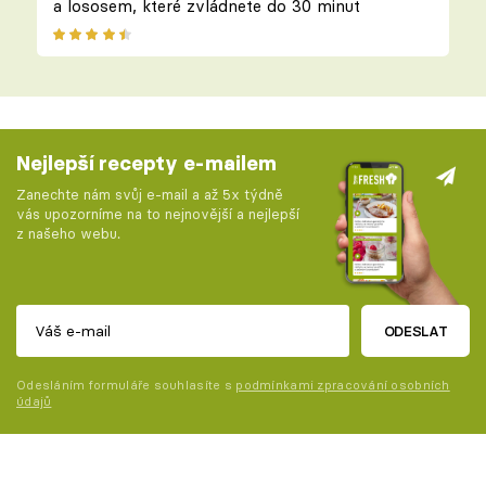
a lososem, které zvládnete do 30 minut
Nejlepší recepty e-mailem
Zanechte nám svůj e-mail a až 5x týdně
vás upozorníme na to nejnovější a nejlepší
z našeho webu.
ODESLAT
Odesláním formuláře souhlasíte s
podmínkami zpracování osobních
údajů