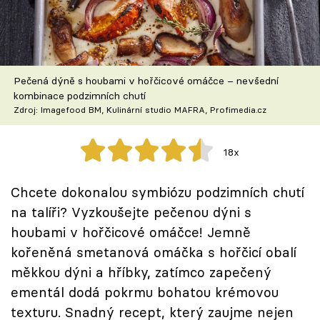
Škola vaření
Recepty z TV
Pečená dýně s houbami v hořčicové omáčce – nevšední
Speciál: Cuketa
kombinace podzimních chutí
Zdroj: Imagefood BM, Kulinární studio MAFRA, Profimedia.cz
Těhotnej kuchař
18x
Sledujte prima+
Chcete dokonalou symbiózu podzimních chutí
Přihlášení
na talíři? Vyzkoušejte pečenou dýni s
houbami v hořčicové omáčce! Jemně
kořeněná smetanová omáčka s hořčicí obalí
Sledujte nás
měkkou dýni a hříbky, zatímco zapečený
ementál dodá pokrmu bohatou krémovou
texturu. Snadný recept, který zaujme nejen