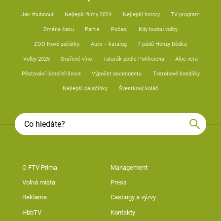
Jak zhubnout
Nejlepší filmy 2024
Nejlepší horory
TV program
Změna času
Partie
Počasí
Kdy budou volby
ZOO Nové začátky
Auto – katalog
7 pádů Honzy Dědka
Volby 2025
Svařené víno
Tatarák podle Pohlreicha
Aloe vera
Pěstování lichořeřišnice
Výpočet ascendentu
Tvarohové knedlíky
Nejlepší palačinky
Švestkový koláč
O FTV Prima
Management
Volná místa
Press
Reklama
Castingy a výzvy
HbbTV
Kontakty