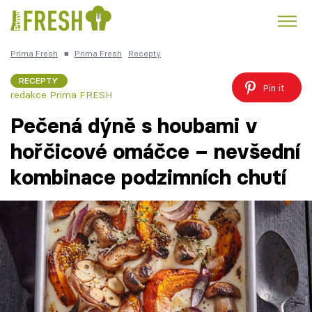
Prima Fresh
■
Prima Fresh
Recepty
Kuře
Polévky k večeři
Rychlé večeře
Trendy:
RECEPTY
Pin it
redakce Prima FRESH
Česká kuchyně
Čokoláda
Pečená dýně s houbami v
hořčicové omáčce – nevšední
kombinace podzimních chutí
Témata
Recepty
Články
TV Program