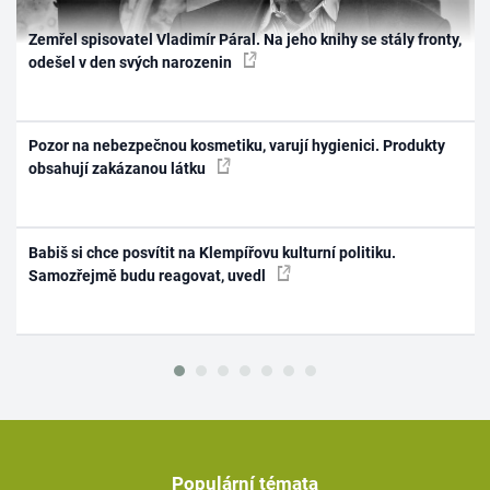
Zemřel spisovatel Vladimír Páral. Na jeho knihy se stály fronty,
odešel v den svých narozenin
Pozor na nebezpečnou kosmetiku, varují hygienici. Produkty
obsahují zakázanou látku
Babiš si chce posvítit na Klempířovu kulturní politiku.
Samozřejmě budu reagovat, uvedl
Populární témata