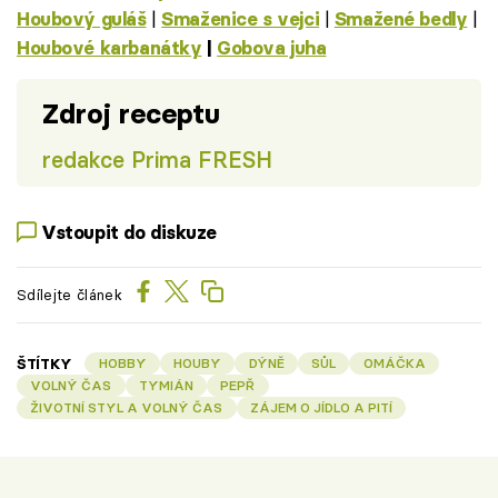
|
|
|
Houbový guláš
Smaženice s vejci
Smažené bedly
Houbové karbanátky
|
Gobova juha
Zdroj receptu
redakce Prima FRESH
Vstoupit do diskuze
Sdílejte článek
ŠTÍTKY
HOBBY
HOUBY
DÝNĚ
SŮL
OMÁČKA
VOLNÝ ČAS
TYMIÁN
PEPŘ
ŽIVOTNÍ STYL A VOLNÝ ČAS
ZÁJEM O JÍDLO A PITÍ