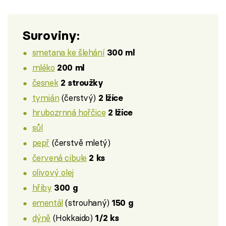
Suroviny:
smetana ke šlehání
300 ml
mléko
200 ml
česnek
2 stroužky
tymián
(čerstvý)
2 lžíce
hrubozrnná hořčice
2 lžíce
sůl
pepř
(čerstvě mletý)
červená cibule
2 ks
olivový olej
hřiby
300 g
ementál
(strouhaný)
150 g
dýně
(Hokkaido)
1/2 ks