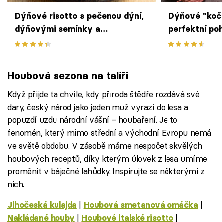
Dýňové risotto s pečenou dýní,
Dýňové "koči
dýňovými semínky a
perfektní po
stracciatellou podle Radka
Halloween
Davida z Vinografu
Houbová sezona na talíři
Když přijde ta chvíle, kdy příroda štědře rozdává své
dary, český národ jako jeden muž vyrazí do lesa a
popuzdí uzdu národní vášní – houbaření. Je to
fenomén, který mimo střední a východní Evropu nemá
ve světě obdobu. V zásobě máme nespočet skvělých
houbových receptů, díky kterým úlovek z lesa umíme
proměnit v báječné lahůdky. Inspirujte se některými z
nich.
|
|
Jihočeská kulajda
Houbová smetanová omáčka
|
|
Nakládané houby
Houbové italské risotto