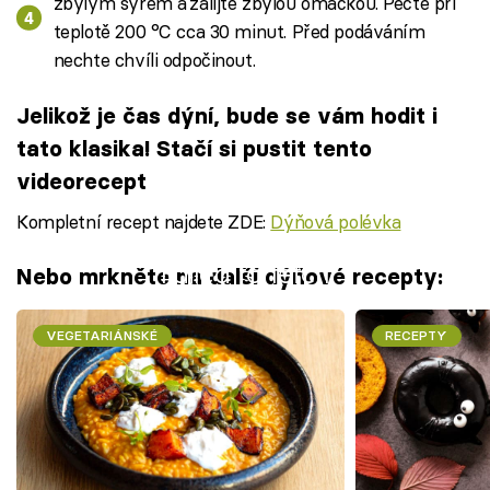
zbylým sýrem a zalijte zbylou omáčkou. Pečte při
teplotě 200 °C cca 30 minut. Před podáváním
nechte chvíli odpočinout.
Jelikož je čas dýní, bude se vám hodit i
tato klasika! Stačí si pustit tento
videorecept
Kompletní recept najdete ZDE:
Dýňová polévka
Failed to fetch
Nebo mrkněte na další dýňové recepty:
VEGETARIÁNSKÉ
RECEPTY