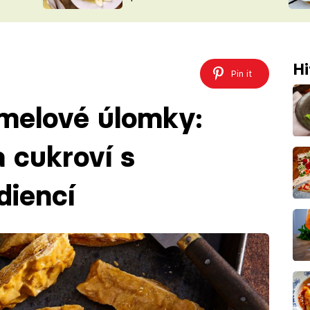
ŠÉFREDAK
VYCHYTÁVKY
SOUTĚŽ FR
NA NÁKUPECH
ČASOPIS
Hi
Pin it
melové úlomky:
 cukroví s
diencí