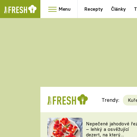
Menu
Recepty
Články
T
Oblíbené
Přílohy
recepty
HRANOLKY
HOUBY
KNEDLÍKY
DÝNĚ
KAŠE
RYCHLOVKY
Trendy:
Kuř
Populární
Videorecept
Nepečené jahodové ře
– lehký a osvěžující
kuchaři
dezert, na který
TEĎ VAŘÍ ŠÉF!