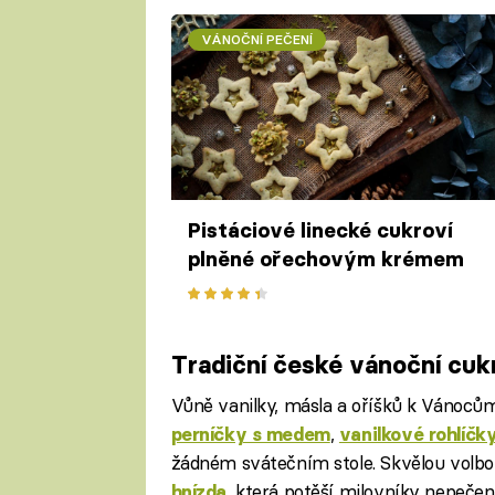
VÁNOČNÍ PEČENÍ
Pistáciové linecké cukroví
plněné ořechovým krémem
Tradiční české vánoční cuk
Vůně vanilky, másla a oříšků k Vánocům
,
perníčky s medem
vanilkové rohlíčk
žádném svátečním stole. Skvělou volbo
, která potěší milovníky nepeče
hnízda