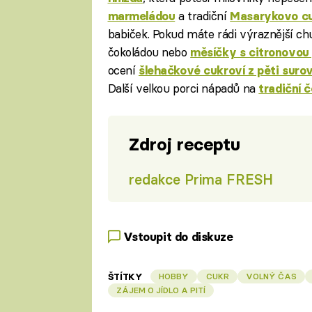
a tradiční
marmeládou
Masarykovo cu
babiček. Pokud máte rádi výraznější ch
čokoládou nebo
měsíčky s citronovou
ocení
šlehačkové cukroví z pěti surov
Další velkou porci nápadů na
tradiční 
Zdroj receptu
redakce Prima FRESH
Vstoupit do diskuze
ŠTÍTKY
HOBBY
CUKR
VOLNÝ ČAS
ZÁJEM O JÍDLO A PITÍ