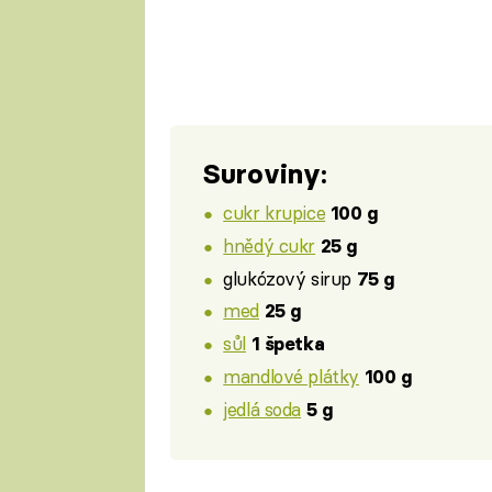
Suroviny:
cukr krupice
100 g
hnědý cukr
25 g
glukózový sirup
75 g
med
25 g
sůl
1 špetka
mandlové plátky
100 g
jedlá soda
5 g