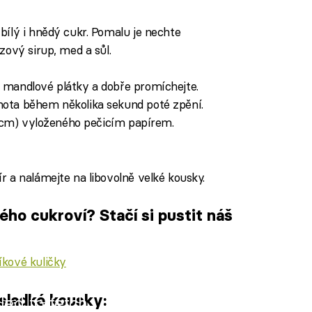
bílý i hnědý cukr. Pomalu je nechte
zový sirup, med a sůl.
 mandlové plátky a dobře promíchejte.
mota během několika sekund poté zpění.
20 cm) vyloženého pečicím papírem.
r a nalámejte na libovolně velké kousky.
ho cukroví? Stačí si pustit náš
kové kuličky
 sladké kousky:
iled to fetch