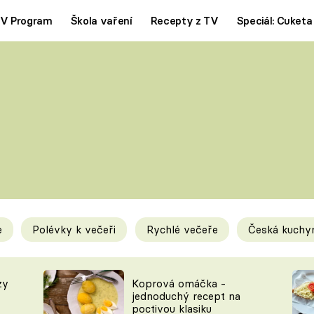
V Program
Škola vaření
Recepty z TV
Speciál: Cuketa
Polévky
Saláty
ČESKÁ KLASIKA
TĚSTOVIN
SILNÉ VÝVARY
SLADKÉ
KRÉMOVÉ
BEZMASÁ J
e
Polévky k večeři
Rychlé večeře
Česká kuchy
y
Tipy a triky
Novink
zy
Koprová omáčka -
jednoduchý recept na
poctivou klasiku
KAM ZA JÍDLEM
BLOG