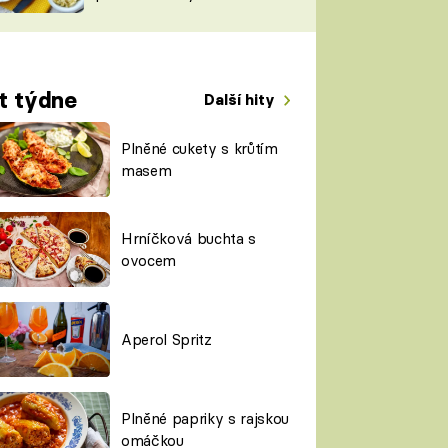
TORKY
ESH
t týdne
Další hity
Plněné cukety s krůtím
masem
Hrníčková buchta s
ovocem
Aperol Spritz
Plněné papriky s rajskou
omáčkou