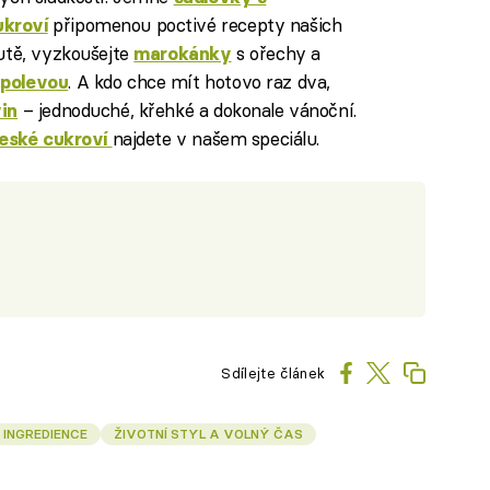
připomenou poctivé recepty našich
kroví
utě, vyzkoušejte
s ořechy a
marokánky
. A kdo chce mít hotovo raz dva,
 polevou
– jednoduché, křehké a dokonale vánoční.
in
najdete v našem speciálu.
české cukroví
Sdílejte článek
INGREDIENCE
ŽIVOTNÍ STYL A VOLNÝ ČAS