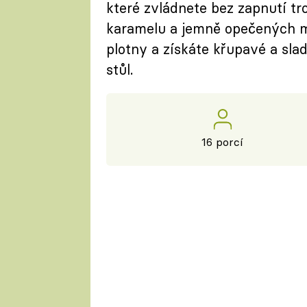
které zvládnete bez zapnutí tr
karamelu a jemně opečených man
plotny a získáte křupavé a sla
stůl.
16 porcí