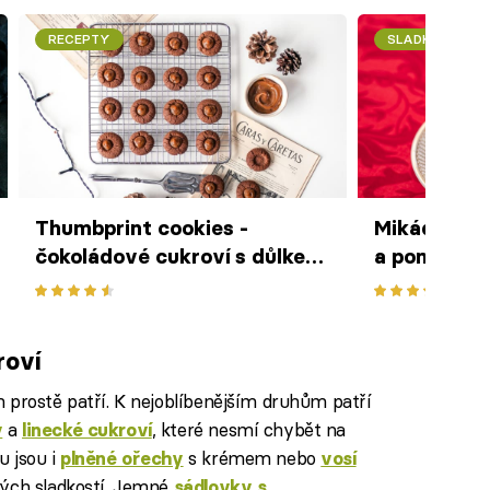
RECEPTY
SLADKÉ
Thumbprint cookies -
Mikádo tyč
čokoládové cukroví s důlkem
a pomeranč
plněné karamelovým
van Gils Sl
krémem
roví
 prostě patří. K nejoblíbenějším druhům patří
a
, které nesmí chybět na
y
linecké cukroví
u jsou i
s krémem nebo
plněné ořechy
vosí
ných sladkostí. Jemné
sádlovky s