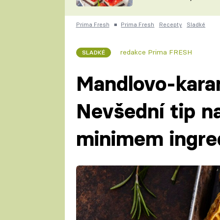
nepotřebujete troubu
ZDENĚK
ČESKO NA TALÍŘI
POHLREICH
Prima Fresh
■
Prima Fresh
Recepty
Sladké
KAROLÍNA,
JAROSLAV SAPÍK
DOMÁCÍ
redakce Prima FRESH
SLADKÉ
KUCHAŘKA
KAROLÍNA
KAMBERSKÁ
Mandlovo-kara
Nevšední tip na
minimem ingre