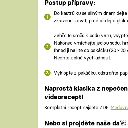
Postup přípravy:
Do kastrůlku se silným dnem dejte 
zkaramelizovat, poté přidejte glukó
Zahřejte směs k bodu varu, vsypte
Nakonec vmíchejte jedlou sodu, h
Ihned ji nalijte do pekáčku (20 × 
Nechte úplně vychladnout.
Vyklopte z pekáčku, odstraňte papí
Naprostá klasika z nepečené
videorecept!
Kompletní recept najdete ZDE:
Medovní
Nebo si projděte naše další
Fa